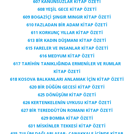
607 KANUNSUZLAR KİTAP ÖZETİ
608 YEŞİL GECE KİTAP ÖZETİ
609 BOGAZİÇİ ŞINGIR MINGIR KİTAP ÖZETİ
610 FAZLADAN BİR ADAM KİTAP ÖZETİ
611 KORKUNÇ YILLAR KİTAP ÖZETİ
613 BİR KADIN DÜŞMANI KİTAP ÖZETİ
615 FARELER VE INSANLAR KİTAP ÖZETİ
616 MEDYUM KİTAP ÖZETİ
617 TARİHİN TANIKLIĞINDA ERMENİLER VE RUMLAR
KİTAP ÖZETİ
618 KOSOVA BALKANLARI ANLAMAK İÇİN KİTAP ÖZETİ
620 BİR DÜĞÜN GECESİ KİTAP ÖZETİ
625 DÖNÜŞÜM KİTAP ÖZETİ
626 KERTENKELENİN UYKUSU KİTAP ÖZETİ
627 BİR TEREDDÜTÜN ROMANI KİTAP ÖZETİ
629 BOMBA KİTAP ÖZETİ
631 MİSKİNLER TEKKESİ KİTAP ÖZETİ
635 ZULÜM DAĞLARI AŞAR- ÇANAKKALE İÇİNDE KİTAP