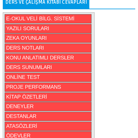
DERS VE ÇALIŞMA KITABI CEVAPLARI
E-OKUL VELİ BİLG. SİSTEMİ
YAZILI SORULARI
ZEKA OYUNLARI
DERS NOTLARI
KONU ANLATIMLI DERSLER
DERS SUNUMLARI
ONLİNE TEST
PROJE PERFORMANS
KİTAP ÖZETLERİ
DENEYLER
DESTANLAR
ATASÖZLERİ
ÖDEVLER