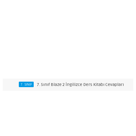
7. Sınıf Blaze 2 İngilizce Ders Kitabı Cevapları
7. SINIF
7. SINI