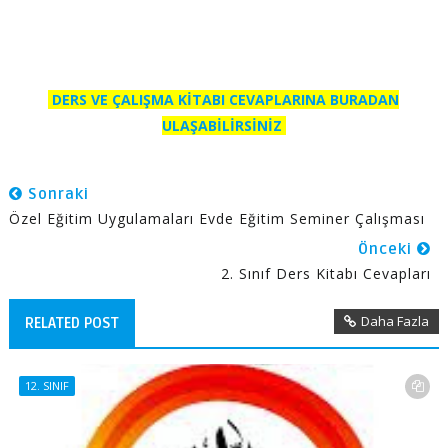
DERS VE ÇALIŞMA KİTABI CEVAPLARINA BURADAN
ULAŞABİLİRSİNİZ
Sonraki
Özel Eğitim Uygulamaları Evde Eğitim Seminer Çalışması
Önceki
2. Sınıf Ders Kitabı Cevapları
Daha Fazla
RELATED POST
12. SINIF