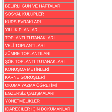
BELİRLİ GÜN VE HAFTALAR
SOSYAL KULÜPLER
KURS EVRAKLARI
YILLIK PLANLAR
TOPLANTI TUTANAKLARI
VELİ TOPLANTILARI
ZÜMRE TOPLANTILARI
ŞÖK TOPLANTI TUTANAKLARI
KONUŞMA METİNLERİ
KARNE GÖRÜŞLERİ
OKUMA YAZMA ÖĞRETİMİ
EGZERSİZ ÇALIŞMALARI
YÖNETMELİKLER
İDARECİLER İÇİN DÖKÜMANLAR