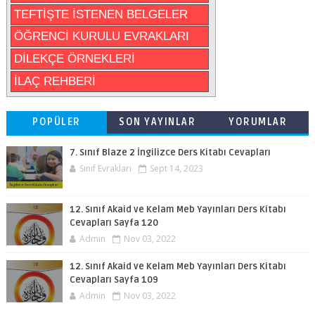
TEFTİŞTE İSTENEN BELGELER
ÖĞRENCİ KURULU EVRAKLARI
DİLEKÇE ÖRNEKLERİ
İLAÇ REHBERİ
POPÜLER
SON YAYINLAR
YORUMLAR
7. Sınıf Blaze 2 İngilizce Ders Kitabı Cevapları
Sınıf Evrakları
Sept 14, 2023
12. Sınıf Akaid ve Kelam Meb Yayınları Ders Kitabı
Cevapları Sayfa 120
Admin
Nov 03, 2022
12. Sınıf Akaid ve Kelam Meb Yayınları Ders Kitabı
Cevapları Sayfa 109
Admin
Nov 03, 2022