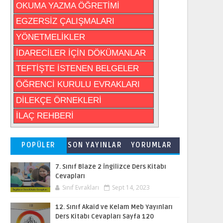
OKUMA YAZMA ÖĞRETİMİ
EGZERSİZ ÇALIŞMALARI
YÖNETMELİKLER
İDARECİLER İÇİN DÖKÜMANLAR
TEFTİŞTE İSTENEN BELGELER
ÖĞRENCİ KURULU EVRAKLARI
DİLEKÇE ÖRNEKLERİ
İLAÇ REHBERİ
POPÜLER
SON YAYINLAR
YORUMLAR
7. Sınıf Blaze 2 İngilizce Ders Kitabı
Cevapları
Sınıf Evrakları
Sept 14, 2023
12. Sınıf Akaid ve Kelam Meb Yayınları
Ders Kitabı Cevapları Sayfa 120