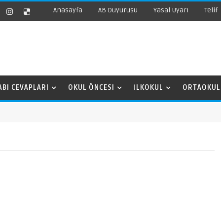
Anasayfa
AB Duyurusu
Yasal Uyarı
Telif
ABI CEVAPLARI
OKUL ÖNCESI
İLKOKUL
ORTAOKUL