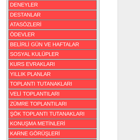
DENEYLER
DESTANLAR
ATASÖZLERİ
ÖDEVLER
BELİRLİ GÜN VE HAFTALAR
SOSYAL KULÜPLER
KURS EVRAKLARI
YILLIK PLANLAR
TOPLANTI TUTANAKLARI
VELİ TOPLANTILARI
ZÜMRE TOPLANTILARI
ŞÖK TOPLANTI TUTANAKLARI
KONUŞMA METİNLERİ
KARNE GÖRÜŞLERİ