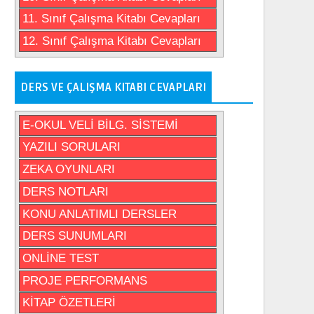
11. Sınıf Çalışma Kitabı Cevapları
12. Sınıf Çalışma Kitabı Cevapları
DERS VE ÇALIŞMA KITABI CEVAPLARI
E-OKUL VELİ BİLG. SİSTEMİ
YAZILI SORULARI
ZEKA OYUNLARI
DERS NOTLARI
KONU ANLATIMLI DERSLER
DERS SUNUMLARI
ONLİNE TEST
PROJE PERFORMANS
KİTAP ÖZETLERİ