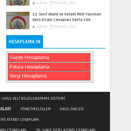
Admin
Nov 03, 2022
12. Sınıf Akaid ve Kelam Meb Yayınları
Ders Kitabı Cevapları Sayfa 109
Admin
Nov 03, 2022
HESAPLAMA.IN
Yüzde Hesaplama
Fatura Hesaplama
Vergi Hesaplama
E-OKUL VELİ BİLGİLENDİRME SİSTEMİ
AKLARI
YÖNETMELİKLER
OKUL ÖNCESİ
DERS KITABI CEVAPLARI
TABI CEVAPLARI
10. SINIF DERS KITABI CEVAPLARI