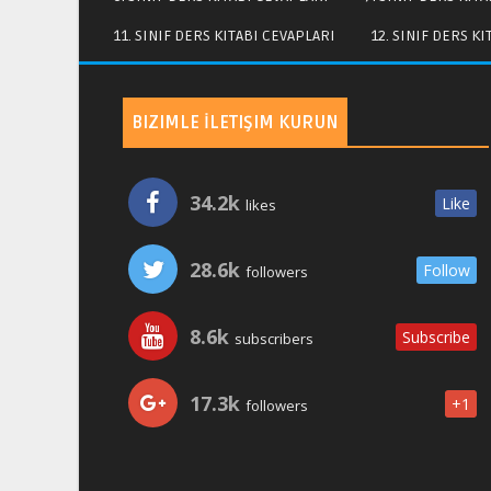
11. SINIF DERS KITABI CEVAPLARI
12. SINIF DERS K
BIZIMLE İLETIŞIM KURUN
34.2k
Like
likes
28.6k
Follow
followers
8.6k
Subscribe
subscribers
17.3k
+1
followers