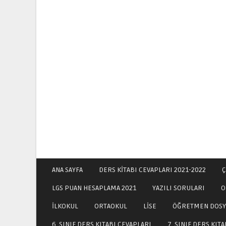
ANA SAYFA
DERS KİTABI CEVAPLARI 2021-2022
Ç
LGS PUAN HESAPLAMA 2021
YAZILI SORULARI
O
İLKOKUL
ORTAOKUL
LİSE
ÖĞRETMEN DOSY
6. SINIF DERS KITABI CEVAPLARI
7. SINIF DERS KIT