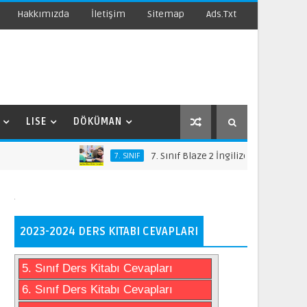
Hakkımızda
İletişim
Sitemap
Ads.txt
LISE
DÖKÜMAN
7. Sınıf Blaze 2 İngilizce Ders Kitabı Cev
7. SINIF
2023-2024 DERS KITABI CEVAPLARI
5. Sınıf Ders Kitabı Cevapları
6. Sınıf Ders Kitabı Cevapları