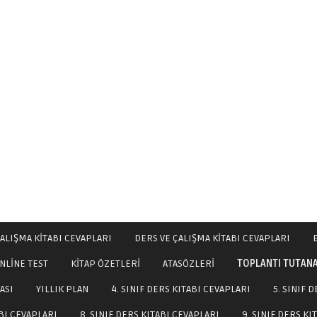
ALIŞMA KİTABI CEVAPLARI
DERS VE ÇALIŞMA KİTABI CEVAPLARI
NLİNE TEST
KİTAP ÖZETLERİ
ATASÖZLERİ
TOPLANTI TUTAN
ASI
YILLIK PLAN
4. SINIF DERS KITABI CEVAPLARI
5. SINIF 
ABI CEVAPLARI
8. SINIF DERS KITABI CEVAPLARI
9. SINIF DERS KI