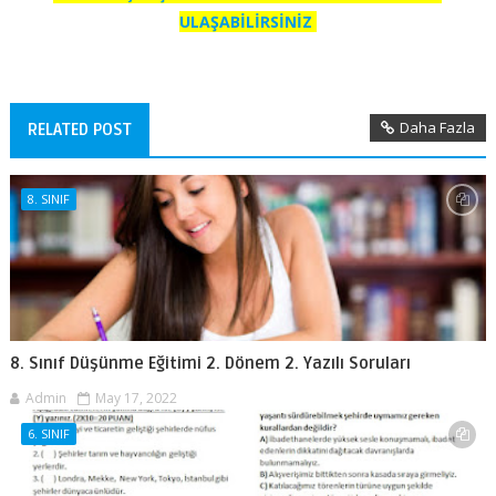
ULAŞABİLİRSİNİZ
Daha Fazla
RELATED POST
8. SINIF
8. Sınıf Düşünme Eğitimi 2. Dönem 2. Yazılı Soruları
Admin
May 17, 2022
6. SINIF