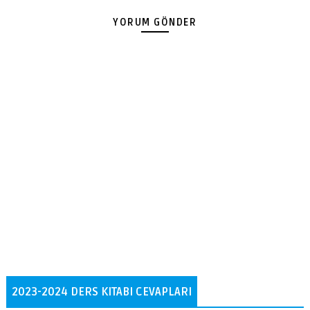
YORUM GÖNDER
2023-2024 DERS KITABI CEVAPLARI