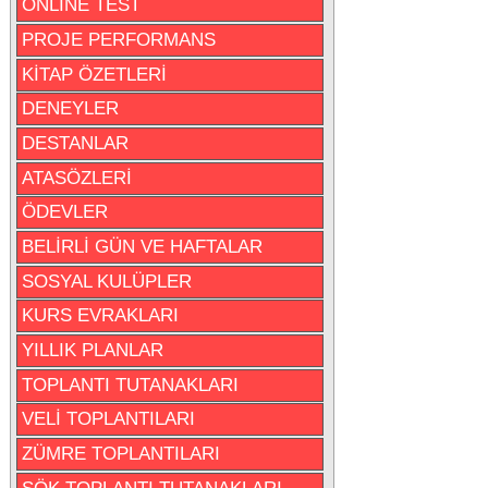
ONLİNE TEST
PROJE PERFORMANS
KİTAP ÖZETLERİ
DENEYLER
DESTANLAR
ATASÖZLERİ
ÖDEVLER
BELİRLİ GÜN VE HAFTALAR
SOSYAL KULÜPLER
KURS EVRAKLARI
YILLIK PLANLAR
TOPLANTI TUTANAKLARI
VELİ TOPLANTILARI
ZÜMRE TOPLANTILARI