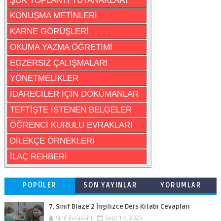
ŞÖK TOPLANTI TUTANAKLARI
KONUŞMA METİNLERİ
KARNE GÖRÜŞLERİ
OKUMA YAZMA ÖĞRETİMİ
EGZERSİZ ÇALIŞMALARI
YÖNETMELİKLER
İDARECİLER İÇİN DÖKÜMANLAR
TEFTİŞTE İSTENEN BELGELER
ÖĞRENCİ KURULU EVRAKLARI
DİLEKÇE ÖRNEKLERİ
İLAÇ REHBERİ
POPÜLER
SON YAYINLAR
YORUMLAR
7. Sınıf Blaze 2 İngilizce Ders Kitabı Cevapları
Sınıf Evrakları
Sept 14, 2023