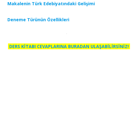
Makalenin Türk Edebiyatındaki Gelişimi
Deneme Türünün Özellikleri
DERS KİTABI CEVAPLARINA BURADAN ULAŞABİLİRSİNİZ!