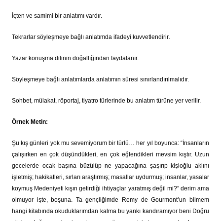
İçten ve samimi bir anlatımı vardır.
Tekrarlar söyleşmeye bağlı anlatımda ifadeyi kuvvetlendirir
.
Yazar konuşma dilinin doğallığından faydalanır.
Söyleşmeye bağlı anlatımlarda anlatımın süresi sınırlandırılmalıdır.
Sohbet, mülakat, röportaj, tiyatro türlerinde bu anlatım türüne yer verilir.
Örnek Metin:
Şu kış günleri yok mu sevemiyorum bir türlü… her yıl boyunca: “İnsanların
çalışırken en çok düşündükleri, en çok eğlendikleri mevsim kıştır. Uzun
gecelerde ocak başına büzülüp ne yapacağına şaşırıp kişioğlu aklını
işletmiş; hakikatleri, sırları araştırmış; masallar uydurmuş;
insanlar, yasalar
koymuş Medeniyeti kışın getirdiği ihtiyaçlar yaratmış değil mi?” derim ama
olmuyor işte, boşuna. Ta gençliğimde Remy de Gourmont’un bilmem
hangi kitabında okuduklarımdan kalma bu yankı kandıramıyor beni Doğru