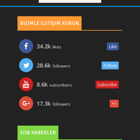
BIZIMLE İLETIŞIM KURUN
34.2k
Like
likes
28.6k
Follow
followers
8.6k
Subscribe
subscribers
17.3k
+1
followers
SON HABERLER