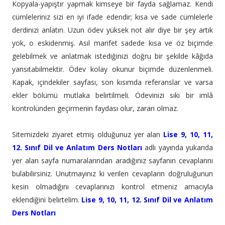
Kopyala-yapıştır yapmak kimseye bir fayda sağlamaz. Kendi
cümleleriniz sizi en iyi ifade edendir; kısa ve sade cümlelerle
derdinizi anlatın. Uzun ödev yüksek not alır diye bir şey artık
yok, o eskidenmiş. Asıl marifet sadede kısa ve öz biçimde
gelebilmek ve anlatmak istediğinizi doğru bir şekilde kâğıda
yansıtabilmektir. Ödev kolay okunur biçimde düzenlenmeli.
Kapak, içindekiler sayfası, son kısımda referanslar ve varsa
ekler bölümü mutlaka belirtilmeli. Ödevinizi sıkı bir imlâ
kontrolünden geçirmenin faydası olur, zararı olmaz.
Sitemizdeki ziyaret etmiş olduğunuz yer alan
Lise 9, 10, 11,
12. Sınıf Dil ve Anlatım Ders Notları
adlı yayında yukarıda
yer alan sayfa numaralarından aradığınız sayfanın cevaplarını
bulabilirsiniz. Unutmayınız ki verilen cevapların doğruluğunun
kesin olmadığını cevaplarınızı kontrol etmeniz amacıyla
eklendiğini belirtelim.
Lise 9, 10, 11, 12. Sınıf Dil ve Anlatım
Ders Notları