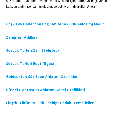
sözler, doğru ya, beni avutma ya, güz sonu içimi sarmaya başlayan o
korkuyu andırır perişanlığı gidermeye yetmiyor… (
Nurullah Ataç
)
Coşku ve Heyecana Bağlı Anlatım (Lirik Anlatım) Nedir
Zamirler( Adıllar)
Sözcük Türleri Zarf (Belirteç)
Sözcük Türleri Edat (İlgeç)
Gelecekten Söz Eden Anlatım Özellikleri
Düşsel (Fantastik) Anlatım Genel Özellikleri
Eleştiri Türünün Türk Edebiyatındaki Temsilcileri