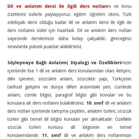
Dil ve anlatım dersi ile ilgili ders notları
nı ve konu
özetlerini sizlerle paylaşıyoruz. eğitim öğretim sitesi, Türk
edebiyatı dersi olduğu kadar dil ve anlatım dersi ile ilgili de
ders notlarını sizler için hazırladı. Dil ve anlatım ders notları
sayesinde derslerinize daha kolay çalışabilir, gireceğiniz
sınavlarda yüksek puanlar alabilirsiniz.
Söyleşmeye Bağlı Anlatım( Diyalog) ve Özellikleri
mızın
içerisinde lise 1 dil ve anlatım ders konularından olan; iletişim,
dilin işlevleri, sözcükte anlam, sözcükte yapı, Türkçenin
tarihsel gelişimi ve dünya dilleri arasındaki yeri, cümlede
anlam, cümle bilgisi, paragraf bilgisi gibi konular ve bu
konulara ait ders notlarını bulabilirsiniz.
10. sınıf
dil ve anlatım
ders notları içerisinde tartışma çeşitleri, anlatım türleri, sözcük
türleri gibi temel dil bilgisi konuları yer almaktadır. Özellikle
sözcük türleri konusu dil bilgisinin en temel
konularındandır.
11. sınıf
dil ve anlatım ders notlarımızın