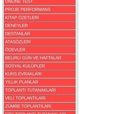
ONLİNE TEST
PROJE PERFORMANS
KİTAP ÖZETLERİ
DENEYLER
DESTANLAR
ATASÖZLERİ
ÖDEVLER
BELİRLİ GÜN VE HAFTALAR
SOSYAL KULÜPLER
KURS EVRAKLARI
YILLIK PLANLAR
TOPLANTI TUTANAKLARI
VELİ TOPLANTILARI
ZÜMRE TOPLANTILARI