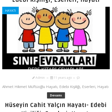
Edebi Kişiliği, Eserleri, Hayatı
HAYATI
Admin
11 years ago
Ahmet Hikmet Müftüoğlu Hayatı, Edebi Kişiliği, Eserleri, Hayatı
Devamı
Hüseyin Cahit Yalçın Hayatı- Edebi