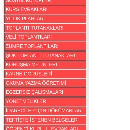
SOSYAL KULÜPLER
KURS EVRAKLARI
YILLIK PLANLAR
TOPLANTI TUTANAKLARI
VELİ TOPLANTILARI
ZÜMRE TOPLANTILARI
ŞÖK TOPLANTI TUTANAKLARI
KONUŞMA METİNLERİ
KARNE GÖRÜŞLERİ
OKUMA YAZMA ÖĞRETİMİ
EGZERSİZ ÇALIŞMALARI
YÖNETMELİKLER
İDARECİLER İÇİN DÖKÜMANLAR
TEFTİŞTE İSTENEN BELGELER
ÖĞRENCİ KURULU EVRAKLARI