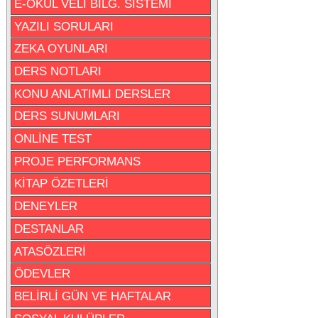
E-OKUL VELİ BİLG. SİSTEMİ
YAZILI SORULARI
ZEKA OYUNLARI
DERS NOTLARI
KONU ANLATIMLI DERSLER
DERS SUNUMLARI
ONLİNE TEST
PROJE PERFORMANS
KİTAP ÖZETLERİ
DENEYLER
DESTANLAR
ATASÖZLERİ
ÖDEVLER
BELİRLİ GÜN VE HAFTALAR