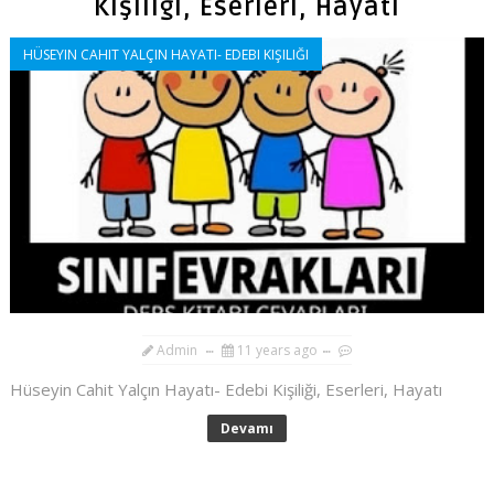
Kişiliği, Eserleri, Hayatı
HÜSEYIN CAHIT YALÇIN HAYATI- EDEBI KIŞILIĞI
Admin
11 years ago
Hüseyin Cahit Yalçın Hayatı- Edebi Kişiliği, Eserleri, Hayatı
Devamı