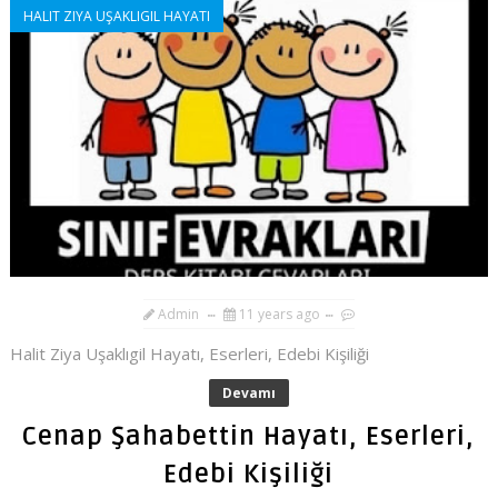
HALIT ZIYA UŞAKLIGIL HAYATI
Admin
11 years ago
Halit Ziya Uşaklıgil Hayatı, Eserleri, Edebi Kişiliği
Devamı
Cenap Şahabettin Hayatı, Eserleri,
Edebi Kişiliği