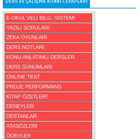
DERS VE ÇALIŞMA KITABI CEVAPLARI
E-OKUL VELİ BİLG. SİSTEMİ
YAZILI SORULARI
ZEKA OYUNLARI
DERS NOTLARI
KONU ANLATIMLI DERSLER
DERS SUNUMLARI
ONLİNE TEST
PROJE PERFORMANS
KİTAP ÖZETLERİ
DENEYLER
DESTANLAR
ATASÖZLERİ
ÖDEVLER