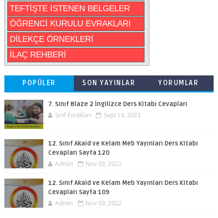
TEFTİŞTE İSTENEN BELGELER
ÖĞRENCİ KURULU EVRAKLARI
DİLEKÇE ÖRNEKLERİ
İLAÇ REHBERİ
POPÜLER
SON YAYINLAR
YORUMLAR
7. Sınıf Blaze 2 İngilizce Ders Kitabı Cevapları
Sınıf Evrakları
Sept 14, 2023
12. Sınıf Akaid ve Kelam Meb Yayınları Ders Kitabı
Cevapları Sayfa 120
Admin
Nov 03, 2022
12. Sınıf Akaid ve Kelam Meb Yayınları Ders Kitabı
Cevapları Sayfa 109
Admin
Nov 03, 2022