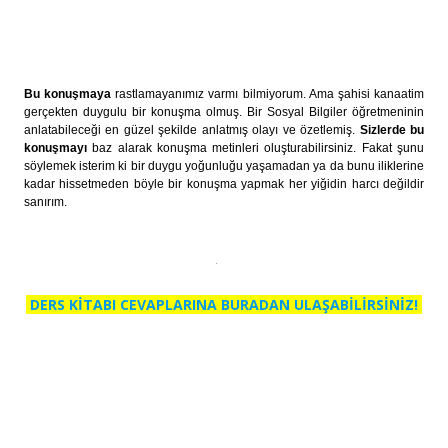
Bu konuşmaya
rastlamayanımız varmı bilmiyorum. Ama şahisi kanaatim
gerçekten duygulu bir konuşma olmuş. Bir Sosyal Bilgiler öğretmeninin
anlatabileceği en güzel şekilde anlatmış olayı ve özetlemiş.
Sizlerde bu
konuşmayı
baz alarak konuşma metinleri oluşturabilirsiniz. Fakat şunu
söylemek isterim ki bir duygu yoğunluğu yaşamadan ya da bunu iliklerine
kadar hissetmeden böyle bir konuşma yapmak her yiğidin harcı değildir
sanırım.
DERS KİTABI CEVAPLARINA BURADAN ULAŞABİLİRSİNİZ!