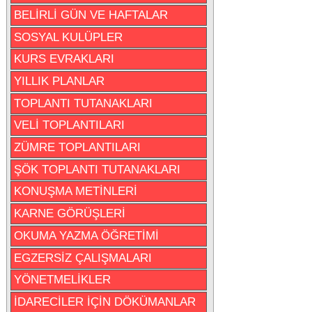
BELİRLİ GÜN VE HAFTALAR
SOSYAL KULÜPLER
KURS EVRAKLARI
YILLIK PLANLAR
TOPLANTI TUTANAKLARI
VELİ TOPLANTILARI
ZÜMRE TOPLANTILARI
ŞÖK TOPLANTI TUTANAKLARI
KONUŞMA METİNLERİ
KARNE GÖRÜŞLERİ
OKUMA YAZMA ÖĞRETİMİ
EGZERSİZ ÇALIŞMALARI
YÖNETMELİKLER
İDARECİLER İÇİN DÖKÜMANLAR