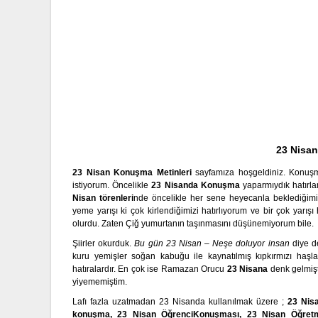
23 Nisa
23 Nisan Konuşma Metinleri
sayfamıza hoşgeldiniz. Konu
istiyorum. Öncelikle
23 Nisanda Konuşma
yaparmıydık hatırl
Nisan törenleri
nde öncelikle her sene heyecanla beklediğimiz
yeme yarışı ki çok kirlendiğimizi hatırlıyorum ve bir çok yarışı
olurdu. Zaten Çiğ yumurtanın taşınmasını düşünemiyorum bile.
Şiirler okurduk.
Bu gün 23 Nisan – Neşe doluyor insan
diye 
kuru yemişler soğan kabuğu ile kaynatılmış kıpkırmızı haş
hatıralardır. En çok ise Ramazan Orucu
23 Nisana
denk gelmişt
yiyememiştim.
Lafı fazla uzatmadan 23 Nisanda kullanılmak üzere ;
23 Nis
konuşma, 23 Nisan Öğrenci
Konuşması, 23 Nisan Öğre