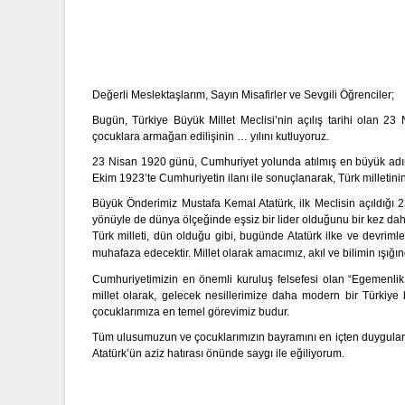
Değerli Meslektaşlarım, Sayın Misafirler ve Sevgili Öğrenciler;
Bugün, Türkiye Büyük Millet Meclisi’nin açılış tarihi olan 
çocuklara armağan edilişinin … yılını kutluyoruz.
23 Nisan 1920 günü, Cumhuriyet yolunda atılmış en büyük adım
Ekim 1923’te Cumhuriyetin ilanı ile sonuçlanarak, Türk milletinin 
Büyük Önderimiz Mustafa Kemal Atatürk, ilk Meclisin açıldı
yönüyle de dünya ölçeğinde eşsiz bir lider olduğunu bir kez dah
Türk milleti, dün olduğu gibi, bugünde Atatürk ilke ve devrimle
muhafaza edecektir. Millet olarak amacımız, akıl ve bilimin ışığı
Cumhuriyetimizin en önemli kuruluş felsefesi olan “Egemenlik 
millet olarak, gelecek nesillerimize daha modern bir Türkiye
çocuklarımıza en temel görevimiz budur.
Tüm ulusumuzun ve çocuklarımızın bayramını en içten duyguları
Atatürk’ün aziz hatırası önünde saygı ile eğiliyorum.