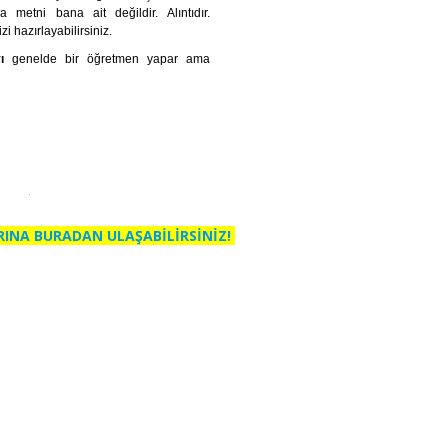
 metni bana ait değildir. Alıntıdır.
 hazırlayabilirsiniz.
ı
genelde bir öğretmen yapar ama
RINA BURADAN ULAŞABİLİRSİNİZ!