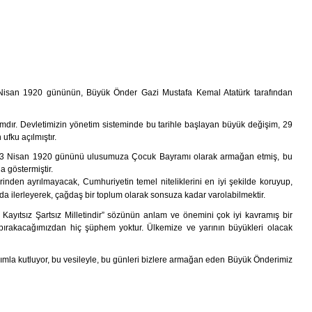
23 Nisan 1920 gününün, Büyük Önder Gazi Mustafa Kemal Atatürk tarafından
dır. Devletimizin yönetim sisteminde bu tarihle başlayan büyük değişim, 29
ufku açılmıştır.
ğı 23 Nisan 1920 gününü ulusumuza Çocuk Bayramı olarak armağan etmiş, bu
a göstermiştir.
rinden ayrılmayacak, Cumhuriyetin temel niteliklerini en iyi şekilde koruyup,
nda ilerleyerek, çağdaş bir toplum olarak sonsuza kadar varolabilmektir.
Kayıtsız Şartsız Milletindir” sözünün anlam ve önemini çok iyi kavramış bir
 bırakacağımızdan hiç şüphem yoktur. Ülkemize ve yarının büyükleri olacak
mla kutluyor, bu vesileyle, bu günleri bizlere armağan eden Büyük Önderimiz