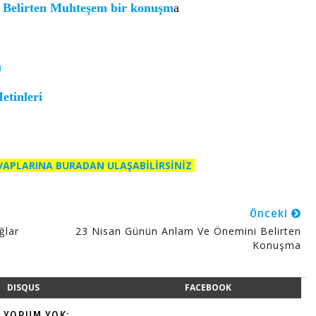
 Belirten Muhteşem bir konuşm
a
ı
tinleri
EVAPLARINA BURADAN ULAŞABİLİRSİNİZ
Önceki
ğlar
23 Nisan Günün Anlam Ve Önemini Belirten
Konuşma
DISQUS
FACEBOOK
Ç YORUM YOK: