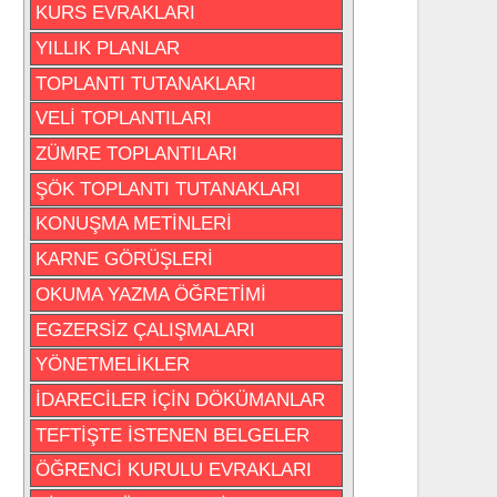
KURS EVRAKLARI
YILLIK PLANLAR
TOPLANTI TUTANAKLARI
VELİ TOPLANTILARI
ZÜMRE TOPLANTILARI
ŞÖK TOPLANTI TUTANAKLARI
KONUŞMA METİNLERİ
KARNE GÖRÜŞLERİ
OKUMA YAZMA ÖĞRETİMİ
EGZERSİZ ÇALIŞMALARI
YÖNETMELİKLER
İDARECİLER İÇİN DÖKÜMANLAR
TEFTİŞTE İSTENEN BELGELER
ÖĞRENCİ KURULU EVRAKLARI