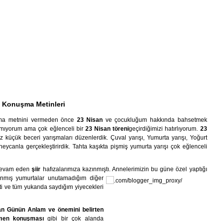
n Konuşma Metinleri
şma metnini vermeden önce
23 Nisan
ve çocukluğum hakkında bahsetmek
amıyorum ama çok eğlenceli bir
23 Nisan töreni
geçirdiğimizi hatırlıyorum.
23
 küçük beceri yarışmaları düzenlerdik. Çuval yarışı, Yumurta yarışı, Yoğurt
 heycanla gerçekleştirirdik. Tahta kaşıkta pişmiş yumurta yarışı çok eğlenceli
devam eden
şiir
hafızalarımıza kazınmıştı. Annelerimizin bu güne
özel yaptığı
lanmış yumurtalar unutamadığım diğer
i ve tüm yukarıda saydığım yiyecekleri
an Günün Anlam ve önemini belirten
tmen konuşması
gibi bir çok alanda