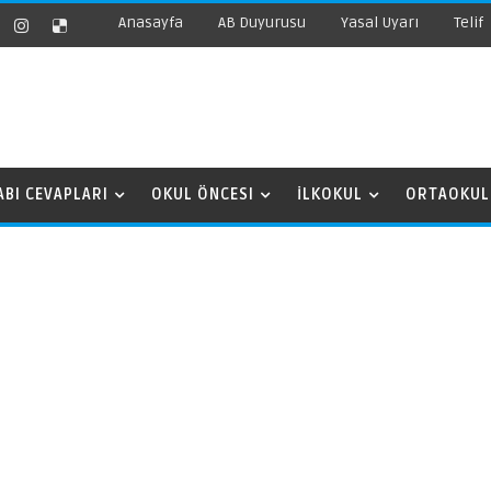
Anasayfa
AB Duyurusu
Yasal Uyarı
Telif
ABI CEVAPLARI
OKUL ÖNCESI
İLKOKUL
ORTAOKUL