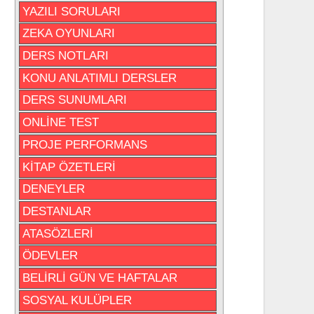
YAZILI SORULARI
ZEKA OYUNLARI
DERS NOTLARI
KONU ANLATIMLI DERSLER
DERS SUNUMLARI
ONLİNE TEST
PROJE PERFORMANS
KİTAP ÖZETLERİ
DENEYLER
DESTANLAR
ATASÖZLERİ
ÖDEVLER
BELİRLİ GÜN VE HAFTALAR
SOSYAL KULÜPLER