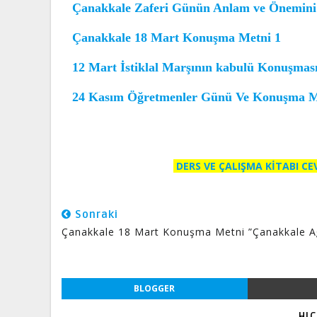
Çanakkale Zaferi Günün Anlam ve Önemini
Çanakkale 18 Mart Konuşma Metni 1
12 Mart İstiklal Marşının kabulü Konuşmas
24 Kasım Öğretmenler Günü Ve Konuşma Me
DERS VE ÇALIŞMA KİTABI C
Sonraki
Çanakkale 18 Mart Konuşma Metni ”Çanakkale A
BLOGGER
HI