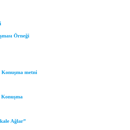
i
şması Örneği
n Konuşma metni
n Konuşma
kale Ağlar”