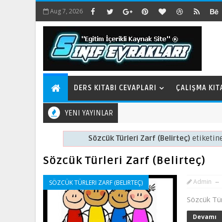
Aug 7, 2026
DERS KITABI CEVAPLARI
ÇALIŞMA KIT
YENI YAYINLAR
Sözcük Türleri Zarf (Belirteç)
etiketine
Sözcük Türleri Zarf (Belirteç)
Admin
SÖZCÜK TÜRLERI ZARF (BELIRTEÇ)
Sözcük Tür
Devamı