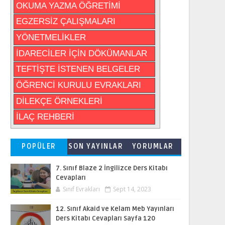
OKUMA YAZMA ÖĞRETİMİ
EGZERSİZ ÇALIŞMALARI
YÖNETMELİKLER
İDARECİLER İÇİN DÖKÜMANLAR
TEFTİŞTE İSTENEN BELGELER
ÖĞRENCİ KURULU EVRAKLARI
DİLEKÇE ÖRNEKLERİ
İLAÇ REHBERİ
POPÜLER
SON YAYINLAR
YORUMLAR
7. Sınıf Blaze 2 İngilizce Ders Kitabı
Cevapları
Sınıf Evrakları
Sept 14, 2023
12. Sınıf Akaid ve Kelam Meb Yayınları
Ders Kitabı Cevapları Sayfa 120