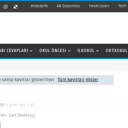
Anasayfa
AB Duyurusu
Yasal Uyarı
Telif
ABI CEVAPLARI
OKUL ÖNCESI
İLKOKUL
ORTAOKUL
 sahip kayıtlar gösteriliyor.
Tüm kayıtları göster
11 years ago
leri Zarf (Belirteç)