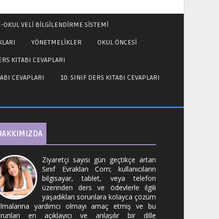
E-OKUL VELİ BİLGİLENDİRME SİSTEMİ
KLARI
YÖNETMELİKLER
OKUL ÖNCESİ
DERS KITABI CEVAPLARI
TABI CEVAPLARI
10. SINIF DERS KITABI CEVAPLARI
HAKKIMIZDA
Ziyaretçi sayısı gün geçtikçe artan
Sınıf Evrakları Com; kullanıcıların
bilgisayar, tablet, veya telefon
üzerinden ders ve ödevlerle ilgili
yaşadıkları sorunlara kolayca çözüm
lmalarına yardımcı olmayı amaç etmiş ve bu
runları en açıklayıcı ve anlaşılır bir dille