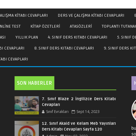
ALIŞMA KİTABI CEVAPLARI
DERS VE ÇALIŞMA KİTABI CEVAPLARI
NLİNE TEST
KİTAP ÖZETLERİ
ATASÖZLERİ
TOPLANTI TUTANA
ASI
YILLIK PLAN
4. SINIF DERS KITABI CEVAPLARI
5. SINIF 
ABI CEVAPLARI
8. SINIF DERS KITABI CEVAPLARI
9. SINIF DERS KI
ITABI CEVAPLARI
SON HABERLER
7. Sınıf Blaze 2 İngilizce Ders Kitabı
Cevapları
Sınıf Evrakları
Sept 14, 2023
12. Sınıf Akaid ve Kelam Meb Yayınları
bu
Ders Kitabı Cevapları Sayfa 120
so