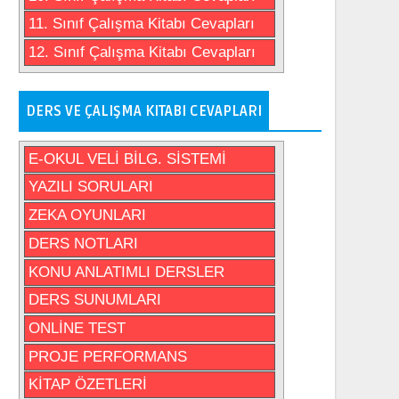
11. Sınıf Çalışma Kitabı Cevapları
12. Sınıf Çalışma Kitabı Cevapları
DERS VE ÇALIŞMA KITABI CEVAPLARI
E-OKUL VELİ BİLG. SİSTEMİ
YAZILI SORULARI
ZEKA OYUNLARI
DERS NOTLARI
KONU ANLATIMLI DERSLER
DERS SUNUMLARI
ONLİNE TEST
PROJE PERFORMANS
KİTAP ÖZETLERİ