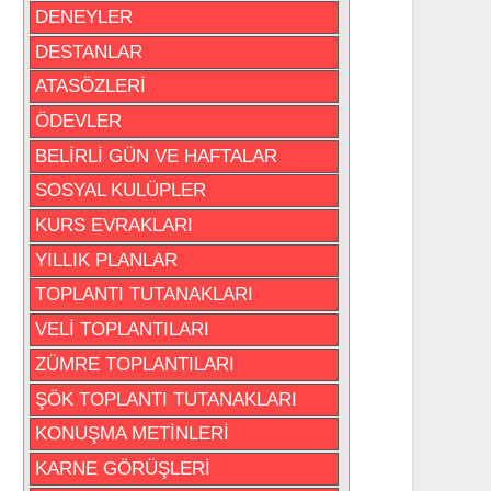
DENEYLER
DESTANLAR
ATASÖZLERİ
ÖDEVLER
BELİRLİ GÜN VE HAFTALAR
SOSYAL KULÜPLER
KURS EVRAKLARI
YILLIK PLANLAR
TOPLANTI TUTANAKLARI
VELİ TOPLANTILARI
ZÜMRE TOPLANTILARI
ŞÖK TOPLANTI TUTANAKLARI
KONUŞMA METİNLERİ
KARNE GÖRÜŞLERİ