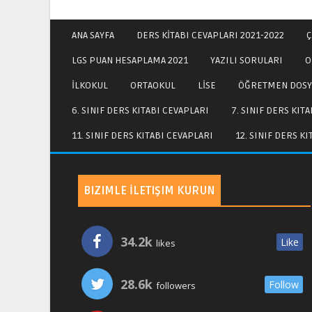
ANA SAYFA
DERS KİTABI CEVAPLARI 2021-2022
Ç
LGS PUAN HESAPLAMA 2021
YAZILI SORULARI
O
İLKOKUL
ORTAOKUL
LİSE
ÖĞRETMEN DOSY
6. SINIF DERS KITABI CEVAPLARI
7. SINIF DERS KIT
11. SINIF DERS KITABI CEVAPLARI
12. SINIF DERS K
BIZIMLE İLETIŞIM KURUN
34.2k
Like
likes
28.6k
Follow
followers