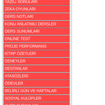
YAZILI SORULARI
ZEKA OYUNLARI
DERS NOTLARI
KONU ANLATIMLI DERSLER
DERS SUNUMLARI
ONLİNE TEST
PROJE PERFORMANS
KİTAP ÖZETLERİ
DENEYLER
DESTANLAR
ATASÖZLERİ
ÖDEVLER
BELİRLİ GÜN VE HAFTALAR
SOSYAL KULÜPLER