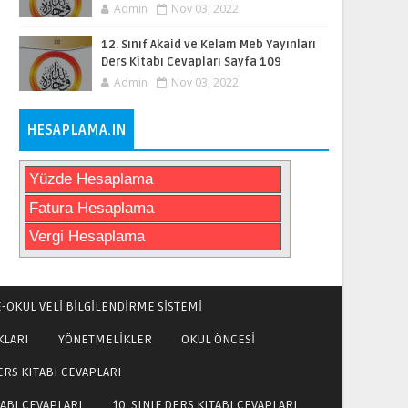
Admin
Nov 03, 2022
12. Sınıf Akaid ve Kelam Meb Yayınları
Ders Kitabı Cevapları Sayfa 109
Admin
Nov 03, 2022
HESAPLAMA.IN
Yüzde Hesaplama
Fatura Hesaplama
Vergi Hesaplama
E-OKUL VELİ BİLGİLENDİRME SİSTEMİ
KLARI
YÖNETMELİKLER
OKUL ÖNCESİ
DERS KITABI CEVAPLARI
TABI CEVAPLARI
10. SINIF DERS KITABI CEVAPLARI