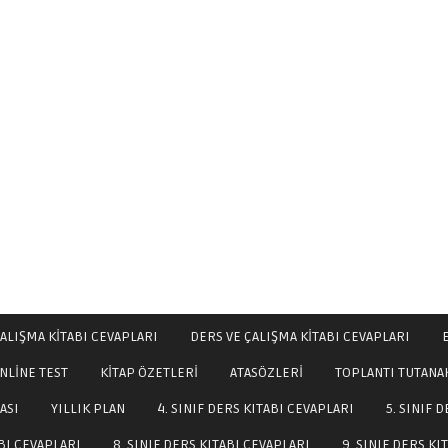
ALIŞMA KİTABI CEVAPLARI
DERS VE ÇALIŞMA KİTABI CEVAPLARI
NLİNE TEST
KİTAP ÖZETLERİ
ATASÖZLERİ
TOPLANTI TUTANA
ASI
YILLIK PLAN
4. SINIF DERS KITABI CEVAPLARI
5. SINIF 
ABI CEVAPLARI
8. SINIF DERS KITABI CEVAPLARI
9. SINIF DERS KI