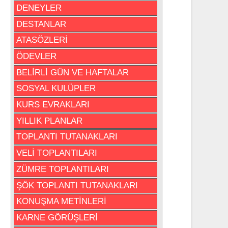
DENEYLER
DESTANLAR
ATASÖZLERİ
ÖDEVLER
BELİRLİ GÜN VE HAFTALAR
SOSYAL KULÜPLER
KURS EVRAKLARI
YILLIK PLANLAR
TOPLANTI TUTANAKLARI
VELİ TOPLANTILARI
ZÜMRE TOPLANTILARI
ŞÖK TOPLANTI TUTANAKLARI
KONUŞMA METİNLERİ
KARNE GÖRÜŞLERİ