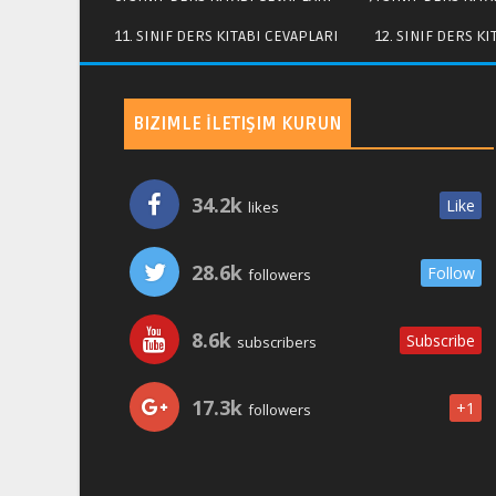
11. SINIF DERS KITABI CEVAPLARI
12. SINIF DERS K
BIZIMLE İLETIŞIM KURUN
34.2k
Like
likes
28.6k
Follow
followers
8.6k
Subscribe
subscribers
17.3k
+1
followers