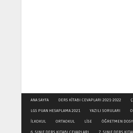
ANA SAYFA
DERS KİTABI CEVAPLARI 2021-2022
Ç
LGS PUAN HESAPLAMA 2021
YAZILI SORULARI
O
İLKOKUL
ORTAOKUL
LİSE
ÖĞRETMEN DOSY
6. SINIF DERS KITABI CEVAPLARI
7. SINIF DERS KIT