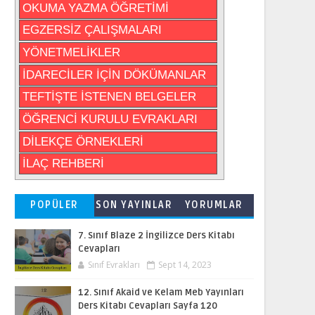
OKUMA YAZMA ÖĞRETİMİ
EGZERSİZ ÇALIŞMALARI
YÖNETMELİKLER
İDARECİLER İÇİN DÖKÜMANLAR
TEFTİŞTE İSTENEN BELGELER
ÖĞRENCİ KURULU EVRAKLARI
DİLEKÇE ÖRNEKLERİ
İLAÇ REHBERİ
POPÜLER
SON YAYINLAR
YORUMLAR
7. Sınıf Blaze 2 İngilizce Ders Kitabı
Cevapları
Sınıf Evrakları
Sept 14, 2023
12. Sınıf Akaid ve Kelam Meb Yayınları
Ders Kitabı Cevapları Sayfa 120