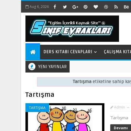
Aug 6, 2026
DERS KITABI CEVAPLARI
ÇALIŞMA KIT
YENI YAYINLAR
Tartışma
etiketine sahip kay
Tartışma
Admin
TARTIŞMA
Tartışma
Devamı