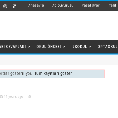
Anasayfa
AB Duyurusu
Yasal Uyarı
Telif
ABI CEVAPLARI
OKUL ÖNCESI
İLKOKUL
ORTAOKUL
ıtlar gösteriliyor.
Tüm kayıtları göster
11 years ago