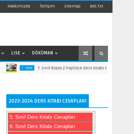
Hakkımızda
İletişim
Sitemap
Ads.txt
LISE
DÖKÜMAN
7. Sınıf Blaze 2 İngilizce Ders Kitabı Cevapları
7. SINIF
2023-2024 DERS KITABI CEVAPLARI
5. Sınıf Ders Kitabı Cevapları
6. Sınıf Ders Kitabı Cevapları