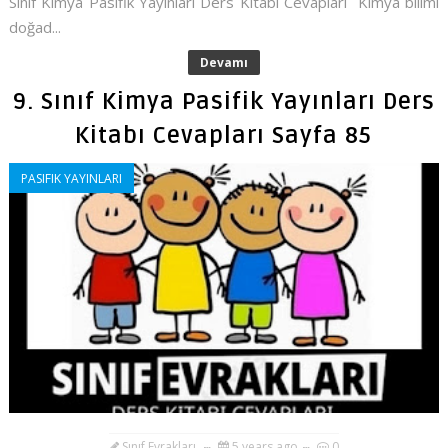
Sınıf Kimya Pasifik Yayınları Ders Kitabı Cevapları Kimya bilimi
doğad...
Devamı
9. Sınıf Kimya Pasifik Yayınları Ders
Kitabı Cevapları Sayfa 85
PASIFIK YAYINLARI
Sınıf Evrakları
5 years ago
0