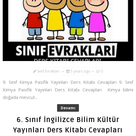
Sınıf Evrakları
5 years ago
0
9. Sınıf Kimya Pasifik Yayınları Ders Kitabı Cevapları 9. Sınıf
Kimya Pasifik Yayınları Ders Kitabı Cevapları Kimya bilimi
doğada mevcut...
Devamı
6. Sınıf İngilizce Bilim Kültür
Yayınları Ders Kitabı Cevapları