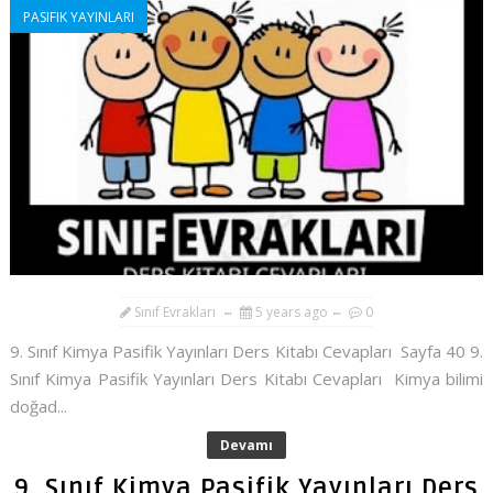
PASIFIK YAYINLARI
Sınıf Evrakları
5 years ago
0
9. Sınıf Kimya Pasifik Yayınları Ders Kitabı Cevapları Sayfa 40 9.
Sınıf Kimya Pasifik Yayınları Ders Kitabı Cevapları Kimya bilimi
doğad...
Devamı
9. Sınıf Kimya Pasifik Yayınları Ders