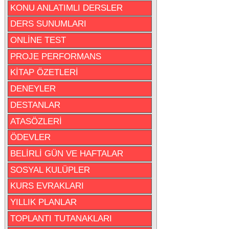
KONU ANLATIMLI DERSLER
DERS SUNUMLARI
ONLİNE TEST
PROJE PERFORMANS
KİTAP ÖZETLERİ
DENEYLER
DESTANLAR
ATASÖZLERİ
ÖDEVLER
BELİRLİ GÜN VE HAFTALAR
SOSYAL KULÜPLER
KURS EVRAKLARI
YILLIK PLANLAR
TOPLANTI TUTANAKLARI