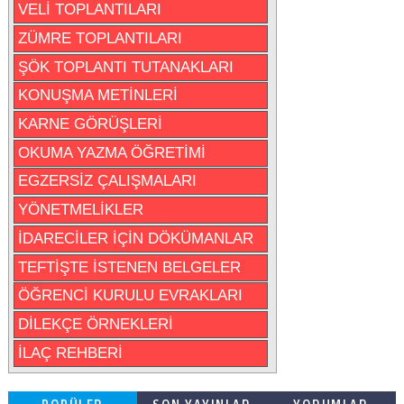
VELİ TOPLANTILARI
ZÜMRE TOPLANTILARI
ŞÖK TOPLANTI TUTANAKLARI
KONUŞMA METİNLERİ
KARNE GÖRÜŞLERİ
OKUMA YAZMA ÖĞRETİMİ
EGZERSİZ ÇALIŞMALARI
YÖNETMELİKLER
İDARECİLER İÇİN DÖKÜMANLAR
TEFTİŞTE İSTENEN BELGELER
ÖĞRENCİ KURULU EVRAKLARI
DİLEKÇE ÖRNEKLERİ
İLAÇ REHBERİ