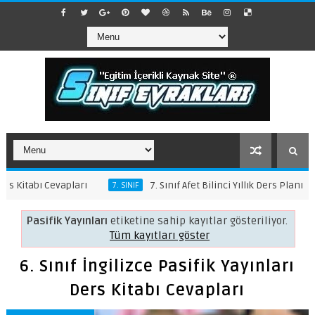
apları
7. Sınıf Afet Bilinci Yıllık Ders Planı
6. 
7. SINIF
6. SINIF
Pasifik Yayınları
etiketine sahip kayıtlar gösteriliyor.
Tüm kayıtları göster
6. Sınıf İngilizce Pasifik Yayınları
Ders Kitabı Cevapları