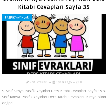
Kitabı Cevapları Sayfa 35
PASIFIK YAYINLARI
Sınıf Evrakları
5 years ago
0
9. Sınıf Kimya Pasifik Yayınları Ders Kitabı Cevapları Sayfa 35 9.
Sınıf Kimya Pasifik Yayınları Ders Kitabı Cevapları Kimya bilimi
doğad...