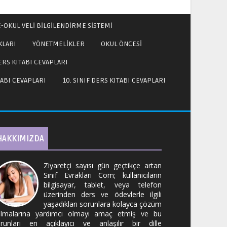
E-OKUL VELİ BİLGİLENDİRME SİSTEMİ
KLARI
YÖNETMELİKLER
OKUL ÖNCESİ
DERS KITABI CEVAPLARI
TABI CEVAPLARI
10. SINIF DERS KITABI CEVAPLARI
HAKKIMIZDA
Ziyaretçi sayısı gün geçtikçe artan
Sınıf Evrakları Com; kullanıcıların
bilgisayar, tablet, veya telefon
üzerinden ders ve ödevlerle ilgili
yaşadıkları sorunlara kolayca çözüm
lmalarına yardımcı olmayı amaç etmiş ve bu
runları en açıklayıcı ve anlaşılır bir dille