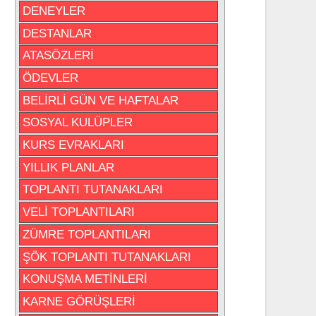
DENEYLER
DESTANLAR
ATASÖZLERİ
ÖDEVLER
BELİRLİ GÜN VE HAFTALAR
SOSYAL KULÜPLER
KURS EVRAKLARI
YILLIK PLANLAR
TOPLANTI TUTANAKLARI
VELİ TOPLANTILARI
ZÜMRE TOPLANTILARI
ŞÖK TOPLANTI TUTANAKLARI
KONUŞMA METİNLERİ
KARNE GÖRÜŞLERİ