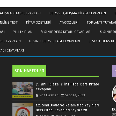
ALIŞMA KİTABI CEVAPLARI
DERS VE ÇALIŞMA KİTABI CEVAPLARI
NLİNE TEST
KİTAP ÖZETLERİ
ATASÖZLERİ
TOPLANTI TUTANA
ASI
YILLIK PLAN
4. SINIF DERS KITABI CEVAPLARI
5. SINIF 
ABI CEVAPLARI
8. SINIF DERS KITABI CEVAPLARI
9. SINIF DERS KI
ITABI CEVAPLARI
SON HABERLER
7. Sınıf Blaze 2 İngilizce Ders Kitabı
Cevapları
Sınıf Evrakları
Sept 14, 2023
12. Sınıf Akaid ve Kelam Meb Yayınları
bu
Ders Kitabı Cevapları Sayfa 120
so