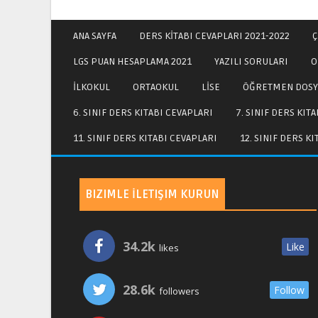
ANA SAYFA
DERS KİTABI CEVAPLARI 2021-2022
Ç
LGS PUAN HESAPLAMA 2021
YAZILI SORULARI
O
İLKOKUL
ORTAOKUL
LİSE
ÖĞRETMEN DOSY
6. SINIF DERS KITABI CEVAPLARI
7. SINIF DERS KIT
11. SINIF DERS KITABI CEVAPLARI
12. SINIF DERS K
BIZIMLE İLETIŞIM KURUN
34.2k
Like
likes
28.6k
Follow
followers