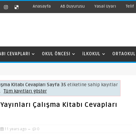
Anasayfa
AB Duyurusu
Yasal Uyarı
Telif
ABI CEVAPLARI
OKUL ÖNCESI
İLKOKUL
ORTAOKUL
alışma Kitabı Cevapları Sayfa 35
etiketine sahip kayıtlar
.
Tüm kayıtları göster
ğ Yayınları Çalışma Kitabı Cevapları
11 years ago
0