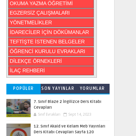
OKUMA YAZMA ÖĞRETİMİ
EGZERSİZ ÇALIŞMALARI
YÖNETMELİKLER
İDARECİLER İÇİN DÖKÜMANLAR
TEFTİŞTE İSTENEN BELGELER
ÖĞRENCİ KURULU EVRAKLARI
DİLEKÇE ÖRNEKLERİ
İLAÇ REHBERİ
POPÜLER
SON YAYINLAR
YORUMLAR
7. Sınıf Blaze 2 İngilizce Ders Kitabı
Cevapları
Sınıf Evrakları
Sept 14, 2023
12. Sınıf Akaid ve Kelam Meb Yayınları
Ders Kitabı Cevapları Sayfa 120