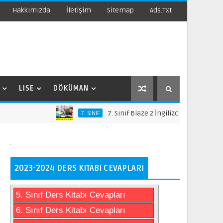
Hakkımızda
İletişim
Sitemap
Ads.txt
LISE
DÖKÜMAN
7. Sınıf Blaze 2 İngilizce Ders Kitabı Cevap
7. SINIF
2023-2024 DERS KITABI CEVAPLARI
5. Sınıf Ders Kitabı Cevapları
6. Sınıf Ders Kitabı Cevapları