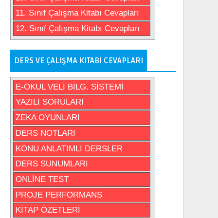
11. Sınıf Çalışma Kitabı Cevapları
12. Sınıf Çalışma Kitabı Cevapları
DERS VE ÇALIŞMA KITABI CEVAPLARI
E-OKUL VELİ BİLG. SİSTEMİ
YAZILI SORULARI
ZEKA OYUNLARI
DERS NOTLARI
KONU ANLATIMLI DERSLER
DERS SUNUMLARI
ONLİNE TEST
PROJE PERFORMANS
KİTAP ÖZETLERİ