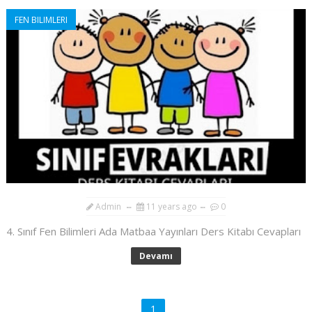
FEN BILIMLERI
Admin
11 years ago
0
4. Sınıf Fen Bilimleri Ada Matbaa Yayınları Ders Kitabı Cevapları
Devamı
1