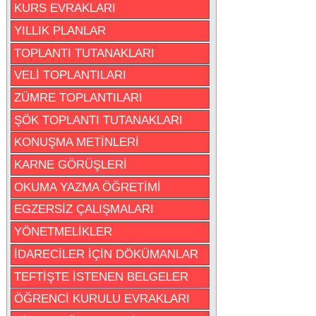
KURS EVRAKLARI
YILLIK PLANLAR
TOPLANTI TUTANAKLARI
VELİ TOPLANTILARI
ZÜMRE TOPLANTILARI
ŞÖK TOPLANTI TUTANAKLARI
KONUŞMA METİNLERİ
KARNE GÖRÜŞLERİ
OKUMA YAZMA ÖĞRETİMİ
EGZERSİZ ÇALIŞMALARI
YÖNETMELİKLER
İDARECİLER İÇİN DÖKÜMANLAR
TEFTİŞTE İSTENEN BELGELER
ÖĞRENCİ KURULU EVRAKLARI