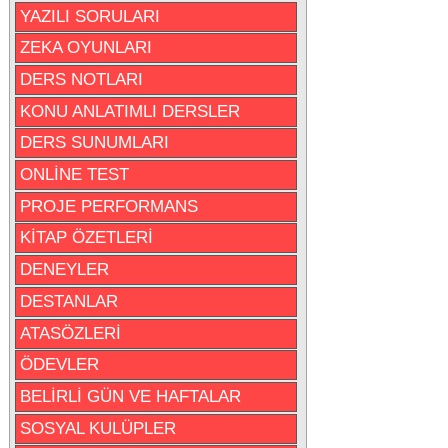
YAZILI SORULARI
ZEKA OYUNLARI
DERS NOTLARI
KONU ANLATIMLI DERSLER
DERS SUNUMLARI
ONLİNE TEST
PROJE PERFORMANS
KİTAP ÖZETLERİ
DENEYLER
DESTANLAR
ATASÖZLERİ
ÖDEVLER
BELİRLİ GÜN VE HAFTALAR
SOSYAL KULÜPLER