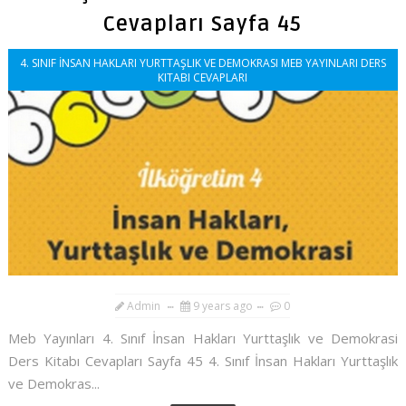
Cevapları Sayfa 45
4. SINIF İNSAN HAKLARI YURTTAŞLIK VE DEMOKRASI MEB YAYINLARI DERS
KITABI CEVAPLARI
Admin
9 years ago
0
Meb Yayınları 4. Sınıf İnsan Hakları Yurttaşlık ve Demokrasi
Ders Kitabı Cevapları Sayfa 45 4. Sınıf İnsan Hakları Yurttaşlık
ve Demokras...