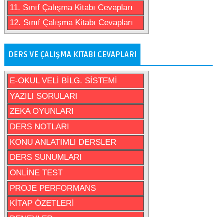
11. Sınıf Çalışma Kitabı Cevapları
12. Sınıf Çalışma Kitabı Cevapları
DERS VE ÇALIŞMA KITABI CEVAPLARI
E-OKUL VELİ BİLG. SİSTEMİ
YAZILI SORULARI
ZEKA OYUNLARI
DERS NOTLARI
KONU ANLATIMLI DERSLER
DERS SUNUMLARI
ONLİNE TEST
PROJE PERFORMANS
KİTAP ÖZETLERİ