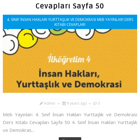
Cevapları Sayfa 50
4. SINIF İNSAN HAKLARI YURTTAŞLIK VE DEMOKRASI MEB YAYINLARI DERS
KITABI CEVAPLARI
Admin
9 years ago
0
Meb Yayınları 4. Sınıf İnsan Hakları Yurttaşlık ve Demokrasi
Ders Kitabı Cevapları Sayfa 50 4. Sınıf İnsan Hakları Yurttaşlık
ve Demokras...