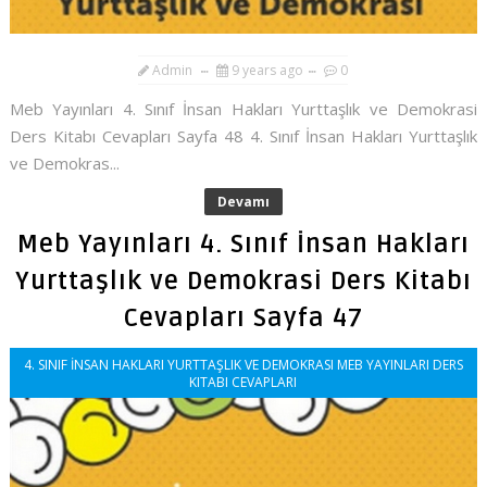
Admin
9 years ago
0
Meb Yayınları 4. Sınıf İnsan Hakları Yurttaşlık ve Demokrasi
Ders Kitabı Cevapları Sayfa 48 4. Sınıf İnsan Hakları Yurttaşlık
ve Demokras...
Devamı
Meb Yayınları 4. Sınıf İnsan Hakları
Yurttaşlık ve Demokrasi Ders Kitabı
Cevapları Sayfa 47
4. SINIF İNSAN HAKLARI YURTTAŞLIK VE DEMOKRASI MEB YAYINLARI DERS
KITABI CEVAPLARI