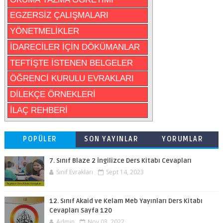
EGZERSİZ ÇALIŞMALARI
YÖNETMELİKLER
İDARECİLER İÇİN DÖKÜMANLAR
TEFTİŞTE İSTENEN BELGELER
ÖĞRENCİ KURULU EVRAKLARI
DİLEKÇE ÖRNEKLERİ
İLAÇ REHBERİ
POPÜLER
SON YAYINLAR
YORUMLAR
7. Sınıf Blaze 2 İngilizce Ders Kitabı Cevapları
Sınıf Evrakları
Sept 14, 2023
12. Sınıf Akaid ve Kelam Meb Yayınları Ders Kitabı
Cevapları Sayfa 120
Admin
Nov 03, 2022