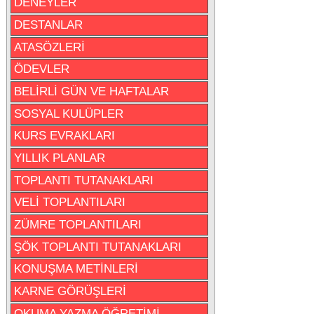
DENEYLER
DESTANLAR
ATASÖZLERİ
ÖDEVLER
BELİRLİ GÜN VE HAFTALAR
SOSYAL KULÜPLER
KURS EVRAKLARI
YILLIK PLANLAR
TOPLANTI TUTANAKLARI
VELİ TOPLANTILARI
ZÜMRE TOPLANTILARI
ŞÖK TOPLANTI TUTANAKLARI
KONUŞMA METİNLERİ
KARNE GÖRÜŞLERİ
OKUMA YAZMA ÖĞRETİMİ