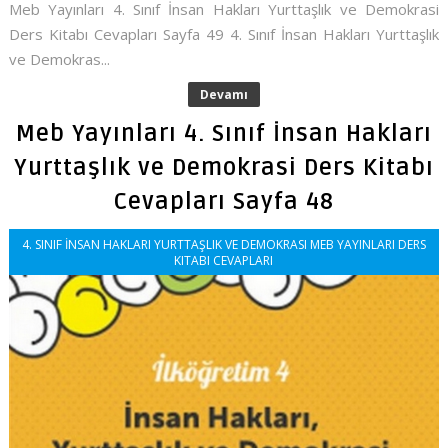
Meb Yayınları 4. Sınıf İnsan Hakları Yurttaşlık ve Demokrasi
Ders Kitabı Cevapları Sayfa 49 4. Sınıf İnsan Hakları Yurttaşlık
ve Demokras...
Devamı
Meb Yayınları 4. Sınıf İnsan Hakları
Yurttaşlık ve Demokrasi Ders Kitabı
Cevapları Sayfa 48
4. SINIF İNSAN HAKLARI YURTTAŞLIK VE DEMOKRASI MEB YAYINLARI DERS
KITABI CEVAPLARI