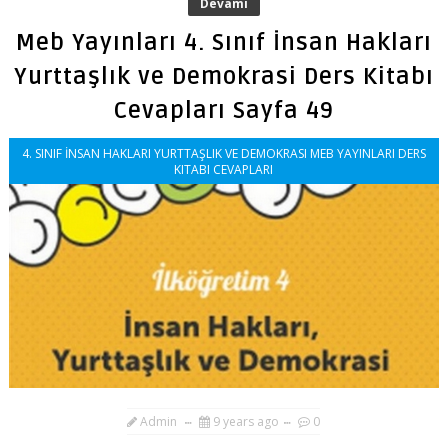
Devamı
Meb Yayınları 4. Sınıf İnsan Hakları
Yurttaşlık ve Demokrasi Ders Kitabı
Cevapları Sayfa 49
4. SINIF İNSAN HAKLARI YURTTAŞLIK VE DEMOKRASI MEB YAYINLARI DERS
KITABI CEVAPLARI
Admin
9 years ago
0