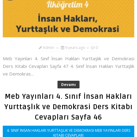
Admin
9 years ago
0
Meb Yayınları 4. Sınıf İnsan Hakları Yurttaşlık ve Demokrasi
Ders Kitabı Cevapları Sayfa 47 4. Sınıf İnsan Hakları Yurttaşlık
ve Demokras...
Devamı
Meb Yayınları 4. Sınıf İnsan Hakları
Yurttaşlık ve Demokrasi Ders Kitabı
Cevapları Sayfa 46
4. SINIF İNSAN HAKLARI YURTTAŞLIK VE DEMOKRASI MEB YAYINLARI DERS
KITABI CEVAPLARI