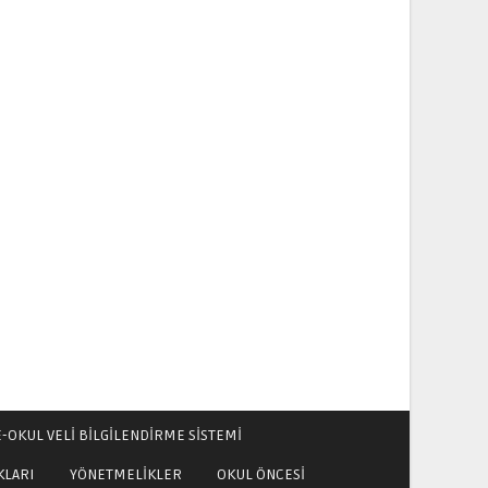
E-OKUL VELİ BİLGİLENDİRME SİSTEMİ
KLARI
YÖNETMELİKLER
OKUL ÖNCESİ