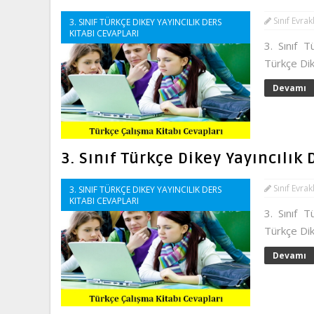
Sınıf Evrak
3. SINIF TÜRKÇE DIKEY YAYINCILIK DERS
KITABI CEVAPLARI
3. Sınıf T
Türkçe Dik
Devamı
3. Sınıf Türkçe Dikey Yayıncılık
Sınıf Evrak
3. SINIF TÜRKÇE DIKEY YAYINCILIK DERS
KITABI CEVAPLARI
3. Sınıf T
Türkçe Dik
Devamı