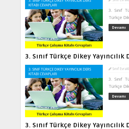
3. SINIF TÜRKÇE DIKEY YAYINCILIK DERS
KITABI CEVAPLARI
3. Sınıf T
Türkçe Dik
Devamı
3. Sınıf Türkçe Dikey Yayıncılık
Sınıf Evrak
3. SINIF TÜRKÇE DIKEY YAYINCILIK DERS
KITABI CEVAPLARI
3. Sınıf T
Türkçe Dik
Devamı
3. Sınıf Türkçe Dikey Yayıncılık