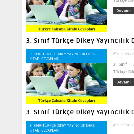
Türkçe Dik
Devamı
3. Sınıf Türkçe Dikey Yayıncılık
Sınıf Evrak
3. SINIF TÜRKÇE DIKEY YAYINCILIK DERS
KITABI CEVAPLARI
3. Sınıf T
Türkçe Dik
Devamı
3. Sınıf Türkçe Dikey Yayıncılık
Sınıf Evrak
3. SINIF TÜRKÇE DIKEY YAYINCILIK DERS
KITABI CEVAPLARI