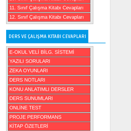
11. Sınıf Çalışma Kitabı Cevapları
12. Sınıf Çalışma Kitabı Cevapları
DERS VE ÇALIŞMA KITABI CEVAPLARI
E-OKUL VELİ BİLG. SİSTEMİ
YAZILI SORULARI
ZEKA OYUNLARI
DERS NOTLARI
KONU ANLATIMLI DERSLER
DERS SUNUMLARI
ONLİNE TEST
PROJE PERFORMANS
KİTAP ÖZETLERİ