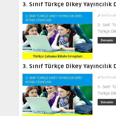
3. Sınıf Türkçe Dikey Yayıncılık
Sınıf Evrak
3. SINIF TÜRKÇE DIKEY YAYINCILIK DERS
KITABI CEVAPLARI
3. Sınıf T
Türkçe Dik
Devamı
3. Sınıf Türkçe Dikey Yayıncılık
Sınıf Evrak
3. SINIF TÜRKÇE DIKEY YAYINCILIK DERS
KITABI CEVAPLARI
3. Sınıf T
Türkçe Dik
Devamı