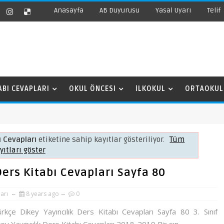
Anasayfa
AB Duyurusu
Yasal Uyarı
Telif
ABI CEVAPLARI
OKUL ÖNCESI
İLKOKUL
ORTAOKUL
ı Cevapları
etiketine sahip kayıtlar gösteriliyor.
Tüm
yıtları göster
 Ders Kitabı Cevapları Sayfa 80
ları
8 years ago
0
ürkçe Dikey Yayıncılık Ders Kitabı Cevapları Sayfa 80 3. Sınıf