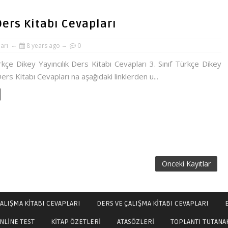
Ders Kitabı Cevapları
ları
8 years ago
0
ürkçe Dikey Yayıncılık Ders Kitabı Cevapları 3. Sınıf Türkçe Dikey
Ders Kitabı Cevapları na aşağıdaki linklerden u...
Önceki Kayıtlar
ALIŞMA KİTABI CEVAPLARI
DERS VE ÇALIŞMA KİTABI CEVAPLARI
NLİNE TEST
KİTAP ÖZETLERİ
ATASÖZLERİ
TOPLANTI TUTANA