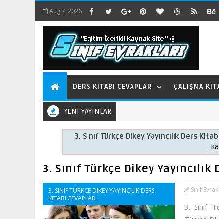
Aug 7, 2026
DERS KITABI CEVAPLARI
ÇALIŞMA KIT
YENI YAYINLAR
3. Sınıf Türkçe Dikey Yayıncılık Ders Kitab
ka
3. Sınıf Türkçe Dikey Yayıncılık
Sınıf Evrak
3. SINIF TÜRKÇE DIKEY YAYINCILIK DERS
KITABI CEVAPLARI
3. Sınıf T