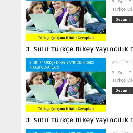
3. Sınıf T
Türkçe Dik
Devamı
3. Sınıf Türkçe Dikey Yayıncılık
Sınıf Evrak
3. SINIF TÜRKÇE DIKEY YAYINCILIK DERS
KITABI CEVAPLARI
3. Sınıf T
Türkçe Dik
Devamı
3. Sınıf Türkçe Dikey Yayıncılık
Sınıf Evrak