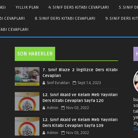
ASI
YILLIK PLAN
4. SINIF DERS KITABI CEVAPLARI
5. SINIF 
ABI CEVAPLARI
8. SINIF DERS KITABI CEVAPLARI
9. SINIF DERS KI
ITABI CEVAPLARI
SON HABERLER
7. Sınıf Blaze 2 İngilizce Ders Kitabı
Cevapları
Sınıf Evrakları
Sept 14, 2023
12. Sınıf Akaid ve Kelam Meb Yayınları
bu
Ders Kitabı Cevapları Sayfa 120
so
Admin
Nov 03, 2022
ta
ya
12. Sınıf Akaid ve Kelam Meb Yayınları
zi
Ders Kitabı Cevapları Sayfa 109
Da
Admin
Nov 03, 2022