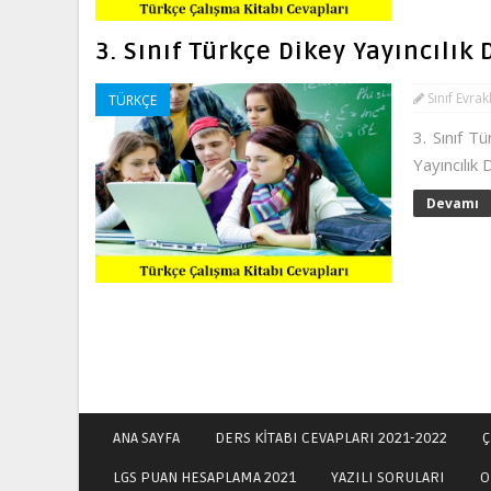
3. Sınıf Türkçe Dikey Yayıncılık 
Sınıf Evrak
TÜRKÇE
3. Sınıf T
Yayıncılık 
Devamı
ANA SAYFA
DERS KİTABI CEVAPLARI 2021-2022
Ç
LGS PUAN HESAPLAMA 2021
YAZILI SORULARI
O