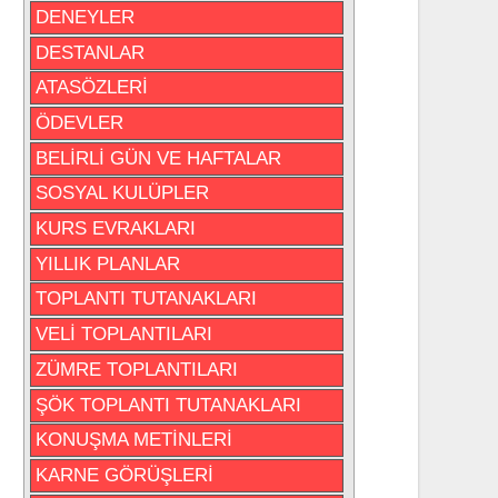
DENEYLER
DESTANLAR
ATASÖZLERİ
ÖDEVLER
BELİRLİ GÜN VE HAFTALAR
SOSYAL KULÜPLER
KURS EVRAKLARI
YILLIK PLANLAR
TOPLANTI TUTANAKLARI
VELİ TOPLANTILARI
ZÜMRE TOPLANTILARI
ŞÖK TOPLANTI TUTANAKLARI
KONUŞMA METİNLERİ
KARNE GÖRÜŞLERİ