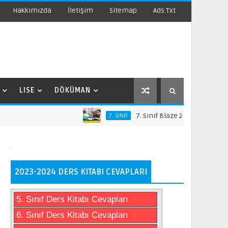
Hakkımızda
İletişim
Sitemap
Ads.txt
LISE
DÖKÜMAN
7. Sınıf Blaze 2 İngilizce Ders Kitabı
7. SINIF
2023-2024 DERS KITABI CEVAPLARI
5. Sınıf Ders Kitabı Cevapları
6. Sınıf Ders Kitabı Cevapları