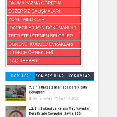
OKUMA YAZMA ÖĞRETİMİ
EGZERSİZ ÇALIŞMALARI
YÖNETMELİKLER
İDARECİLER İÇİN DÖKÜMANLAR
TEFTİŞTE İSTENEN BELGELER
ÖĞRENCİ KURULU EVRAKLARI
DİLEKÇE ÖRNEKLERİ
İLAÇ REHBERİ
POPÜLER
SON YAYINLAR
YORUMLAR
7. Sınıf Blaze 2 İngilizce Ders Kitabı
Cevapları
Sınıf Evrakları
Sept 14, 2023
12. Sınıf Akaid ve Kelam Meb Yayınları
Ders Kitabı Cevapları Sayfa 120