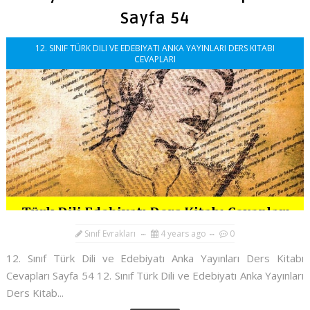
Sayfa 54
12. SINIF TÜRK DILI VE EDEBIYATI ANKA YAYINLARI DERS KITABI
CEVAPLARI
Sınıf Evrakları
4 years ago
0
12. Sınıf Türk Dili ve Edebiyatı Anka Yayınları Ders Kitabı
Cevapları Sayfa 54 12. Sınıf Türk Dili ve Edebiyatı Anka Yayınları
Ders Kitab...