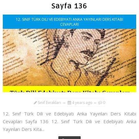
Sayfa 136
12. SINIF TÜRK DILI VE EDEBIYATI ANKA YAYINLARI DERS KITABI
CEVAPLARI
Sınıf Evrakları
4 years ago
0
12. Sınıf Türk Dili ve Edebiyatı Anka Yayınları Ders Kitabı
Cevapları Sayfa 136 12. Sınıf Türk Dili ve Edebiyatı Anka
Yayınları Ders Kita...