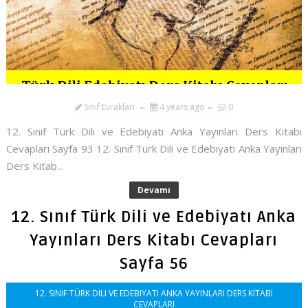
Sınıf Evrakları
4 years ago
0
12. Sınıf Türk Dili ve Edebiyatı Anka Yayınları Ders Kitabı
Cevapları Sayfa 93 12. Sınıf Türk Dili ve Edebiyatı Anka Yayınları
Ders Kitab...
Devamı
12. Sınıf Türk Dili ve Edebiyatı Anka
Yayınları Ders Kitabı Cevapları
Sayfa 56
12. SINIF TÜRK DILI VE EDEBIYATI ANKA YAYINLARI DERS KITABI
CEVAPLARI