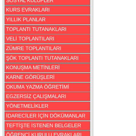
SOSYAL KULÜPLER
KURS EVRAKLARI
YILLIK PLANLAR
TOPLANTI TUTANAKLARI
VELİ TOPLANTILARI
ZÜMRE TOPLANTILARI
ŞÖK TOPLANTI TUTANAKLARI
KONUŞMA METİNLERİ
KARNE GÖRÜŞLERİ
OKUMA YAZMA ÖĞRETİMİ
EGZERSİZ ÇALIŞMALARI
YÖNETMELİKLER
İDARECİLER İÇİN DÖKÜMANLAR
TEFTİŞTE İSTENEN BELGELER
ÖĞRENCİ KURULU EVRAKLARI