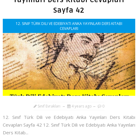
Yayınları Ders Kitabı Cevapları
Sayfa 42
12. SINIF TÜRK DILI VE EDEBIYATI ANKA YAYINLARI DERS KITABI
CEVAPLARI
Sınıf Evrakları
4 years ago
0
12. Sınıf Türk Dili ve Edebiyatı Anka Yayınları Ders Kitabı
Cevapları Sayfa 42 12. Sınıf Türk Dili ve Edebiyatı Anka Yayınları
Ders Kitab...