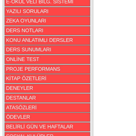
E-OKUL VELİ BİLG. SİSTEMİ
YAZILI SORULARI
ZEKA OYUNLARI
DERS NOTLARI
KONU ANLATIMLI DERSLER
DERS SUNUMLARI
ONLİNE TEST
PROJE PERFORMANS
KİTAP ÖZETLERİ
DENEYLER
DESTANLAR
ATASÖZLERİ
ÖDEVLER
BELİRLİ GÜN VE HAFTALAR