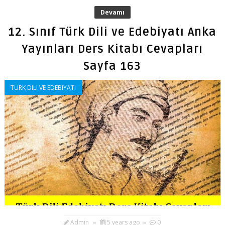
Devamı
12. Sınıf Türk Dili ve Edebiyatı Anka
Yayınları Ders Kitabı Cevapları
Sayfa 163
TÜRK DILI VE EDEBIYATI
Admin
5 years ago
0