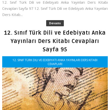
12. Sınıf Türk Dili ve Edebiyatı Anka Yayınları Ders Kitabı
Cevapları Sayfa 97 12. Sınıf Türk Dili ve Edebiyatı Anka Yayınları
Ders Kitab...
Devamı
12. Sınıf Türk Dili ve Edebiyatı Anka
Yayınları Ders Kitabı Cevapları
Sayfa 95
12. SINIF TÜRK DILI VE EDEBIYATI ANKA YAYINLARI DERS KITABI
CEVAPLARI