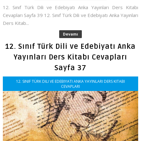
12. Sınıf Türk Dili ve Edebiyatı Anka Yayınları Ders Kitabı
Cevapları Sayfa 39 12. Sınıf Türk Dili ve Edebiyatı Anka Yayınları
Ders Kitab...
Devamı
12. Sınıf Türk Dili ve Edebiyatı Anka
Yayınları Ders Kitabı Cevapları
Sayfa 37
12. SINIF TÜRK DILI VE EDEBIYATI ANKA YAYINLARI DERS KITABI
CEVAPLARI