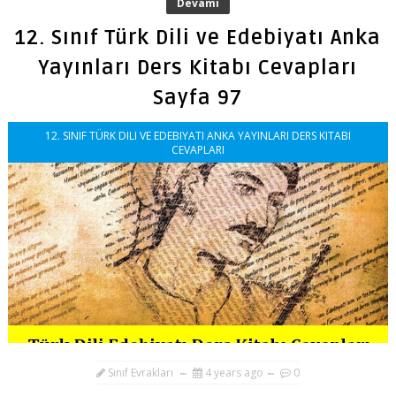
Devamı
12. Sınıf Türk Dili ve Edebiyatı Anka
Yayınları Ders Kitabı Cevapları
Sayfa 97
12. SINIF TÜRK DILI VE EDEBIYATI ANKA YAYINLARI DERS KITABI
CEVAPLARI
Sınıf Evrakları
4 years ago
0