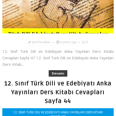
Sınıf Evrakları
4 years ago
0
12. Sınıf Türk Dili ve Edebiyatı Anka Yayınları Ders Kitabı
Cevapları Sayfa 47 12. Sınıf Türk Dili ve Edebiyatı Anka Yayınları
Ders Kitab...
Devamı
12. Sınıf Türk Dili ve Edebiyatı Anka
Yayınları Ders Kitabı Cevapları
Sayfa 44
12. SINIF TÜRK DILI VE EDEBIYATI ANKA YAYINLARI DERS KITABI