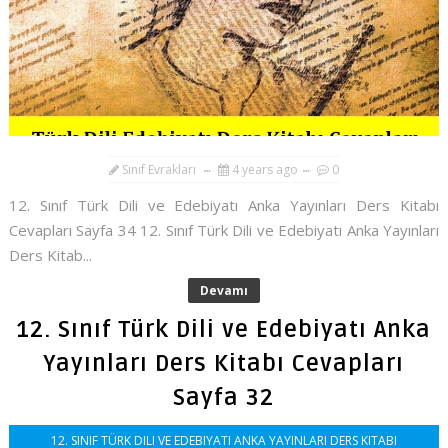
Sınıf Evrakları
4 years ago
0
12. Sınıf Türk Dili ve Edebiyatı Anka Yayınları Ders Kitabı
Cevapları Sayfa 34 12. Sınıf Türk Dili ve Edebiyatı Anka Yayınları
Ders Kitab...
Devamı
12. Sınıf Türk Dili ve Edebiyatı Anka
Yayınları Ders Kitabı Cevapları
Sayfa 32
12. SINIF TÜRK DILI VE EDEBIYATI ANKA YAYINLARI DERS KITABI