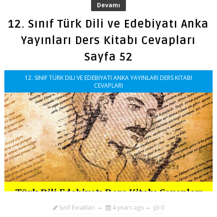
Devamı
12. Sınıf Türk Dili ve Edebiyatı Anka
Yayınları Ders Kitabı Cevapları
Sayfa 52
12. SINIF TÜRK DILI VE EDEBIYATI ANKA YAYINLARI DERS KITABI
CEVAPLARI
Sınıf Evrakları
4 years ago
0