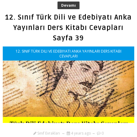
Devamı
12. Sınıf Türk Dili ve Edebiyatı Anka
Yayınları Ders Kitabı Cevapları
Sayfa 39
12. SINIF TÜRK DILI VE EDEBIYATI ANKA YAYINLARI DERS KITABI
CEVAPLARI
Sınıf Evrakları
4 years ago
0