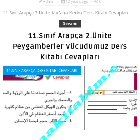
Admin
12 years ago
0
11.Sınıf Arapça 3.Ünite Kur'an-ı Kerim Ders Kitabı Cevapları
Devamı
11.Sınıf Arapça 2.Ünite
Peygamberler Vücudumuz Ders
Kitabı Cevapları
11.SINIF ARAPÇA DERS KITABI CEVAPLARI