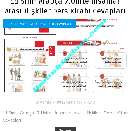
11.Sınıf Arapça 7.Ünite İnsanlar
Arası İlişkiler Ders Kitabı Cevapları
11.SINIF ARAPÇA DERS KITABI CEVAPLARI
Admin
12 years ago
0
11.Sınıf Arapça 7.Ünite İnsanlar Arası İlişkiler Ders Kitabı
Cevapları
Devamı