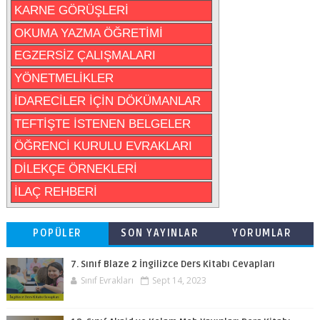
KARNE GÖRÜŞLERİ
OKUMA YAZMA ÖĞRETİMİ
EGZERSİZ ÇALIŞMALARI
YÖNETMELİKLER
İDARECİLER İÇİN DÖKÜMANLAR
TEFTİŞTE İSTENEN BELGELER
ÖĞRENCİ KURULU EVRAKLARI
DİLEKÇE ÖRNEKLERİ
İLAÇ REHBERİ
POPÜLER
SON YAYINLAR
YORUMLAR
7. Sınıf Blaze 2 İngilizce Ders Kitabı Cevapları
Sınıf Evrakları
Sept 14, 2023