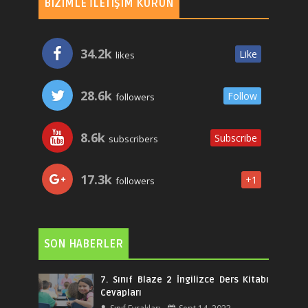
BIZIMLE İLETIŞIM KURUN
34.2k
Like
likes
28.6k
Follow
followers
8.6k
Subscribe
subscribers
17.3k
+1
followers
SON HABERLER
7. Sınıf Blaze 2 İngilizce Ders Kitabı
Cevapları