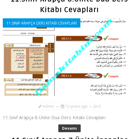
Kitabı Cevapları
11.SINIF ARAPÇA DERS KITABI CEVAPLARI
Admin
12 years ago
0
11.Sınıf Arapça 8.Ünite Dua Ders Kitabı Cevapları
Devamı