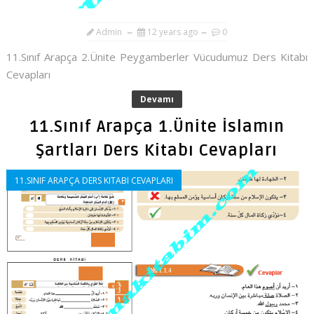
Admin
12 years ago
0
11.Sınıf Arapça 2.Ünite Peygamberler Vücudumuz Ders Kitabı
Cevapları
Devamı
11.Sınıf Arapça 1.Ünite İslamın
Şartları Ders Kitabı Cevapları
11.SINIF ARAPÇA DERS KITABI CEVAPLARI