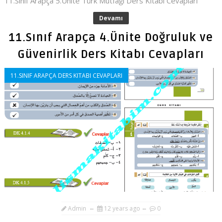
11.Sınıf Arapça 5.Ünite Türk Mutfağı Ders Kitabı Cevapları
Devamı
11.Sınıf Arapça 4.Ünite Doğruluk ve
Güvenirlik Ders Kitabı Cevapları
11.SINIF ARAPÇA DERS KITABI CEVAPLARI
Admin
12 years ago
0