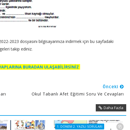
 2022-2023 dosyasını bilgisayarınıza indirmek için bu sayfadaki
eleri takip ediniz.
EVAPLARINA BURADAN ULAŞABİLİRSİNİZ
Önceki
arı
Okul Tabanlı Afet Eğitimi Soru Ve Cevapları
Daha Fazla
1. DÖNEM 2. YAZILI SORULARI