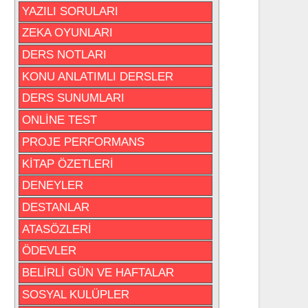
YAZILI SORULARI
ZEKA OYUNLARI
DERS NOTLARI
KONU ANLATIMLI DERSLER
DERS SUNUMLARI
ONLİNE TEST
PROJE PERFORMANS
KİTAP ÖZETLERİ
DENEYLER
DESTANLAR
ATASÖZLERİ
ÖDEVLER
BELİRLİ GÜN VE HAFTALAR
SOSYAL KULÜPLER