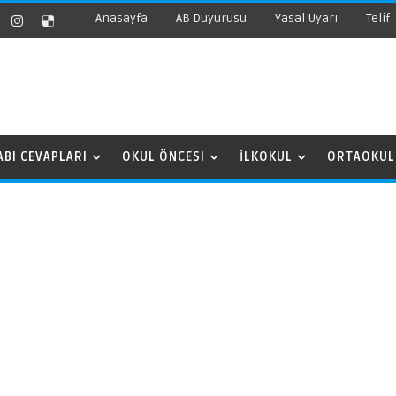
Anasayfa
AB Duyurusu
Yasal Uyarı
Telif
ABI CEVAPLARI
OKUL ÖNCESI
İLKOKUL
ORTAOKUL