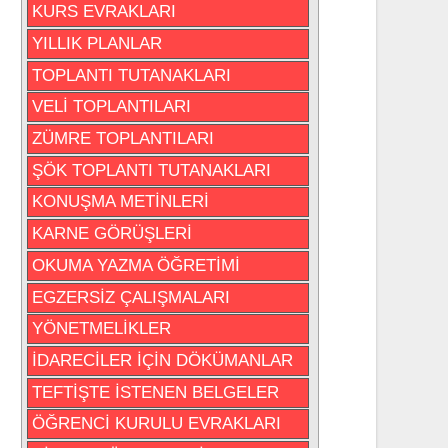
KURS EVRAKLARI
YILLIK PLANLAR
TOPLANTI TUTANAKLARI
VELİ TOPLANTILARI
ZÜMRE TOPLANTILARI
ŞÖK TOPLANTI TUTANAKLARI
KONUŞMA METİNLERİ
KARNE GÖRÜŞLERİ
OKUMA YAZMA ÖĞRETİMİ
EGZERSİZ ÇALIŞMALARI
YÖNETMELİKLER
İDARECİLER İÇİN DÖKÜMANLAR
TEFTİŞTE İSTENEN BELGELER
ÖĞRENCİ KURULU EVRAKLARI