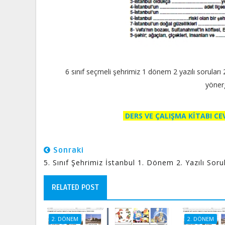
6 sınıf seçmeli şehrimiz 1 dönem 2 yazılı soruları
yönerg
DERS VE ÇALIŞMA KİTABI C
Sonraki
5. Sınıf Şehrimiz İstanbul 1. Dönem 2. Yazılı Sorul
RELATED POST
2. DÖNEM
2. DÖNEM