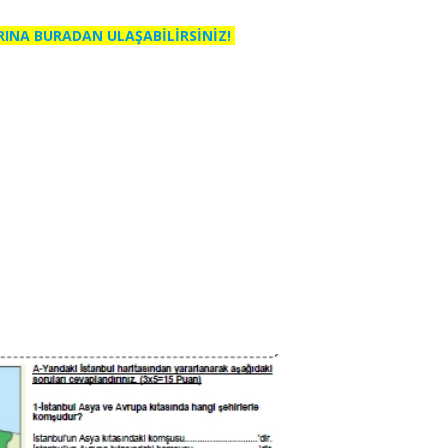
RINA BURADAN ULAŞABİLİRSİNİZ!