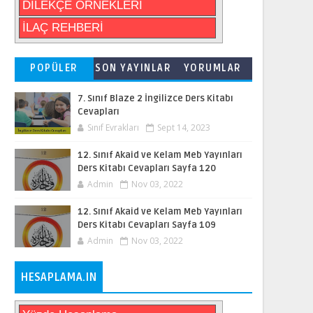
DİLEKÇE ÖRNEKLERİ
İLAÇ REHBERİ
POPÜLER
SON YAYINLAR
YORUMLAR
7. Sınıf Blaze 2 İngilizce Ders Kitabı
Cevapları
Sınıf Evrakları
Sept 14, 2023
12. Sınıf Akaid ve Kelam Meb Yayınları
Ders Kitabı Cevapları Sayfa 120
Admin
Nov 03, 2022
12. Sınıf Akaid ve Kelam Meb Yayınları
Ders Kitabı Cevapları Sayfa 109
Admin
Nov 03, 2022
HESAPLAMA.IN