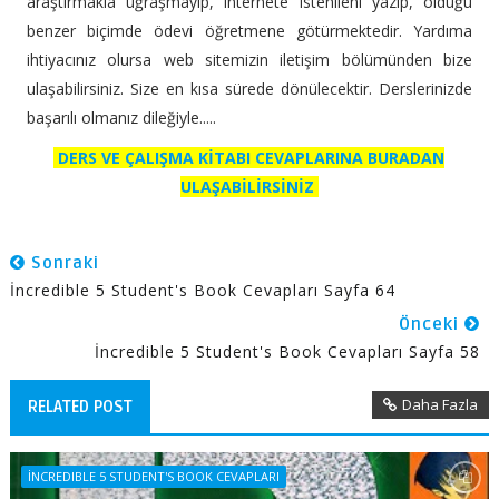
araştırmakla uğraşmayıp, internete istenileni yazıp, olduğu
benzer biçimde ödevi öğretmene götürmektedir. Yardıma
ihtiyacınız olursa web sitemizin iletişim bölümünden bize
ulaşabilirsiniz. Size en kısa sürede dönülecektir. Derslerinizde
başarılı olmanız dileğiyle.....
DERS VE ÇALIŞMA KİTABI CEVAPLARINA BURADAN
ULAŞABİLİRSİNİZ
Sonraki
İncredible 5 Student's Book Cevapları Sayfa 64
Önceki
İncredible 5 Student's Book Cevapları Sayfa 58
Daha Fazla
RELATED POST
İNCREDIBLE 5 STUDENT'S BOOK CEVAPLARI