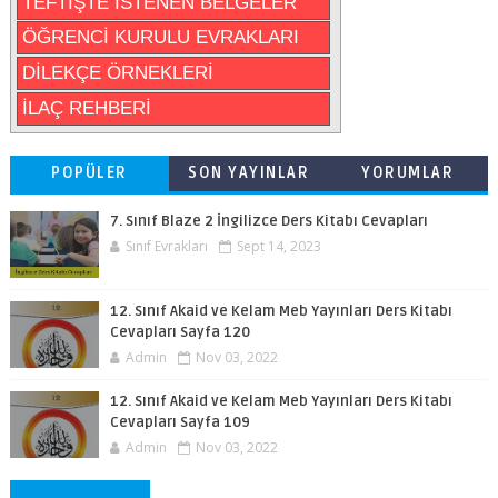
TEFTİŞTE İSTENEN BELGELER
ÖĞRENCİ KURULU EVRAKLARI
DİLEKÇE ÖRNEKLERİ
İLAÇ REHBERİ
POPÜLER
SON YAYINLAR
YORUMLAR
7. Sınıf Blaze 2 İngilizce Ders Kitabı Cevapları
Sınıf Evrakları
Sept 14, 2023
12. Sınıf Akaid ve Kelam Meb Yayınları Ders Kitabı
Cevapları Sayfa 120
Admin
Nov 03, 2022
12. Sınıf Akaid ve Kelam Meb Yayınları Ders Kitabı
Cevapları Sayfa 109
Admin
Nov 03, 2022