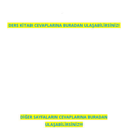
DERS KİTABI CEVAPLARINA BURADAN ULAŞABİLİRSİNİZ!
DİĞER SAYFALARIN CEVAPLARINA BURADAN
ULAŞABİLİRSİNİZ!!!