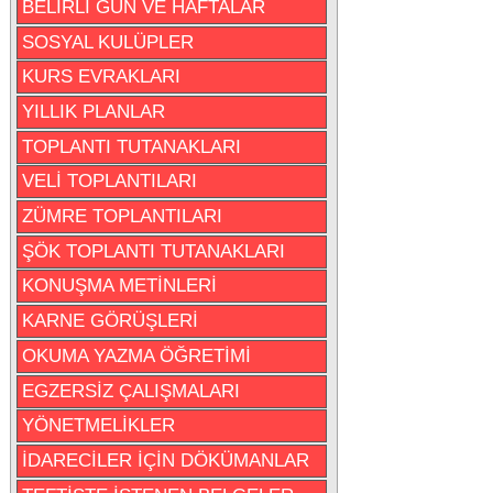
BELİRLİ GÜN VE HAFTALAR
SOSYAL KULÜPLER
KURS EVRAKLARI
YILLIK PLANLAR
TOPLANTI TUTANAKLARI
VELİ TOPLANTILARI
ZÜMRE TOPLANTILARI
ŞÖK TOPLANTI TUTANAKLARI
KONUŞMA METİNLERİ
KARNE GÖRÜŞLERİ
OKUMA YAZMA ÖĞRETİMİ
EGZERSİZ ÇALIŞMALARI
YÖNETMELİKLER
İDARECİLER İÇİN DÖKÜMANLAR