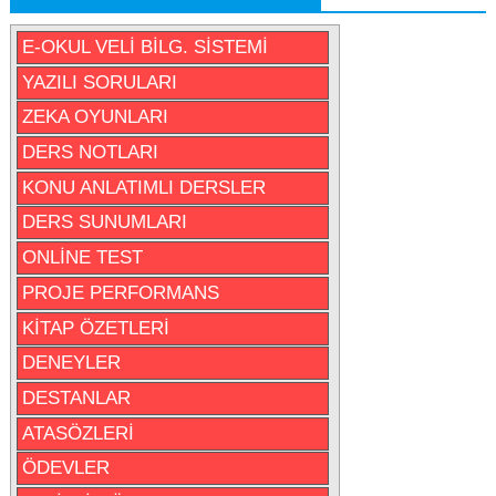
E-OKUL VELİ BİLG. SİSTEMİ
YAZILI SORULARI
ZEKA OYUNLARI
DERS NOTLARI
KONU ANLATIMLI DERSLER
DERS SUNUMLARI
ONLİNE TEST
PROJE PERFORMANS
KİTAP ÖZETLERİ
DENEYLER
DESTANLAR
ATASÖZLERİ
ÖDEVLER