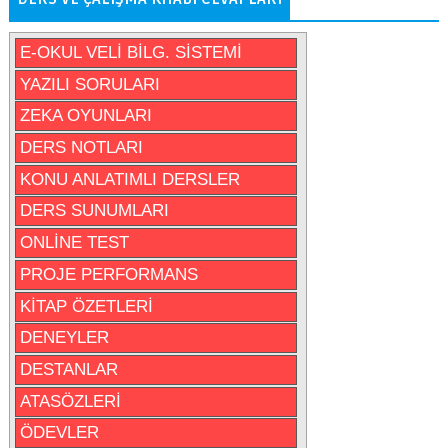
E-OKUL VELİ BİLG. SİSTEMİ
YAZILI SORULARI
ZEKA OYUNLARI
DERS NOTLARI
KONU ANLATIMLI DERSLER
DERS SUNUMLARI
ONLİNE TEST
PROJE PERFORMANS
KİTAP ÖZETLERİ
DENEYLER
DESTANLAR
ATASÖZLERİ
ÖDEVLER