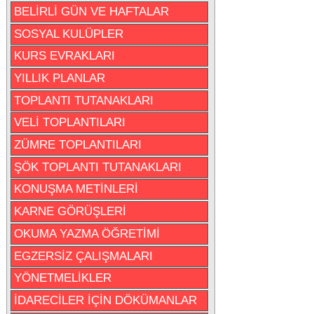
BELİRLİ GÜN VE HAFTALAR
SOSYAL KULÜPLER
KURS EVRAKLARI
YILLIK PLANLAR
TOPLANTI TUTANAKLARI
VELİ TOPLANTILARI
ZÜMRE TOPLANTILARI
ŞÖK TOPLANTI TUTANAKLARI
KONUŞMA METİNLERİ
KARNE GÖRÜŞLERİ
OKUMA YAZMA ÖĞRETİMİ
EGZERSİZ ÇALIŞMALARI
YÖNETMELİKLER
İDARECİLER İÇİN DÖKÜMANLAR