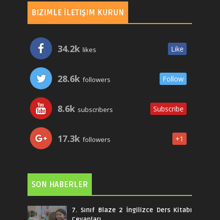
BIZIMLE İLETIŞIM KURUN
34.2k
Like
likes
28.6k
Follow
followers
8.6k
Subscribe
subscribers
17.3k
+1
followers
SON HABERLER
7. Sınıf Blaze 2 İngilizce Ders Kitabı
Cevapları