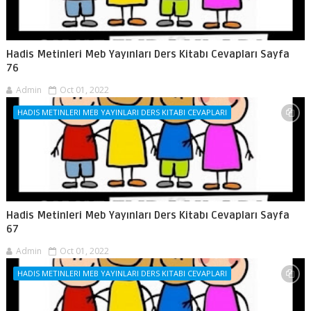
Hadis Metinleri Meb Yayınları Ders Kitabı Cevapları Sayfa
76
Admin
Oct 01, 2022
HADIS METINLERI MEB YAYINLARI DERS KITABI CEVAPLARI
Hadis Metinleri Meb Yayınları Ders Kitabı Cevapları Sayfa
67
Admin
Oct 01, 2022
HADIS METINLERI MEB YAYINLARI DERS KITABI CEVAPLARI