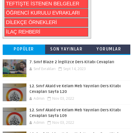
TEFTİŞTE İSTENEN BELGELER
ÖĞRENCİ KURULU EVRAKLARI
DİLEKÇE ÖRNEKLERİ
İLAÇ REHBERİ
POPÜLER
SON YAYINLAR
YORUMLAR
7. Sınıf Blaze 2 İngilizce Ders Kitabı Cevapları
Sınıf Evrakları
Sept 14, 2023
12. Sınıf Akaid ve Kelam Meb Yayınları Ders Kitabı
Cevapları Sayfa 120
Admin
Nov 03, 2022
12. Sınıf Akaid ve Kelam Meb Yayınları Ders Kitabı
Cevapları Sayfa 109
Admin
Nov 03, 2022