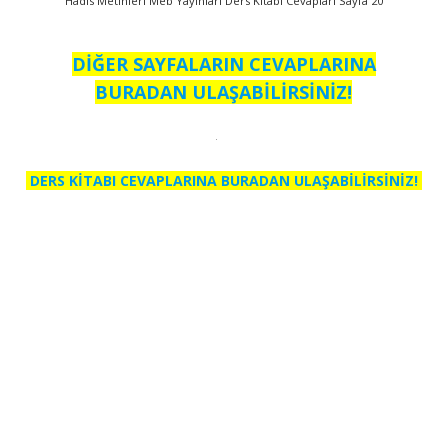
Hadis Metinleri Meb Yayınları Ders Kitabı Cevapları Sayfa 20
DİĞER SAYFALARIN CEVAPLARINA
BURADAN ULAŞABİLİRSİNİZ!
DERS KİTABI CEVAPLARINA BURADAN ULAŞABİLİRSİNİZ!