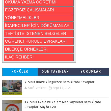
OKUMA YAZMA ÖĞRETİMİ
EGZERSİZ ÇALIŞMALARI
YÖNETMELİKLER
İDARECİLER İÇİN DÖKÜMANLAR
TEFTİŞTE İSTENEN BELGELER
ÖĞRENCİ KURULU EVRAKLARI
DİLEKÇE ÖRNEKLERİ
İLAÇ REHBERİ
POPÜLER
SON YAYINLAR
YORUMLAR
7. Sınıf Blaze 2 İngilizce Ders Kitabı Cevapları
Sınıf Evrakları
Sept 14, 2023
12. Sınıf Akaid ve Kelam Meb Yayınları Ders Kitabı
Cevapları Sayfa 120