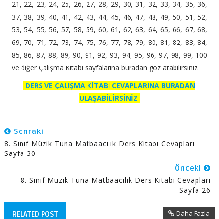
21, 22, 23, 24, 25, 26, 27, 28, 29, 30, 31, 32, 33, 34, 35, 36,
37, 38, 39, 40, 41, 42, 43, 44, 45, 46, 47, 48, 49, 50, 51, 52,
53, 54, 55, 56, 57, 58, 59, 60, 61, 62, 63, 64, 65, 66, 67, 68,
69, 70, 71, 72, 73, 74, 75, 76, 77, 78, 79, 80, 81, 82, 83, 84,
85, 86, 87, 88, 89, 90, 91, 92, 93, 94, 95, 96, 97, 98, 99, 100
ve diğer Çalışma Kitabı sayfalarına buradan göz atabilirsiniz.
DERS VE ÇALIŞMA KİTABI CEVAPLARINA BURADAN
ULAŞABİLİRSİNİZ
Sonraki
8. Sınıf Müzik Tuna Matbaacılık Ders Kitabı Cevapları
Sayfa 30
Önceki
8. Sınıf Müzik Tuna Matbaacılık Ders Kitabı Cevapları
Sayfa 26
Daha Fazla
RELATED POST