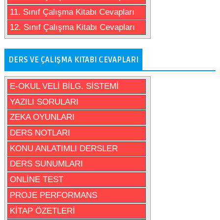
11. Sınıf Çalışma Kitabı Cevapları
12. Sınıf Çalışma Kitabı Cevapları
DERS VE ÇALIŞMA KITABI CEVAPLARI
E-OKUL VELİ BİLG. SİSTEMİ
YAZILI SORULARI
ZEKA OYUNLARI
DERS NOTLARI
KONU ANLATIMLI DERSLER
DERS SUNUMLARI
ONLİNE TEST
PROJE PERFORMANS
KİTAP ÖZETLERİ