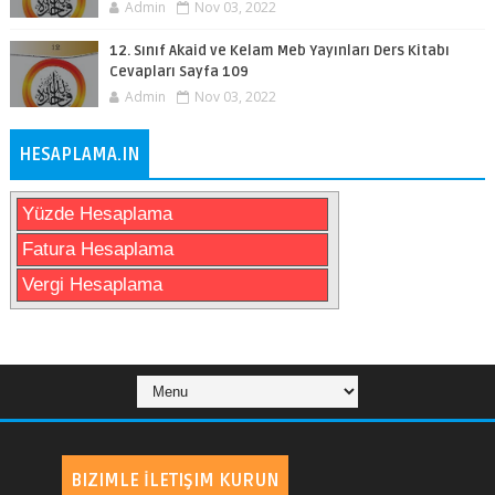
Admin
Nov 03, 2022
12. Sınıf Akaid ve Kelam Meb Yayınları Ders Kitabı
Cevapları Sayfa 109
Admin
Nov 03, 2022
HESAPLAMA.IN
Yüzde Hesaplama
Fatura Hesaplama
Vergi Hesaplama
BIZIMLE İLETIŞIM KURUN