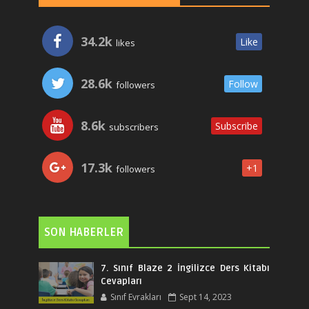
34.2k
Like
likes
28.6k
Follow
followers
8.6k
Subscribe
subscribers
17.3k
+1
followers
SON HABERLER
7. Sınıf Blaze 2 İngilizce Ders Kitabı
Cevapları
Sınıf Evrakları
Sept 14, 2023