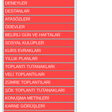
DENEYLER
DESTANLAR
ATASÖZLERİ
ÖDEVLER
BELİRLİ GÜN VE HAFTALAR
SOSYAL KULÜPLER
KURS EVRAKLARI
YILLIK PLANLAR
TOPLANTI TUTANAKLARI
VELİ TOPLANTILARI
ZÜMRE TOPLANTILARI
ŞÖK TOPLANTI TUTANAKLARI
KONUŞMA METİNLERİ
KARNE GÖRÜŞLERİ