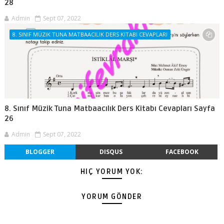
28
Admin
Sept 07, 2022
8. SINIF MÜZIK TUNA MATBAACILIK DERS KITABI CEVAPLARI
8. Sınıf Müzik Tuna Matbaacılık Ders Kitabı Cevapları Sayfa
26
Admin
Sept 07, 2022
BLOGGER
DISQUS
FACEBOOK
HIÇ YORUM YOK:
YORUM GÖNDER