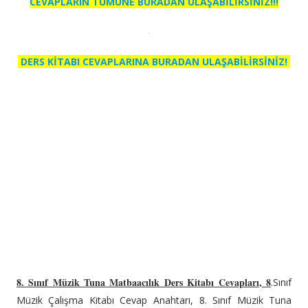
CEVAPLARIN TÜMÜNE BURADAN ULAŞABİLİRSİNİZ!!!
DERS KİTABI CEVAPLARINA BURADAN ULAŞABİLİRSİNİZ!
8. Sınıf Müzik Tuna Matbaacılık Ders Kitabı Cevapları
, 8
.Sınıf
Müzik Çalışma Kitabı Cevap Anahtarı, 8. Sınıf Müzik Tuna