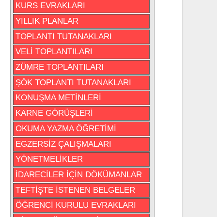
KURS EVRAKLARI
YILLIK PLANLAR
TOPLANTI TUTANAKLARI
VELİ TOPLANTILARI
ZÜMRE TOPLANTILARI
ŞÖK TOPLANTI TUTANAKLARI
KONUŞMA METİNLERİ
KARNE GÖRÜŞLERİ
OKUMA YAZMA ÖĞRETİMİ
EGZERSİZ ÇALIŞMALARI
YÖNETMELİKLER
İDARECİLER İÇİN DÖKÜMANLAR
TEFTİŞTE İSTENEN BELGELER
ÖĞRENCİ KURULU EVRAKLARI