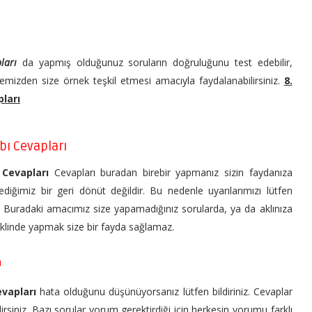
ları
da yapmış olduğunuz soruların doğruluğunu test edebilir,
emizden size örnek teşkil etmesi amacıyla faydalanabilirsiniz.
8.
pları
bı Cevapları
 Cevapları
Cevapları buradan birebir yapmanız sizin faydanıza
ediğimiz bir geri dönüt değildir. Bu nedenle uyarılarımızı lütfen
n. Buradaki amacımız size yapamadığınız sorularda, ya da aklınıza
şeklinde yapmak size bir fayda sağlamaz.
ı
evapları
hata olduğunu düşünüyorsanız lütfen bildiriniz. Cevaplar
irsiniz. Bazı sorular yorum gerektirdiği için herkesin yorumu farklı