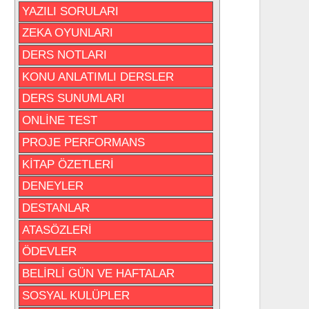
YAZILI SORULARI
ZEKA OYUNLARI
DERS NOTLARI
KONU ANLATIMLI DERSLER
DERS SUNUMLARI
ONLİNE TEST
PROJE PERFORMANS
KİTAP ÖZETLERİ
DENEYLER
DESTANLAR
ATASÖZLERİ
ÖDEVLER
BELİRLİ GÜN VE HAFTALAR
SOSYAL KULÜPLER