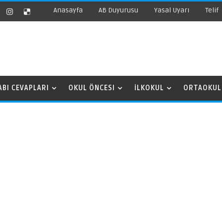
Anasayfa
AB Duyurusu
Yasal Uyarı
Telif
ABI CEVAPLARI
OKUL ÖNCESI
İLKOKUL
ORTAOKUL