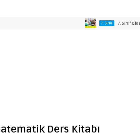
7. Sınıf Blaze 2 İng
7. SINIF
 Matematik Ders Kitabı