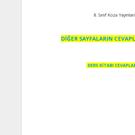
8. Sınıf Koza Yayınla
DİĞER SAYFALARIN CEVAPL
DERS KİTABI CEVAPLA