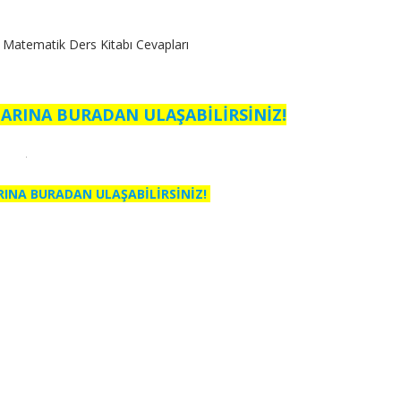
rı Matematik Ders Kitabı Cevapları
ARINA BURADAN ULAŞABİLİRSİNİZ!
RINA BURADAN ULAŞABİLİRSİNİZ!