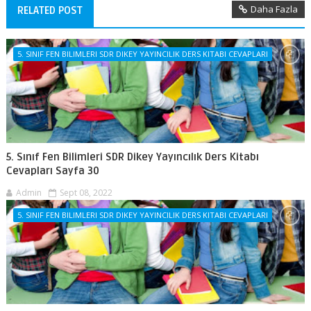
Daha Fazla
RELATED POST
5. SINIF FEN BILIMLERI SDR DIKEY YAYINCILIK DERS KITABI CEVAPLARI
5. Sınıf Fen Bilimleri SDR Dikey Yayıncılık Ders Kitabı
Cevapları Sayfa 30
Admin
Sept 08, 2022
5. SINIF FEN BILIMLERI SDR DIKEY YAYINCILIK DERS KITABI CEVAPLARI