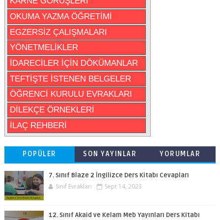
KARNE GÖRÜŞLERİ
OKUMA YAZMA ÖĞRETİMİ
EGZERSİZ ÇALIŞMALARI
YÖNETMELİKLER
İDARECİLER İÇİN DÖKÜMANLAR
TEFTİŞTE İSTENEN BELGELER
ÖĞRENCİ KURULU EVRAKLARI
DİLEKÇE ÖRNEKLERİ
İLAÇ REHBERİ
POPÜLER
SON YAYINLAR
YORUMLAR
7. Sınıf Blaze 2 İngilizce Ders Kitabı Cevapları
Sınıf Evrakları
Sept 14, 2023
12. Sınıf Akaid ve Kelam Meb Yayınları Ders Kitabı