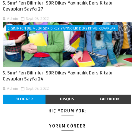
5. Sınıf Fen Bilimleri SDR Dikey Yayıncılık Ders Kitabı
Cevapları Sayfa 27
Admin
Sept 08, 2022
5. SINIF FEN BILIMLERI SDR DIKEY YAYINCILIK DERS KITABI CEVAPLARI
5. Sınıf Fen Bilimleri SDR Dikey Yayıncılık Ders Kitabı
Cevapları Sayfa 24
Admin
Sept 08, 2022
BLOGGER
DISQUS
FACEBOOK
HIÇ YORUM YOK:
YORUM GÖNDER