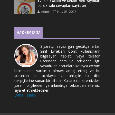
12. Sınıf Akaid ve Kelam Meb Yayınları
Ders Kitabı Cevapları Sayfa 86
Admin
Nov 03, 2022
HAKKIMIZDA
Ziyaretçi sayısı gün geçtikçe artan
Sınıf Evrakları Com; kullanıcıların
bilgisayar, tablet, veya telefon
üzerinden ders ve ödevlerle ilgili
yaşadıkları sorunlara kolayca çözüm
bulmalarına yardımcı olmayı amaç etmiş ve bu
sorunları en açıklayıcı ve anlaşılır bir dille
takipçilerine sunan bir sitedir. Kullanıcılar sitemizdeki
yararlı bilgilerden yararlandıkça tekrardan sitemizi
ziyaret etmektedirler.
Daha Fazlası →