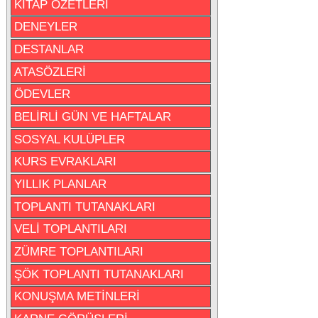
KİTAP ÖZETLERİ
DENEYLER
DESTANLAR
ATASÖZLERİ
ÖDEVLER
BELİRLİ GÜN VE HAFTALAR
SOSYAL KULÜPLER
KURS EVRAKLARI
YILLIK PLANLAR
TOPLANTI TUTANAKLARI
VELİ TOPLANTILARI
ZÜMRE TOPLANTILARI
ŞÖK TOPLANTI TUTANAKLARI
KONUŞMA METİNLERİ