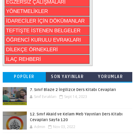
EGZERSİZ ÇALIŞMALARI
YÖNETMELİKLER
İDARECİLER İÇİN DÖKÜMANLAR
TEFTİŞTE İSTENEN BELGELER
ÖĞRENCİ KURULU EVRAKLARI
DİLEKÇE ÖRNEKLERİ
İLAÇ REHBERİ
POPÜLER
SON YAYINLAR
YORUMLAR
7. Sınıf Blaze 2 İngilizce Ders Kitabı Cevapları
Sınıf Evrakları
Sept 14, 2023
12. Sınıf Akaid ve Kelam Meb Yayınları Ders Kitabı
Cevapları Sayfa 120
Admin
Nov 03, 2022