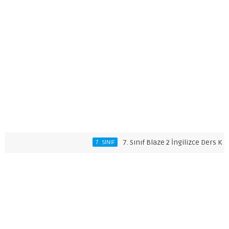
7. Sınıf Blaze 2 İngilizce Ders Kitabı C
7. SINIF