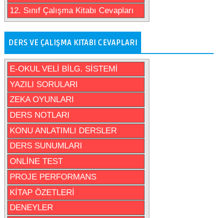
12. Sınıf Çalışma Kitabı Cevapları
DERS VE ÇALIŞMA KITABI CEVAPLARI
E-OKUL VELİ BİLG. SİSTEMİ
YAZILI SORULARI
ZEKA OYUNLARI
DERS NOTLARI
KONU ANLATIMLI DERSLER
DERS SUNUMLARI
ONLİNE TEST
PROJE PERFORMANS
KİTAP ÖZETLERİ
DENEYLER