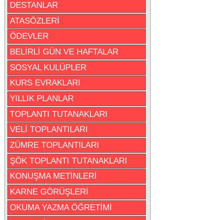
DESTANLAR
ATASÖZLERİ
ÖDEVLER
BELİRLİ GÜN VE HAFTALAR
SOSYAL KULÜPLER
KURS EVRAKLARI
YILLIK PLANLAR
TOPLANTI TUTANAKLARI
VELİ TOPLANTILARI
ZÜMRE TOPLANTILARI
ŞÖK TOPLANTI TUTANAKLARI
KONUŞMA METİNLERİ
KARNE GÖRÜŞLERİ
OKUMA YAZMA ÖĞRETİMİ