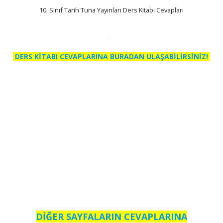
10. Sınıf Tarih Tuna Yayınları Ders Kitabı Cevapları
DERS KİTABI CEVAPLARINA BURADAN ULAŞABİLİRSİNİZ!
DİĞER SAYFALARIN CEVAPLARINA