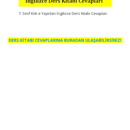
7. Sınıf Kök e Yayınları İngilizce Ders Kitabı Cevapları
DERS KİTABI CEVAPLARINA BURADAN ULAŞABİLİRSİNİZ!