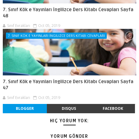
7. Sınıf Kök e Yayınları İngilizce Ders Kitabı Cevapları Sayfa
48
Sınıf Evrakları
Oct 05, 2019
7. SINIF KÖK E YAYINLARI İNGILIZCE DERS KITABI CEVAPLARI
7. Sınıf Kök e Yayınları İngilizce Ders Kitabı Cevapları Sayfa
47
Sınıf Evrakları
Oct 05, 2019
BLOGGER
DISQUS
FACEBOOK
HIÇ YORUM YOK:
YORUM GÖNDER