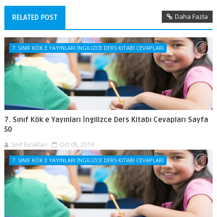
Daha Fazla
RELATED POST
7. SINIF KÖK E YAYINLARI İNGILIZCE DERS KITABI CEVAPLARI
7. Sınıf Kök e Yayınları İngilizce Ders Kitabı Cevapları Sayfa
50
Sınıf Evrakları
Oct 05, 2019
7. SINIF KÖK E YAYINLARI İNGILIZCE DERS KITABI CEVAPLARI