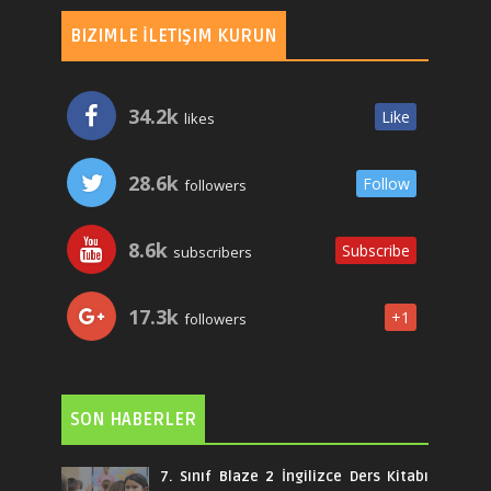
BIZIMLE İLETIŞIM KURUN
34.2k
Like
likes
28.6k
Follow
followers
8.6k
Subscribe
subscribers
17.3k
+1
followers
SON HABERLER
7. Sınıf Blaze 2 İngilizce Ders Kitabı