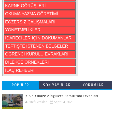
KARNE GÖRÜŞLERİ
OKUMA YAZMA ÖĞRETİMİ
EGZERSİZ ÇALIŞMALARI
YÖNETMELİKLER
İDARECİLER İÇİN DÖKÜMANLAR
TEFTİŞTE İSTENEN BELGELER
ÖĞRENCİ KURULU EVRAKLARI
DİLEKÇE ÖRNEKLERİ
İLAÇ REHBERİ
POPÜLER
SON YAYINLAR
YORUMLAR
7. Sınıf Blaze 2 İngilizce Ders Kitabı Cevapları
Sınıf Evrakları
Sept 14, 2023