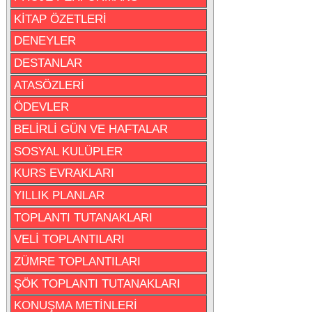
KİTAP ÖZETLERİ
DENEYLER
DESTANLAR
ATASÖZLERİ
ÖDEVLER
BELİRLİ GÜN VE HAFTALAR
SOSYAL KULÜPLER
KURS EVRAKLARI
YILLIK PLANLAR
TOPLANTI TUTANAKLARI
VELİ TOPLANTILARI
ZÜMRE TOPLANTILARI
ŞÖK TOPLANTI TUTANAKLARI
KONUŞMA METİNLERİ