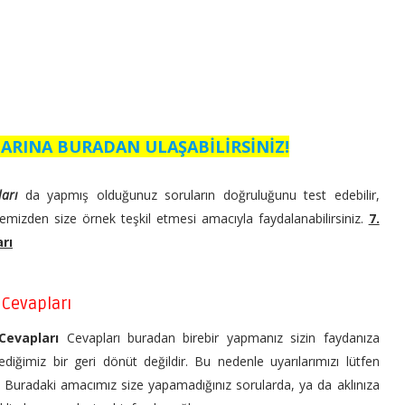
ARINA BURADAN ULAŞABİLİRSİNİZ!
pları
da yapmış olduğunuz soruların doğruluğunu test edebilir,
emizden size örnek teşkil etmesi amacıyla faydalanabilirsiniz.
7.
arı
ı Cevapları
 Cevapları
Cevapları buradan birebir yapmanız sizin faydanıza
ediğimiz bir geri dönüt değildir. Bu nedenle uyarılarımızı lütfen
n. Buradaki amacımız size yapamadığınız sorularda, ya da aklınıza