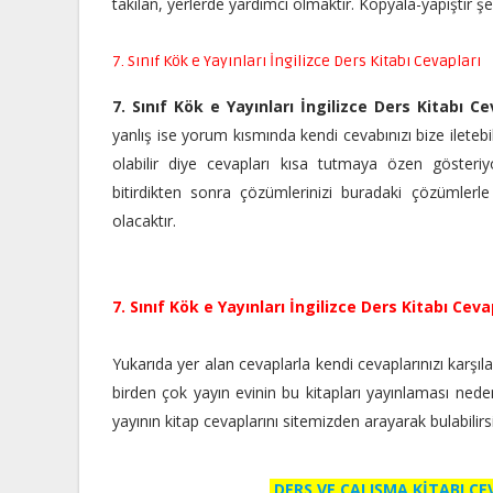
takılan, yerlerde yardımcı olmaktır. Kopyala-yapıştır 
7. Sınıf Kök e Yayınları İngilizce Ders Kitabı Cevapları
7. Sınıf Kök e Yayınları İngilizce Ders Kitabı Ce
yanlış ise yorum kısmında kendi cevabınızı bize iletebil
olabilir diye cevapları kısa tutmaya özen gösteriyo
bitirdikten sonra çözümlerinizi buradaki çözümlerle
olacaktır.
7. Sınıf Kök e Yayınları İngilizce Ders Kitabı Ceva
Yukarıda yer alan cevaplarla kendi cevaplarınızı karşılaşt
birden çok yayın evinin bu kitapları yayınlaması nedeniyle
yayının kitap cevaplarını sitemizden arayarak bulabilir
DERS VE ÇALIŞMA KİTABI C