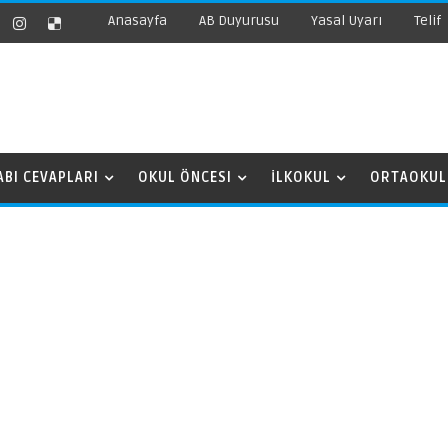
Anasayfa
AB Duyurusu
Yasal Uyarı
Telif
ABI CEVAPLARI
OKUL ÖNCESI
İLKOKUL
ORTAOKUL