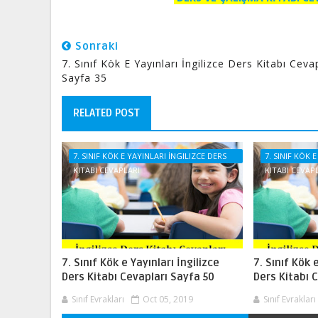
Sonraki
7. Sınıf Kök E Yayınları İngilizce Ders Kitabı Ceva
Sayfa 35
RELATED POST
7. SINIF KÖK E YAYINLARI İNGILIZCE DERS
7. SINIF KÖK 
KITABI CEVAPLARI
KITABI CEVAP
7. Sınıf Kök e Yayınları İngilizce
7. Sınıf Kök 
Ders Kitabı Cevapları Sayfa 50
Ders Kitabı 
Sınıf Evrakları
Oct 05, 2019
Sınıf Evrakları