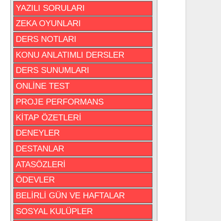
YAZILI SORULARI
ZEKA OYUNLARI
DERS NOTLARI
KONU ANLATIMLI DERSLER
DERS SUNUMLARI
ONLİNE TEST
PROJE PERFORMANS
KİTAP ÖZETLERİ
DENEYLER
DESTANLAR
ATASÖZLERİ
ÖDEVLER
BELİRLİ GÜN VE HAFTALAR
SOSYAL KULÜPLER