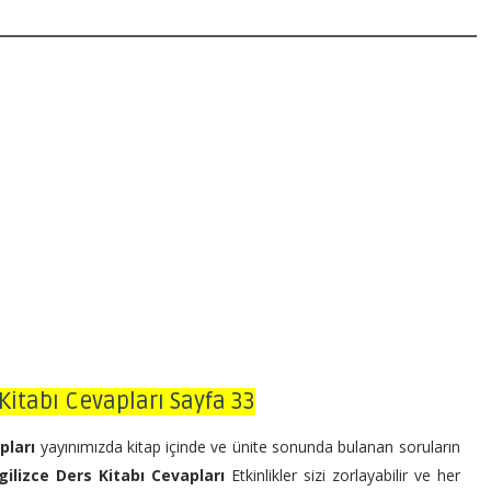
s Kitabı Cevapları Sayfa 33
apları
yayınımızda kitap içinde ve ünite sonunda bulanan soruların
ngilizce Ders Kitabı Cevapları
Etkinlikler sizi zorlayabilir ve her