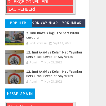
DİLEKÇE ÖRNEKLERİ
İLAÇ REHBERİ
POPÜLER
SON YAYINLAR
YORUMLAR
7. Sınıf Blaze 2 İngilizce Ders Kitabı
Cevapları
Sınıf Evrakları
Sept 14, 2023
12. Sınıf Akaid ve Kelam Meb Yayınları
Ders Kitabı Cevapları Sayfa 120
Admin
Nov 03, 2022
12. Sınıf Akaid ve Kelam Meb Yayınları
Ders Kitabı Cevapları Sayfa 109
Admin
Nov 03, 2022
HESAPLAMA.IN