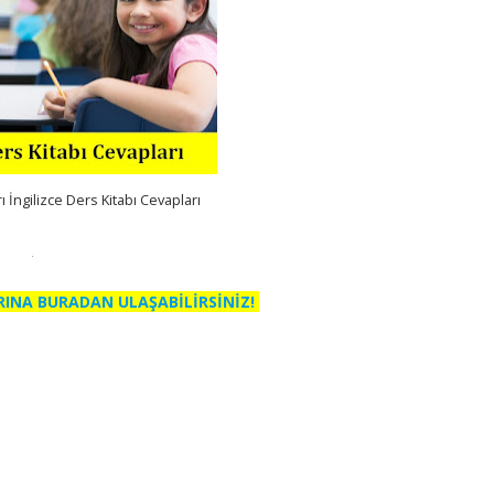
rı İngilizce Ders Kitabı Cevapları
RINA BURADAN ULAŞABİLİRSİNİZ!