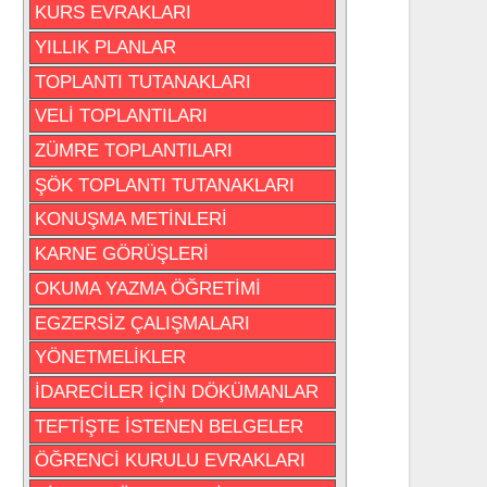
KURS EVRAKLARI
YILLIK PLANLAR
TOPLANTI TUTANAKLARI
VELİ TOPLANTILARI
ZÜMRE TOPLANTILARI
ŞÖK TOPLANTI TUTANAKLARI
KONUŞMA METİNLERİ
KARNE GÖRÜŞLERİ
OKUMA YAZMA ÖĞRETİMİ
EGZERSİZ ÇALIŞMALARI
YÖNETMELİKLER
İDARECİLER İÇİN DÖKÜMANLAR
TEFTİŞTE İSTENEN BELGELER
ÖĞRENCİ KURULU EVRAKLARI