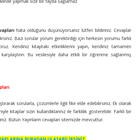
şeklinde yapmak size bir fayda sağlamaz
vapları
hata olduğunu düşünüyorsanız lütfen bildiriniz. Cevaplar
irsiniz. Bazı sorular yorum gerektirdiği için herkesin yorumu farklı
ruz. Kendiniz kitaptaki etkinliklerini yapın, kendiniz tamamen
 karşılaştırın. Bu vesilesiyle daha etkili bir öğrenme sağlanmış
pları
ırarak sorularla, çözümlerle ilgili fikir elde edebilirsiniz. Ek olarak
 kitaplar sizin kullandıklarınız ile farklılık gösterebilir. Farklı bir
siniz. Bütün Yayınların cevapları sitemizde mevcuttur.
EVAPLARINA BURADAN ULAŞABİLİRSİNİZ