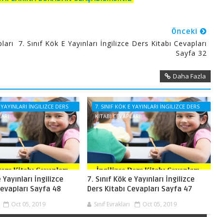
Önceki
pları
7. Sınıf Kök E Yayınları İngilizce Ders Kitabı Cevapları
Sayfa 32
Daha Fazla
E YAYINLARI İNGILIZCE DERS
7. SINIF KÖK E YAYINLARI İNGILIZCE DERS
LARI
KITABI CEVAPLARI
e Yayınları İngilizce
7. Sınıf Kök e Yayınları İngilizce
Cevapları Sayfa 48
Ders Kitabı Cevapları Sayfa 47
Oct 05, 2019
Sınıf Evrakları
Oct 05, 2019