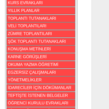
KURS EVRAKLARI
YILLIK PLANLAR
TOPLANTI TUTANAKLARI
VELİ TOPLANTILARI
ZÜMRE TOPLANTILARI
ŞÖK TOPLANTI TUTANAKLARI
KONUŞMA METİNLERİ
KARNE GÖRÜŞLERİ
OKUMA YAZMA ÖĞRETİMİ
EGZERSİZ ÇALIŞMALARI
YÖNETMELİKLER
İDARECİLER İÇİN DÖKÜMANLAR
TEFTİŞTE İSTENEN BELGELER
ÖĞRENCİ KURULU EVRAKLARI