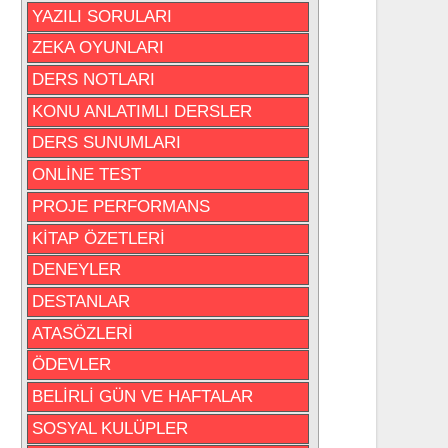
YAZILI SORULARI
ZEKA OYUNLARI
DERS NOTLARI
KONU ANLATIMLI DERSLER
DERS SUNUMLARI
ONLİNE TEST
PROJE PERFORMANS
KİTAP ÖZETLERİ
DENEYLER
DESTANLAR
ATASÖZLERİ
ÖDEVLER
BELİRLİ GÜN VE HAFTALAR
SOSYAL KULÜPLER