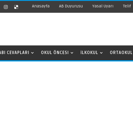
Anasayfa
AB Duyurusu
Yasal Uyarı
Telif
ABI CEVAPLARI
OKUL ÖNCESI
İLKOKUL
ORTAOKUL