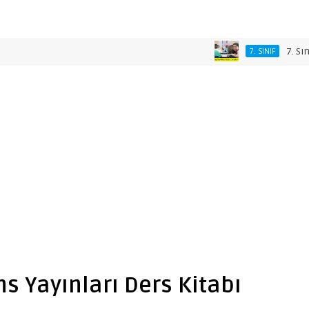
7. Sınıf Bla
7. SINIF
ans Yayınları Ders Kitabı