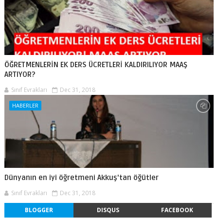
ÖĞRETMENLERİN EK DERS ÜCRETLERİ KALDIRILIYOR MAAŞ
ARTIYOR?
Sınıf Evrakları
Dec 31, 2018
HABERLER
Dünyanın en iyi öğretmeni Akkuş'tan öğütler
Sınıf Evrakları
Dec 31, 2018
BLOGGER
DISQUS
FACEBOOK