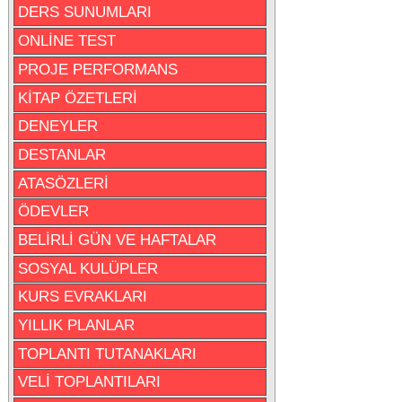
DERS SUNUMLARI
ONLİNE TEST
PROJE PERFORMANS
KİTAP ÖZETLERİ
DENEYLER
DESTANLAR
ATASÖZLERİ
ÖDEVLER
BELİRLİ GÜN VE HAFTALAR
SOSYAL KULÜPLER
KURS EVRAKLARI
YILLIK PLANLAR
TOPLANTI TUTANAKLARI
VELİ TOPLANTILARI