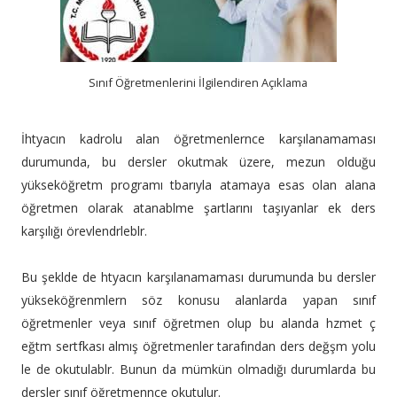
Sınıf Öğretmenlerini İlgilendiren Açıklama
İhtyacın kadrolu alan öğretmenlernce karşılanamaması
durumunda, bu dersler okutmak üzere, mezun olduğu
yükseköğretm programı tbarıyla atamaya esas olan alana
öğretmen olarak atanablme şartlarını taşıyanlar ek ders
karşılığı örevlendrleblr.
Bu şeklde de htyacın karşılanamaması durumunda bu dersler
yükseköğrenmlern söz konusu alanlarda yapan sınıf
öğretmenler veya sınıf öğretmen olup bu alanda hzmet ç
eğtm sertfkası almış öğretmenler tarafından ders değşm yolu
le de okutulablr. Bunun da mümkün olmadığı durumlarda bu
dersler sınıf öğretmennce okutulur.