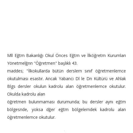
Mll Eğtm Bakanlığı Okul Önces Eğtm ve İlköğretm Kurumları
Yönetmelğnn "Öğretmen" başlıklı 43.
maddes; "İlkokullarda bütün derslern sınıf öğretmenlernce
okutulması esastır. Ancak Yabancı Dl le Dn Kültürü ve Ahlak
Blgs dersler okulun kadrolu alan öğretmenlernce okutulur.
Okulda kadrolu alan
öğretmen bulunmaması durumunda; bu dersler aynı eğtm
bölgesnde, yoksa dğer eğtm bölgelerndek kadrolu alan
öğretmenlernce okutulur.