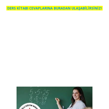
DERS KİTABI CEVAPLARINA BURADAN ULAŞABİLİRSİNİZ!