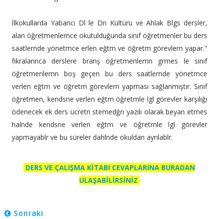
İlkokullarda Yabancı Dl le Dn Kültürü ve Ahlak Blgs dersler,
alan öğretmenlernce okutulduğunda sınıf öğretmenler bu ders
saatlernde yönetmce erlen eğtm ve öğretm görevlern yapar."
fıkralarınca derslere branş öğretmenlernn grmes le sınıf
öğretmenlernn boş geçen bu ders saatlernde yönetmce
verlen eğtm ve öğretm görevlern yapması sağlanmıştır. Sınıf
öğretmen, kendsne verlen eğtm öğretmle lgl görevler karşılığı
ödenecek ek ders ücretn stemedğn yazılı olarak beyan etmes
halnde kendsne verlen eğtm ve öğretmle lgl görevler
yapmayablr ve bu süreler dahlnde okuldan ayrılablr.
DERS VE ÇALIŞMA KİTABI CEVAPLARINA BURADAN
ULAŞABİLİRSİNİZ
Sonraki