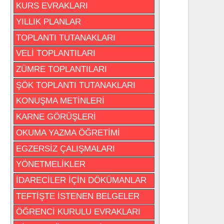
KURS EVRAKLARI
YILLIK PLANLAR
TOPLANTI TUTANAKLARI
VELİ TOPLANTILARI
ZÜMRE TOPLANTILARI
ŞÖK TOPLANTI TUTANAKLARI
KONUŞMA METİNLERİ
KARNE GÖRÜŞLERİ
OKUMA YAZMA ÖĞRETİMİ
EGZERSİZ ÇALIŞMALARI
YÖNETMELİKLER
İDARECİLER İÇİN DÖKÜMANLAR
TEFTİŞTE İSTENEN BELGELER
ÖĞRENCİ KURULU EVRAKLARI