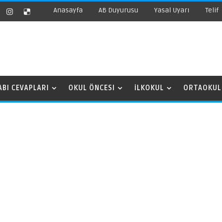
Anasayfa
AB Duyurusu
Yasal Uyarı
Telif
ABI CEVAPLARI
OKUL ÖNCESI
İLKOKUL
ORTAOKUL