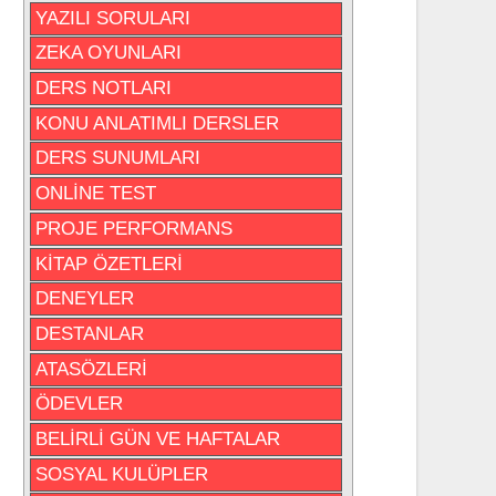
YAZILI SORULARI
ZEKA OYUNLARI
DERS NOTLARI
KONU ANLATIMLI DERSLER
DERS SUNUMLARI
ONLİNE TEST
PROJE PERFORMANS
KİTAP ÖZETLERİ
DENEYLER
DESTANLAR
ATASÖZLERİ
ÖDEVLER
BELİRLİ GÜN VE HAFTALAR
SOSYAL KULÜPLER