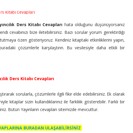
ers Kitabı Cevapları
ayıncılık Ders Kitabı Cevapları
hata olduğunu düşünüyorsanız
ndi cevabınızı bize iletebilirsiniz. Bazı sorular yorum gerektirdiği
 tutmaya özen gösteriyoruz. Kendiniz kitaptaki etkinliklerini yapın,
radaki çözümlerle karşılaştırın. Bu vesilesiyle daha etkili bir
cılık Ders Kitabı Cevapları
ırarak sorularla, çözümlerle ilgili fikir elde edebilirsiniz. Ek olarak
 kitaplar sizin kullandıklarınız ile farklılık gösterebilir. Farklı bir
siniz. Bütün Yayınların cevapları sitemizde mevcuttur.
EVAPLARINA BURADAN ULAŞABİLİRSİNİZ