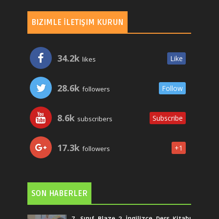
BIZIMLE İLETIŞIM KURUN
34.2k
Like
likes
28.6k
Follow
followers
8.6k
Subscribe
subscribers
17.3k
+1
followers
SON HABERLER