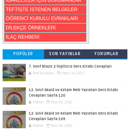
İDARECİLER İÇİN DÖKÜMANLAR
TEFTİŞTE İSTENEN BELGELER
ÖĞRENCİ KURULU EVRAKLARI
DİLEKÇE ÖRNEKLERİ
İLAÇ REHBERİ
POPÜLER
SON YAYINLAR
YORUMLAR
7. Sınıf Blaze 2 İngilizce Ders Kitabı Cevapları
Sınıf Evrakları
Sept 14, 2023
12. Sınıf Akaid ve Kelam Meb Yayınları Ders Kitabı
Cevapları Sayfa 120
Admin
Nov 03, 2022
12. Sınıf Akaid ve Kelam Meb Yayınları Ders Kitabı
Cevapları Sayfa 109
Admin
Nov 03, 2022