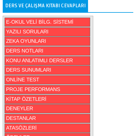
DERS VE ÇALIŞMA KITABI CEVAPLARI
E-OKUL VELİ BİLG. SİSTEMİ
YAZILI SORULARI
ZEKA OYUNLARI
DERS NOTLARI
KONU ANLATIMLI DERSLER
DERS SUNUMLARI
ONLİNE TEST
PROJE PERFORMANS
KİTAP ÖZETLERİ
DENEYLER
DESTANLAR
ATASÖZLERİ