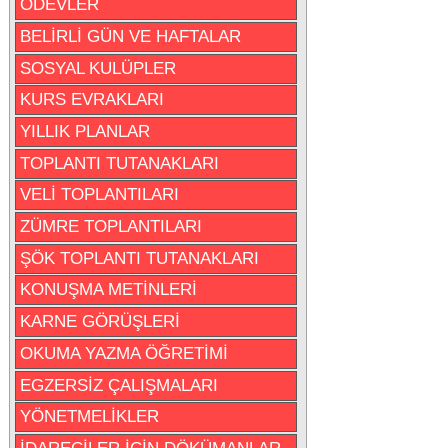
ÖDEVLER
BELİRLİ GÜN VE HAFTALAR
SOSYAL KULÜPLER
KURS EVRAKLARI
YILLIK PLANLAR
TOPLANTI TUTANAKLARI
VELİ TOPLANTILARI
ZÜMRE TOPLANTILARI
ŞÖK TOPLANTI TUTANAKLARI
KONUŞMA METİNLERİ
KARNE GÖRÜŞLERİ
OKUMA YAZMA ÖĞRETİMİ
EGZERSİZ ÇALIŞMALARI
YÖNETMELİKLER