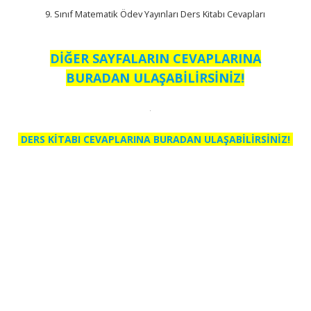
9. Sınıf Matematik Ödev Yayınları Ders Kitabı Cevapları
DİĞER SAYFALARIN CEVAPLARINA
BURADAN ULAŞABİLİRSİNİZ!
DERS KİTABI CEVAPLARINA BURADAN ULAŞABİLİRSİNİZ!