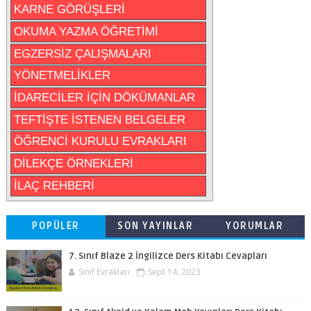
KARNE GÖRÜŞLERİ
OKUMA YAZMA ÖĞRETİMİ
EGZERSİZ ÇALIŞMALARI
YÖNETMELİKLER
İDARECİLER İÇİN DÖKÜMANLAR
TEFTİŞTE İSTENEN BELGELER
ÖĞRENCİ KURULU EVRAKLARI
DİLEKÇE ÖRNEKLERİ
İLAÇ REHBERİ
POPÜLER
SON YAYINLAR
YORUMLAR
7. Sınıf Blaze 2 İngilizce Ders Kitabı Cevapları
Sınıf Evrakları
Sept 14, 2023