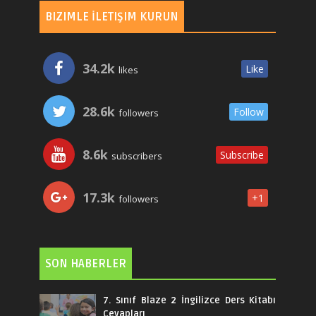
BIZIMLE İLETIŞIM KURUN
34.2k
Like
likes
28.6k
Follow
followers
8.6k
Subscribe
subscribers
17.3k
+1
followers
SON HABERLER
7. Sınıf Blaze 2 İngilizce Ders Kitabı
Cevapları