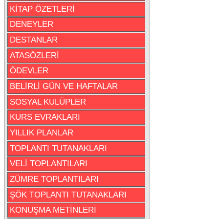
KİTAP ÖZETLERİ
DENEYLER
DESTANLAR
ATASÖZLERİ
ÖDEVLER
BELİRLİ GÜN VE HAFTALAR
SOSYAL KULÜPLER
KURS EVRAKLARI
YILLIK PLANLAR
TOPLANTI TUTANAKLARI
VELİ TOPLANTILARI
ZÜMRE TOPLANTILARI
ŞÖK TOPLANTI TUTANAKLARI
KONUŞMA METİNLERİ