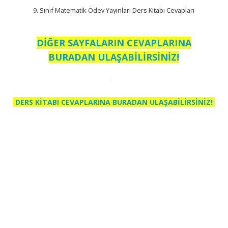
9. Sınıf Matematik Ödev Yayınları Ders Kitabı Cevapları
DİĞER SAYFALARIN CEVAPLARINA
BURADAN ULAŞABİLİRSİNİZ!
DERS KİTABI CEVAPLARINA BURADAN ULAŞABİLİRSİNİZ!