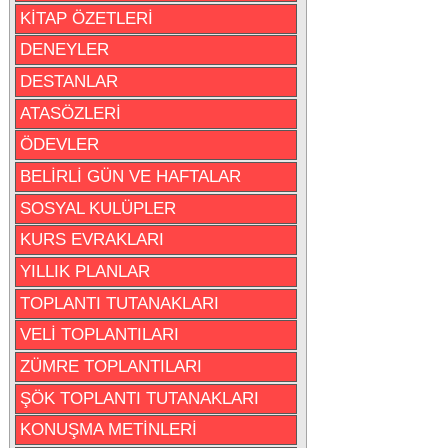
KİTAP ÖZETLERİ
DENEYLER
DESTANLAR
ATASÖZLERİ
ÖDEVLER
BELİRLİ GÜN VE HAFTALAR
SOSYAL KULÜPLER
KURS EVRAKLARI
YILLIK PLANLAR
TOPLANTI TUTANAKLARI
VELİ TOPLANTILARI
ZÜMRE TOPLANTILARI
ŞÖK TOPLANTI TUTANAKLARI
KONUŞMA METİNLERİ