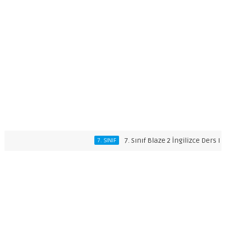
7. Sınıf Blaze 2 İngilizce Ders Kitabı C
7. SINIF