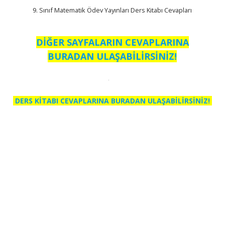
9. Sınıf Matematik Ödev Yayınları Ders Kitabı Cevapları
DİĞER SAYFALARIN CEVAPLARINA
BURADAN ULAŞABİLİRSİNİZ!
DERS KİTABI CEVAPLARINA BURADAN ULAŞABİLİRSİNİZ!