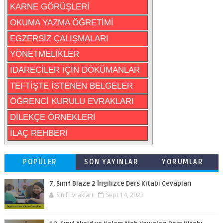
KARNE GÖRÜŞLERİ
OKUMA YAZMA ÖĞRETİMİ
EGZERSİZ ÇALIŞMALARI
YÖNETMELİKLER
İDARECİLER İÇİN DÖKÜMANLAR
TEFTİŞTE İSTENEN BELGELER
ÖĞRENCİ KURULU EVRAKLARI
DİLEKÇE ÖRNEKLERİ
İLAÇ REHBERİ
POPÜLER
SON YAYINLAR
YORUMLAR
7. Sınıf Blaze 2 İngilizce Ders Kitabı Cevapları
Sınıf Evrakları
Sept 14, 2023