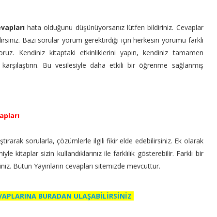
evapları
hata olduğunu düşünüyorsanız lütfen bildiriniz. Cevaplar
irsiniz. Bazı sorular yorum gerektirdiği için herkesin yorumu farklı
ruz. Kendiniz kitaptaki etkinliklerini yapın, kendiniz tamamen
 karşılaştırın. Bu vesilesiyle daha etkili bir öğrenme sağlanmış
apları
ırarak sorularla, çözümlerle ilgili fikir elde edebilirsiniz. Ek olarak
 kitaplar sizin kullandıklarınız ile farklılık gösterebilir. Farklı bir
siniz. Bütün Yayınların cevapları sitemizde mevcuttur.
EVAPLARINA BURADAN ULAŞABİLİRSİNİZ