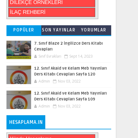
DİLEKÇE ÖRNEKLERİ
İLAÇ REHBERİ
POPÜLER
SON YAYINLAR
YORUMLAR
7. Sınıf Blaze 2 İngilizce Ders Kitabı
Cevapları
Sınıf Evrakları
Sept 14, 2023
12. Sınıf Akaid ve Kelam Meb Yayınları
Ders Kitabı Cevapları Sayfa 120
Admin
Nov 03, 2022
12. Sınıf Akaid ve Kelam Meb Yayınları
Ders Kitabı Cevapları Sayfa 109
Admin
Nov 03, 2022
HESAPLAMA.IN