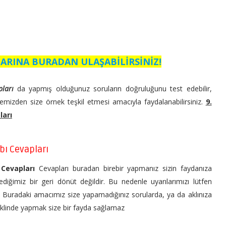
ARINA BURADAN ULAŞABİLİRSİNİZ!
apları
da yapmış olduğunuz soruların doğruluğunu test edebilir,
emizden size örnek teşkil etmesi amacıyla faydalanabilirsiniz.
9.
ları
abı Cevapları
ı Cevapları
Cevapları buradan birebir yapmanız sizin faydanıza
ediğimiz bir geri dönüt değildir. Bu nedenle uyarılarımızı lütfen
n. Buradaki amacımız size yapamadığınız sorularda, ya da aklınıza
şeklinde yapmak size bir fayda sağlamaz