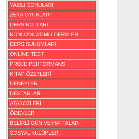
YAZILI SORULARI
ZEKA OYUNLARI
DERS NOTLARI
KONU ANLATIMLI DERSLER
DERS SUNUMLARI
ONLİNE TEST
PROJE PERFORMANS
KİTAP ÖZETLERİ
DENEYLER
DESTANLAR
ATASÖZLERİ
ÖDEVLER
BELİRLİ GÜN VE HAFTALAR
SOSYAL KULÜPLER