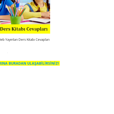
Meb Yayınları Ders Kitabı Cevapları
RINA BURADAN ULAŞABİLİRSİNİZ!