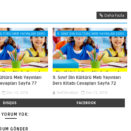
Daha Fazla
 KÜLTÜRÜ MEB YAYINLARI DERS
9. SINIF DIN KÜLTÜRÜ MEB YAYINLARI DERS
LARI
KITABI CEVAPLARI
Kültürü Meb Yayınları
9. Sınıf Din Kültürü Meb Yayınları
Cevapları Sayfa 77
Ders Kitabı Cevapları Sayfa 72
Dec 13, 2018
Sınıf Evrakları
Dec 13, 2018
DISQUS
FACEBOOK
Ç YORUM YOK:
RUM GÖNDER