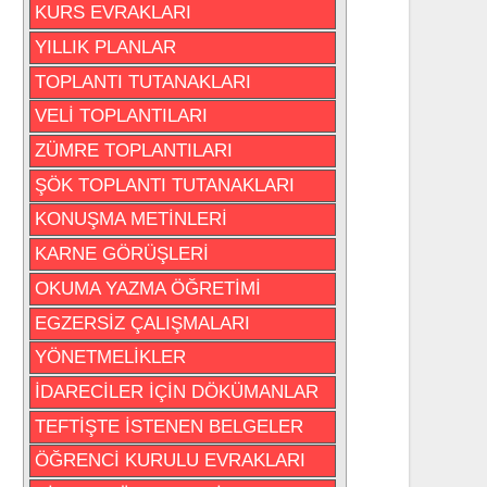
KURS EVRAKLARI
YILLIK PLANLAR
TOPLANTI TUTANAKLARI
VELİ TOPLANTILARI
ZÜMRE TOPLANTILARI
ŞÖK TOPLANTI TUTANAKLARI
KONUŞMA METİNLERİ
KARNE GÖRÜŞLERİ
OKUMA YAZMA ÖĞRETİMİ
EGZERSİZ ÇALIŞMALARI
YÖNETMELİKLER
İDARECİLER İÇİN DÖKÜMANLAR
TEFTİŞTE İSTENEN BELGELER
ÖĞRENCİ KURULU EVRAKLARI