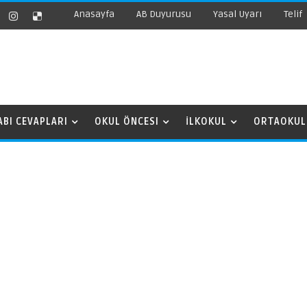
Anasayfa
AB Duyurusu
Yasal Uyarı
Telif
ABI CEVAPLARI
OKUL ÖNCESI
İLKOKUL
ORTAOKUL