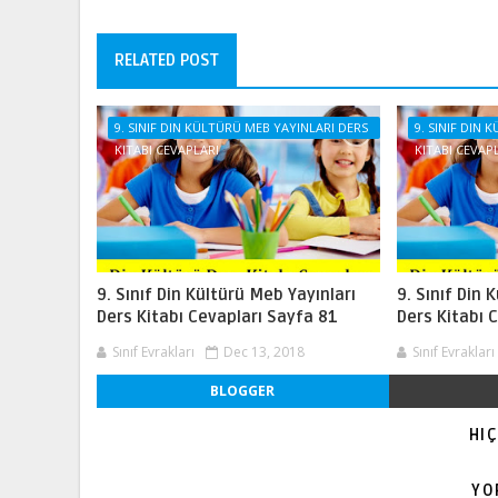
RELATED POST
9. SINIF DIN KÜLTÜRÜ MEB YAYINLARI DERS
9. SINIF DIN
KITABI CEVAPLARI
KITABI CEVAP
9. Sınıf Din Kültürü Meb Yayınları
9. Sınıf Din 
Ders Kitabı Cevapları Sayfa 81
Ders Kitabı 
Sınıf Evrakları
Dec 13, 2018
Sınıf Evrakları
BLOGGER
HI
YO