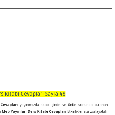
rs Kitabı Cevapları Sayfa 48
ı Cevapları
yayınımızda kitap içinde ve ünite sonunda bulanan
rü Meb Yayınları Ders Kitabı Cevapları
Etkinlikler sizi zorlayabilir