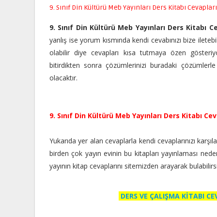
9. Sınıf Din Kültürü Meb Yayınları Ders Kitabı Cevapları
9. Sınıf Din Kültürü Meb Yayınları Ders Kitabı C
yanlış ise yorum kısmında kendi cevabınızı bize iletebil
olabilir diye cevapları kısa tutmaya özen gösteriyo
bitirdikten sonra çözümlerinizi buradaki çözümlerle
olacaktır.
9. Sınıf Din Kültürü Meb Yayınları Ders Kitabı Cev
Yukarıda yer alan cevaplarla kendi cevaplarınızı karşılaşt
birden çok yayın evinin bu kitapları yayınlaması nedeniyle
yayının kitap cevaplarını sitemizden arayarak bulabilir
DERS VE ÇALIŞMA KİTABI C