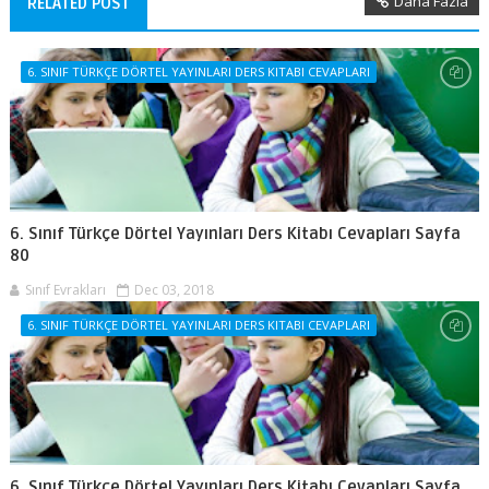
Daha Fazla
RELATED POST
6. SINIF TÜRKÇE DÖRTEL YAYINLARI DERS KITABI CEVAPLARI
6. Sınıf Türkçe Dörtel Yayınları Ders Kitabı Cevapları Sayfa
80
Sınıf Evrakları
Dec 03, 2018
6. SINIF TÜRKÇE DÖRTEL YAYINLARI DERS KITABI CEVAPLARI
6. Sınıf Türkçe Dörtel Yayınları Ders Kitabı Cevapları Sayfa