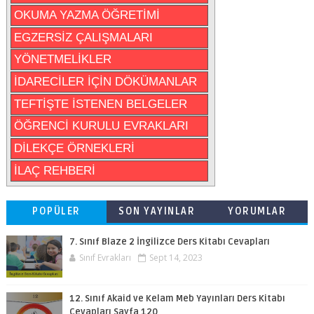
OKUMA YAZMA ÖĞRETİMİ
EGZERSİZ ÇALIŞMALARI
YÖNETMELİKLER
İDARECİLER İÇİN DÖKÜMANLAR
TEFTİŞTE İSTENEN BELGELER
ÖĞRENCİ KURULU EVRAKLARI
DİLEKÇE ÖRNEKLERİ
İLAÇ REHBERİ
POPÜLER
SON YAYINLAR
YORUMLAR
7. Sınıf Blaze 2 İngilizce Ders Kitabı Cevapları
Sınıf Evrakları
Sept 14, 2023
12. Sınıf Akaid ve Kelam Meb Yayınları Ders Kitabı
Cevapları Sayfa 120