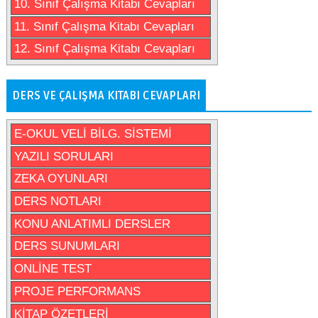
10. Sınıf Çalışma Kitabı Cevapları
11. Sınıf Çalışma Kitabı Cevapları
12. Sınıf Çalışma Kitabı Cevapları
DERS VE ÇALIŞMA KITABI CEVAPLARI
E-OKUL VELİ BİLG. SİSTEMİ
YAZILI SORULARI
ZEKA OYUNLARI
DERS NOTLARI
KONU ANLATIMLI DERSLER
DERS SUNUMLARI
ONLİNE TEST
PROJE PERFORMANS
KİTAP ÖZETLERİ