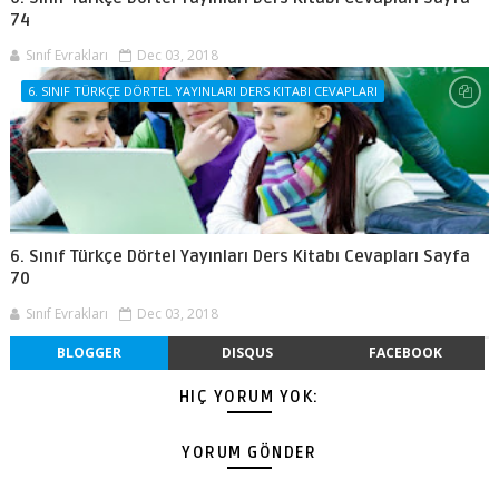
74
Sınıf Evrakları
Dec 03, 2018
6. SINIF TÜRKÇE DÖRTEL YAYINLARI DERS KITABI CEVAPLARI
6. Sınıf Türkçe Dörtel Yayınları Ders Kitabı Cevapları Sayfa
70
Sınıf Evrakları
Dec 03, 2018
BLOGGER
DISQUS
FACEBOOK
HIÇ YORUM YOK:
YORUM GÖNDER