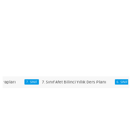
arı
7. Sınıf Afet Bilinci Yıllık Ders Planı
6. Sın
7. SINIF
6. SINIF