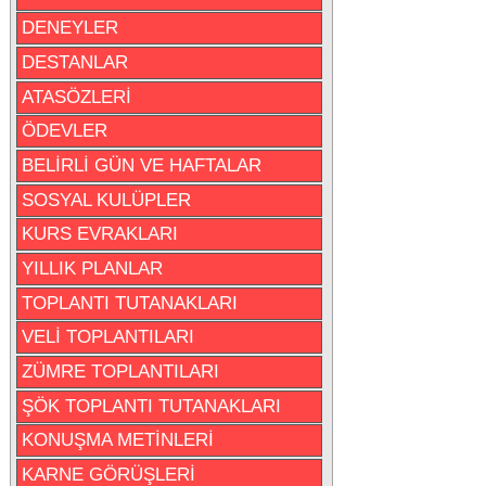
DENEYLER
DESTANLAR
ATASÖZLERİ
ÖDEVLER
BELİRLİ GÜN VE HAFTALAR
SOSYAL KULÜPLER
KURS EVRAKLARI
YILLIK PLANLAR
TOPLANTI TUTANAKLARI
VELİ TOPLANTILARI
ZÜMRE TOPLANTILARI
ŞÖK TOPLANTI TUTANAKLARI
KONUŞMA METİNLERİ
KARNE GÖRÜŞLERİ