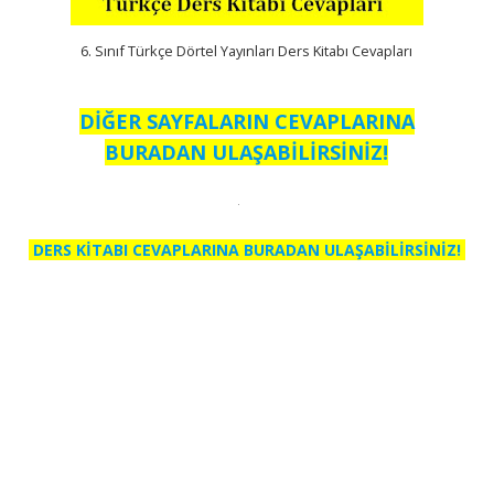
6. Sınıf Türkçe Dörtel Yayınları Ders Kitabı Cevapları
DİĞER SAYFALARIN CEVAPLARINA
BURADAN ULAŞABİLİRSİNİZ!
DERS KİTABI CEVAPLARINA BURADAN ULAŞABİLİRSİNİZ!