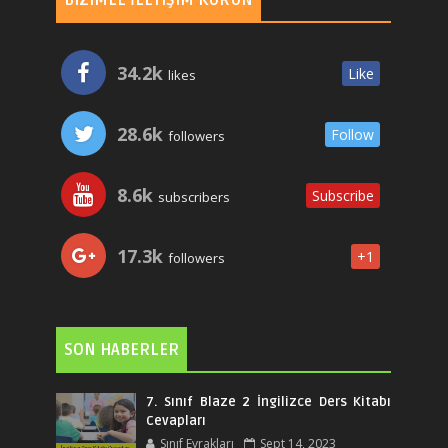
BIZIMLE İLETIŞIM KURUN
34.2k
Like
likes
28.6k
Follow
followers
8.6k
Subscribe
subscribers
17.3k
+1
followers
SON HABERLER
7. Sınıf Blaze 2 İngilizce Ders Kitabı
Cevapları
Sınıf Evrakları
Sept 14, 2023