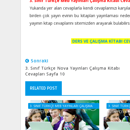
3. Sınıf Türkçe Meb Yayınları Çalışma Kitabı Ceva
Yukarıda yer alan cevaplarla kendi cevaplarınızı karşılaşt
birden çok yayın evinin bu kitapları yayınlaması nedeniyle
yayının kitap cevaplarını sitemizden arayarak bulabilir
DERS VE ÇALIŞMA KİTABI C
Sonraki
3. Sınıf Türkçe Nova Yayınları Çalışma Kitabı
Cevapları Sayfa 10
RELATED POST
3. SINIF TÜRKÇE MEB YAYINLARI ÇALIŞMA
3. SINIF TÜR
KITABI CEVAPLARI
KITABI CEVAP