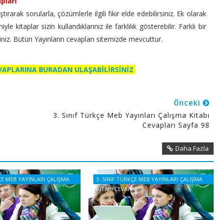
pları
ırarak sorularla, çözümlerle ilgili fikir elde edebilirsiniz. Ek olarak
 kitaplar sizin kullandıklarınız ile farklılık gösterebilir. Farklı bir
siniz. Bütün Yayınların cevapları sitemizde mevcuttur.
EVAPLARINA BURADAN ULAŞABİLİRSİNİZ
Önceki
3. Sınıf Türkçe Meb Yayınları Çalışma Kitabı
Cevapları Sayfa 98
Daha Fazla
KÇE MEB YAYINLARI ÇALIŞMA
3. SINIF TÜRKÇE MEB YAYINLARI ÇALIŞMA
LARI
KITABI CEVAPLARI