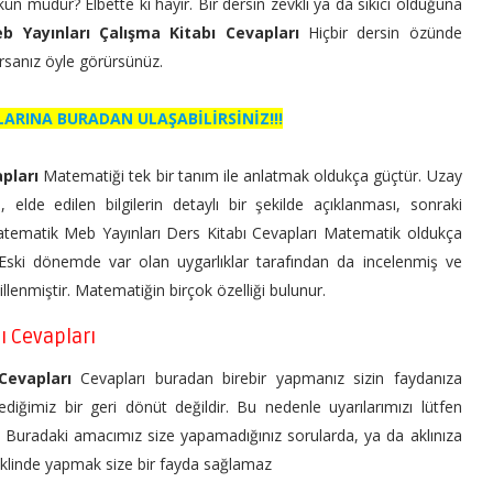
ün müdür? Elbette ki hayır. Bir dersin zevkli ya da sıkıcı olduğuna
b Yayınları Çalışma Kitabı Cevapları
Hiçbir dersin özünde
karsanız öyle görürsünüz.
LARINA BURADAN ULAŞABİLİRSİNİZ!!!
pları
Matematiği tek bir tanım ile anlatmak oldukça güçtür. Uzay
si, elde edilen bilgilerin detaylı bir şekilde açıklanması, sonraki
 Matematik Meb Yayınları Ders Kitabı Cevapları Matematik oldukça
. Eski dönemde var olan uygarlıklar tarafından da incelenmiş ve
lenmiştir. Matematiğin birçok özelliği bulunur.
ı Cevapları
 Cevapları
Cevapları buradan birebir yapmanız sizin faydanıza
ediğimiz bir geri dönüt değildir. Bu nedenle uyarılarımızı lütfen
n. Buradaki amacımız size yapamadığınız sorularda, ya da aklınıza
şeklinde yapmak size bir fayda sağlamaz