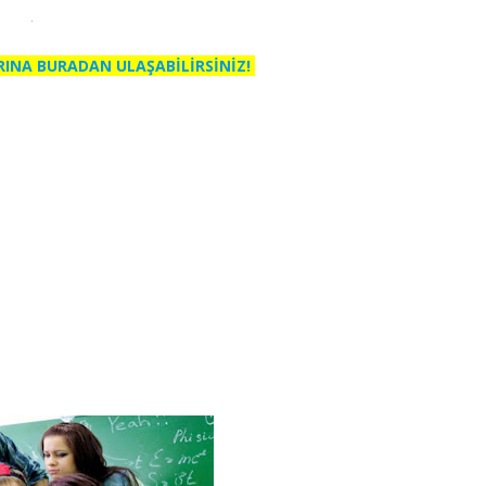
RINA BURADAN ULAŞABİLİRSİNİZ!