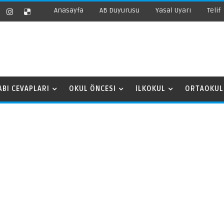
Anasayfa
AB Duyurusu
Yasal Uyarı
Telif
ABI CEVAPLARI
OKUL ÖNCESI
İLKOKUL
ORTAOKUL