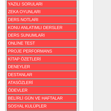
YAZILI SORULARI
ZEKA OYUNLARI
DERS NOTLARI
KONU ANLATIMLI DERSLER
DERS SUNUMLARI
ONLİNE TEST
PROJE PERFORMANS
KİTAP ÖZETLERİ
DENEYLER
DESTANLAR
ATASÖZLERİ
ÖDEVLER
BELİRLİ GÜN VE HAFTALAR
SOSYAL KULÜPLER