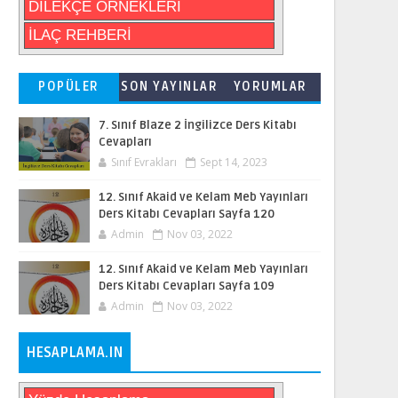
DİLEKÇE ÖRNEKLERİ
İLAÇ REHBERİ
POPÜLER
SON YAYINLAR
YORUMLAR
7. Sınıf Blaze 2 İngilizce Ders Kitabı
Cevapları
Sınıf Evrakları
Sept 14, 2023
12. Sınıf Akaid ve Kelam Meb Yayınları
Ders Kitabı Cevapları Sayfa 120
Admin
Nov 03, 2022
12. Sınıf Akaid ve Kelam Meb Yayınları
Ders Kitabı Cevapları Sayfa 109
Admin
Nov 03, 2022
HESAPLAMA.IN