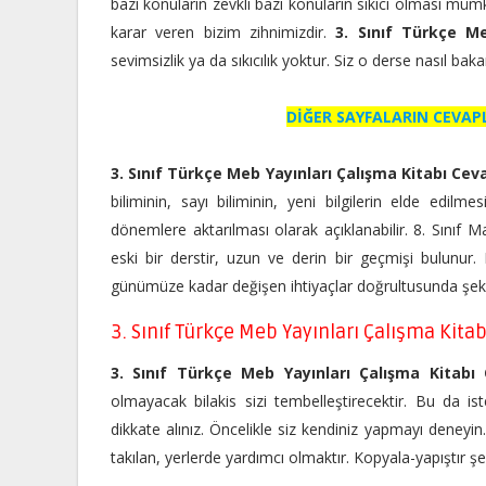
bazı konuların zevkli bazı konuların sıkıcı olması mümk
karar veren bizim zihnimizdir.
3. Sınıf Türkçe Me
sevimsizlik ya da sıkıcılık yoktur. Siz o derse nasıl ba
DİĞER SAYFALARIN CEVAP
3. Sınıf Türkçe Meb Yayınları Çalışma Kitabı Ceva
biliminin, sayı biliminin, yeni bilgilerin elde edilme
dönemlere aktarılması olarak açıklanabilir. 8. Sınıf
eski bir derstir, uzun ve derin bir geçmişi bulunur
günümüze kadar değişen ihtiyaçlar doğrultusunda şekil
3. Sınıf Türkçe Meb Yayınları Çalışma Kitab
3. Sınıf Türkçe Meb Yayınları Çalışma Kitabı
olmayacak bilakis sizi tembelleştirecektir. Bu da ist
dikkate alınız. Öncelikle siz kendiniz yapmayı deneyi
takılan, yerlerde yardımcı olmaktır. Kopyala-yapıştır 