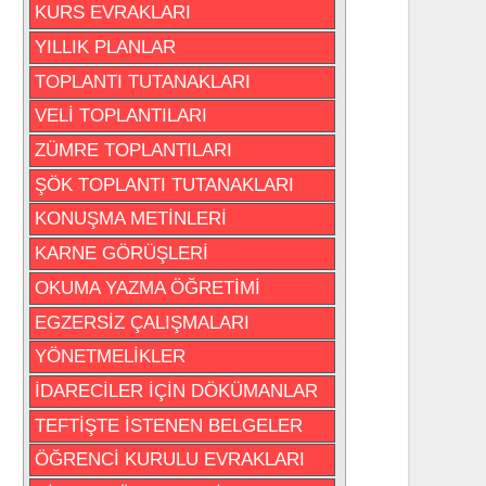
KURS EVRAKLARI
YILLIK PLANLAR
TOPLANTI TUTANAKLARI
VELİ TOPLANTILARI
ZÜMRE TOPLANTILARI
ŞÖK TOPLANTI TUTANAKLARI
KONUŞMA METİNLERİ
KARNE GÖRÜŞLERİ
OKUMA YAZMA ÖĞRETİMİ
EGZERSİZ ÇALIŞMALARI
YÖNETMELİKLER
İDARECİLER İÇİN DÖKÜMANLAR
TEFTİŞTE İSTENEN BELGELER
ÖĞRENCİ KURULU EVRAKLARI