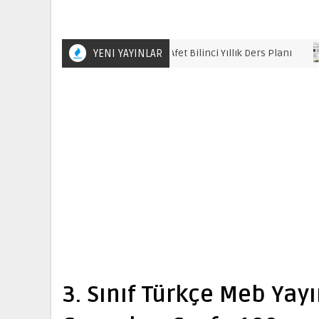
YENI YAYINLAR
5. Sınıf Afet Bilinci Yıllık Ders Planı
5. SINIF
3. Sınıf Türkçe Meb Yay