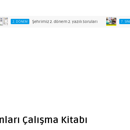
Şehrimiz 2. dönem 2. yazılı Soruları
7. 
2. DÖNEM
7. SINIF
ınları Çalışma Kitabı