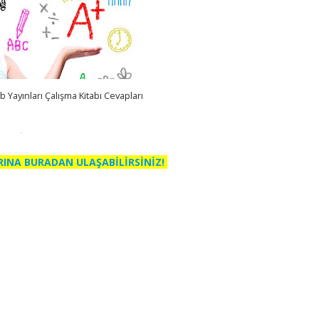
 Yayınları Çalışma Kitabı Cevapları
RINA BURADAN ULAŞABİLİRSİNİZ!