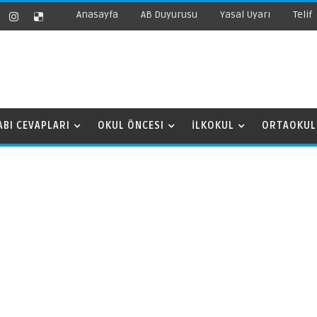
Anasayfa
AB Duyurusu
Yasal Uyarı
Telif
ABI CEVAPLARI
OKUL ÖNCESI
İLKOKUL
ORTAOKUL