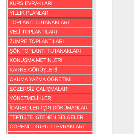
KURS EVRAKLARI
YILLIK PLANLAR
TOPLANTI TUTANAKLARI
VELİ TOPLANTILARI
ZÜMRE TOPLANTILARI
ŞÖK TOPLANTI TUTANAKLARI
KONUŞMA METİNLERİ
KARNE GÖRÜŞLERİ
OKUMA YAZMA ÖĞRETİMİ
EGZERSİZ ÇALIŞMALARI
YÖNETMELİKLER
İDARECİLER İÇİN DÖKÜMANLAR
TEFTİŞTE İSTENEN BELGELER
ÖĞRENCİ KURULU EVRAKLARI