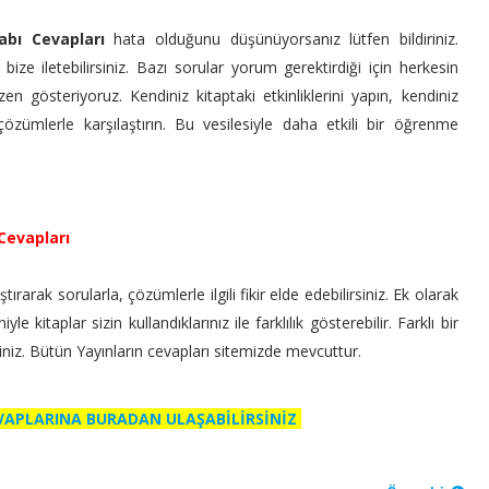
abı Cevapları
hata olduğunu düşünüyorsanız lütfen bildiriniz.
ize iletebilirsiniz. Bazı sorular yorum gerektirdiği için herkesin
en gösteriyoruz. Kendiniz kitaptaki etkinliklerini yapın, kendiniz
zümlerle karşılaştırın. Bu vesilesiyle daha etkili bir öğrenme
Cevapları
ırarak sorularla, çözümlerle ilgili fikir elde edebilirsiniz. Ek olarak
 kitaplar sizin kullandıklarınız ile farklılık gösterebilir. Farklı bir
siniz. Bütün Yayınların cevapları sitemizde mevcuttur.
EVAPLARINA BURADAN ULAŞABİLİRSİNİZ