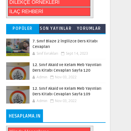
DİLEKÇE ÖRNEKLERİ
İLAÇ REHBERİ
POPÜLER
SON YAYINLAR
YORUMLAR
7. Sınıf Blaze 2 İngilizce Ders Kitabı
Cevapları
Sınıf Evrakları
Sept 14, 2023
12. Sınıf Akaid ve Kelam Meb Yayınları
Ders Kitabı Cevapları Sayfa 120
Admin
Nov 03, 2022
12. Sınıf Akaid ve Kelam Meb Yayınları
Ders Kitabı Cevapları Sayfa 109
Admin
Nov 03, 2022
HESAPLAMA.IN