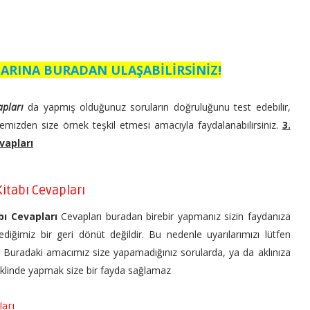
ARINA BURADAN ULAŞABİLİRSİNİZ!
apları
da yapmış olduğunuz soruların doğruluğunu test edebilir,
emizden size örnek teşkil etmesi amacıyla faydalanabilirsiniz.
3.
vapları
itabı Cevapları
bı Cevapları
Cevapları buradan birebir yapmanız sizin faydanıza
ediğimiz bir geri dönüt değildir. Bu nedenle uyarılarımızı lütfen
n. Buradaki amacımız size yapamadığınız sorularda, ya da aklınıza
şeklinde yapmak size bir fayda sağlamaz
ları