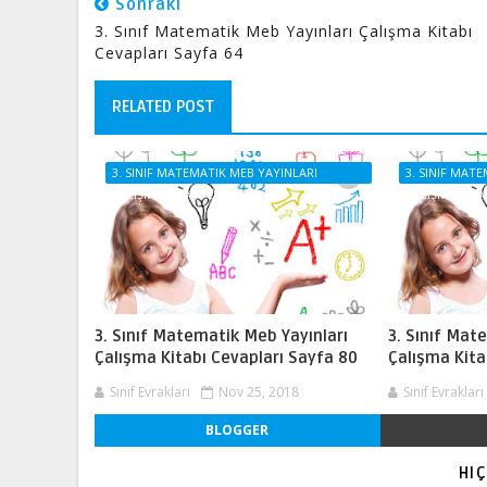
Sonraki
3. Sınıf Matematik Meb Yayınları Çalışma Kitabı
Cevapları Sayfa 64
RELATED POST
3. SINIF MATEMATIK MEB YAYINLARI
3. SINIF MAT
ÇALIŞMA KITABI CEVAPLARI
ÇALIŞMA KITA
3. Sınıf Matematik Meb Yayınları
3. Sınıf Mat
Çalışma Kitabı Cevapları Sayfa 80
Çalışma Kita
Sınıf Evrakları
Nov 25, 2018
Sınıf Evrakları
BLOGGER
HI