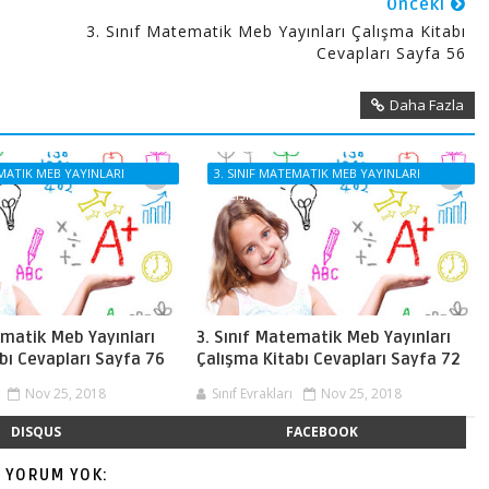
Önceki
3. Sınıf Matematik Meb Yayınları Çalışma Kitabı
Cevapları Sayfa 56
Daha Fazla
EMATIK MEB YAYINLARI
3. SINIF MATEMATIK MEB YAYINLARI
BI CEVAPLARI
ÇALIŞMA KITABI CEVAPLARI
ematik Meb Yayınları
3. Sınıf Matematik Meb Yayınları
bı Cevapları Sayfa 76
Çalışma Kitabı Cevapları Sayfa 72
Nov 25, 2018
Sınıf Evrakları
Nov 25, 2018
DISQUS
FACEBOOK
Ç YORUM YOK: