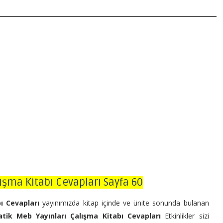
ışma Kitabı Cevapları Sayfa 60
bı Cevapları
yayınımızda kitap içinde ve ünite sonunda bulanan
atik Meb Yayınları Çalışma Kitabı Cevapları
Etkinlikler sizi