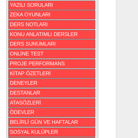
YAZILI SORULARI
ZEKA OYUNLARI
DERS NOTLARI
KONU ANLATIMLI DERSLER
DERS SUNUMLARI
ONLİNE TEST
PROJE PERFORMANS
KİTAP ÖZETLERİ
DENEYLER
DESTANLAR
ATASÖZLERİ
ÖDEVLER
BELİRLİ GÜN VE HAFTALAR
SOSYAL KULÜPLER