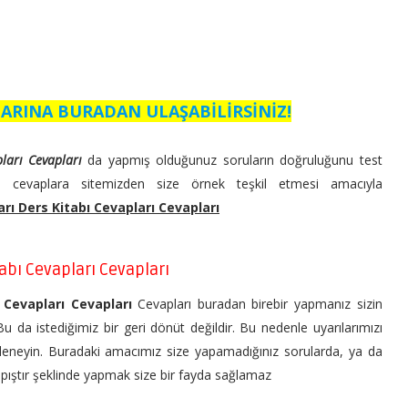
ARINA BURADAN ULAŞABİLİRSİNİZ!
pları Cevapları
da yapmış olduğunuz soruların doğruluğunu test
e cevaplara sitemizden size örnek teşkil etmesi amacıyla
ları Ders Kitabı Cevapları Cevapları
tabı Cevapları Cevapları
ı Cevapları Cevapları
Cevapları buradan birebir yapmanız sizin
Bu da istediğimiz bir geri dönüt değildir. Bu nedenle uyarılarımızı
ı deneyin. Buradaki amacımız size yapamadığınız sorularda, ya da
yapıştır şeklinde yapmak size bir fayda sağlamaz