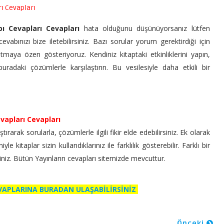
rı Cevapları
bı Cevapları Cevapları
hata olduğunu düşünüyorsanız lütfen
vabınızı bize iletebilirsiniz. Bazı sorular yorum gerektirdiği için
utmaya özen gösteriyoruz. Kendiniz kitaptaki etkinliklerini yapın,
radaki çözümlerle karşılaştırın. Bu vesilesiyle daha etkili bir
evapları Cevapları
ırarak sorularla, çözümlerle ilgili fikir elde edebilirsiniz. Ek olarak
 kitaplar sizin kullandıklarınız ile farklılık gösterebilir. Farklı bir
siniz. Bütün Yayınların cevapları sitemizde mevcuttur.
EVAPLARINA BURADAN ULAŞABİLİRSİNİZ
Önceki