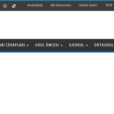
Anasayfa
AB Duyurusu
Yasal Uyarı
Telif
ABI CEVAPLARI
OKUL ÖNCESI
İLKOKUL
ORTAOKUL