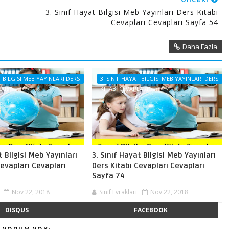
3. Sınıf Hayat Bilgisi Meb Yayınları Ders Kitabı
Cevapları Cevapları Sayfa 54
Daha Fazla
T BILGISI MEB YAYINLARI DERS
3. SINIF HAYAT BILGISI MEB YAYINLARI DERS
LARI
KITABI CEVAPLARI
t Bilgisi Meb Yayınları
3. Sınıf Hayat Bilgisi Meb Yayınları
Cevapları Cevapları
Ders Kitabı Cevapları Cevapları
Sayfa 74
Nov 22, 2018
Sınıf Evrakları
Nov 22, 2018
DISQUS
FACEBOOK