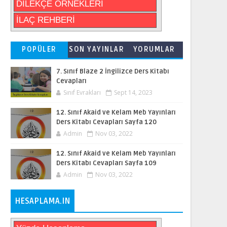
DİLEKÇE ÖRNEKLERİ
İLAÇ REHBERİ
POPÜLER
SON YAYINLAR
YORUMLAR
7. Sınıf Blaze 2 İngilizce Ders Kitabı
Cevapları
Sınıf Evrakları
Sept 14, 2023
12. Sınıf Akaid ve Kelam Meb Yayınları
Ders Kitabı Cevapları Sayfa 120
Admin
Nov 03, 2022
12. Sınıf Akaid ve Kelam Meb Yayınları
Ders Kitabı Cevapları Sayfa 109
Admin
Nov 03, 2022
HESAPLAMA.IN