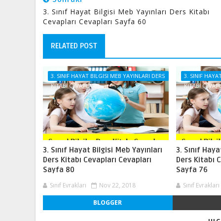
3. Sınıf Hayat Bilgisi Meb Yayınları Ders Kitabı
Cevapları Cevapları Sayfa 60
RELATED POST
3. SINIF HAYAT BILGISI MEB YAYINLARI DERS
3. SINIF HAYA
KITABI CEVAPLARI
KITABI CEVAP
3. Sınıf Hayat Bilgisi Meb Yayınları
3. Sınıf Haya
Ders Kitabı Cevapları Cevapları
Ders Kitabı 
Sayfa 80
Sayfa 76
Sınıf Evrakları
Nov 22, 2018
Sınıf Evrakları
BLOGGER