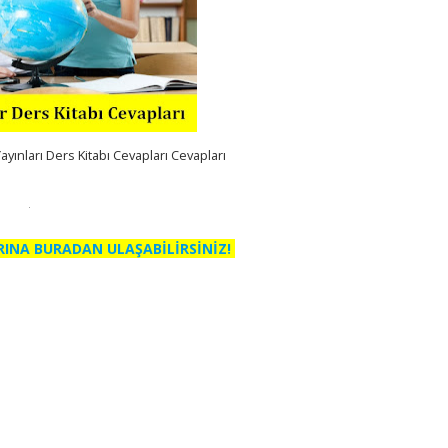
Yayınları Ders Kitabı Cevapları Cevapları
RINA BURADAN ULAŞABİLİRSİNİZ!