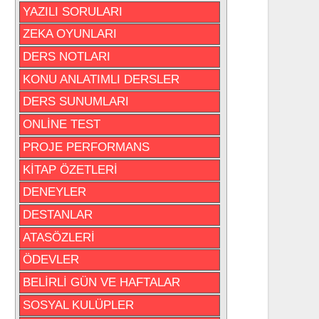
YAZILI SORULARI
ZEKA OYUNLARI
DERS NOTLARI
KONU ANLATIMLI DERSLER
DERS SUNUMLARI
ONLİNE TEST
PROJE PERFORMANS
KİTAP ÖZETLERİ
DENEYLER
DESTANLAR
ATASÖZLERİ
ÖDEVLER
BELİRLİ GÜN VE HAFTALAR
SOSYAL KULÜPLER