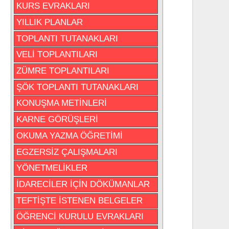
KURS EVRAKLARI
YILLIK PLANLAR
TOPLANTI TUTANAKLARI
VELİ TOPLANTILARI
ZÜMRE TOPLANTILARI
ŞÖK TOPLANTI TUTANAKLARI
KONUŞMA METİNLERİ
KARNE GÖRÜŞLERİ
OKUMA YAZMA ÖĞRETİMİ
EGZERSİZ ÇALIŞMALARI
YÖNETMELİKLER
İDARECİLER İÇİN DÖKÜMANLAR
TEFTİŞTE İSTENEN BELGELER
ÖĞRENCİ KURULU EVRAKLARI