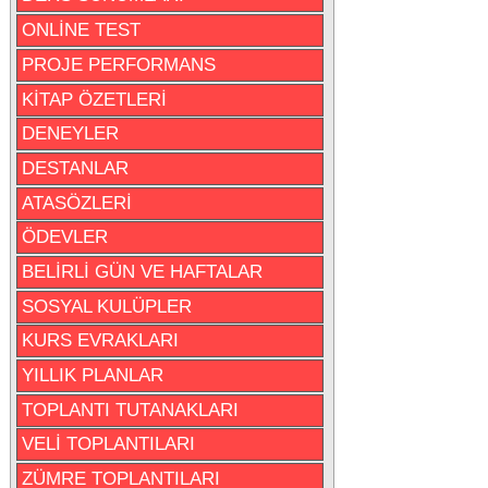
ONLİNE TEST
PROJE PERFORMANS
KİTAP ÖZETLERİ
DENEYLER
DESTANLAR
ATASÖZLERİ
ÖDEVLER
BELİRLİ GÜN VE HAFTALAR
SOSYAL KULÜPLER
KURS EVRAKLARI
YILLIK PLANLAR
TOPLANTI TUTANAKLARI
VELİ TOPLANTILARI
ZÜMRE TOPLANTILARI