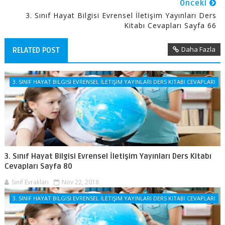
Önceki
3. Sınıf Hayat Bilgisi Evrensel İletişim Yayınları Ders
Kitabı Cevapları Sayfa 66
Daha Fazla
RELATED POST
3. SINIF HAYAT BILGISI EVRENSEL İLETIŞIM YAYINLARI DERS KITABI CEVAPLARI
3. Sınıf Hayat Bilgisi Evrensel İletişim Yayınları Ders Kitabı
Cevapları Sayfa 80
Sınıf Evrakları
Nov 22, 2018
3. SINIF HAYAT BILGISI EVRENSEL İLETIŞIM YAYINLARI DERS KITABI CEVAPLARI