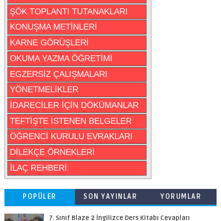
ŞÖK TOPLANTI TUTANAKLARI
KONUŞMA METİNLERİ
KARNE GÖRÜŞLERİ
OKUMA YAZMA ÖĞRETİMİ
EGZERSİZ ÇALIŞMALARI
YÖNETMELİKLER
İDARECİLER İÇİN DÖKÜMANLAR
TEFTİŞTE İSTENEN BELGELER
ÖĞRENCİ KURULU EVRAKLARI
DİLEKÇE ÖRNEKLERİ
İLAÇ REHBERİ
POPÜLER
SON YAYINLAR
YORUMLAR
7. Sınıf Blaze 2 İngilizce Ders Kitabı Cevapları