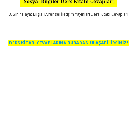
3. Sınıf Hayat Bilgisi Evrensel İletişim Yayınları Ders Kitabı Cevapları
DERS KİTABI CEVAPLARINA BURADAN ULAŞABİLİRSİNİZ!