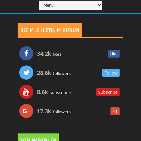
BIZIMLE İLETIŞIM KURUN
34.2k
Like
likes
28.6k
Follow
followers
8.6k
Subscribe
subscribers
17.3k
+1
followers
SON HABERLER