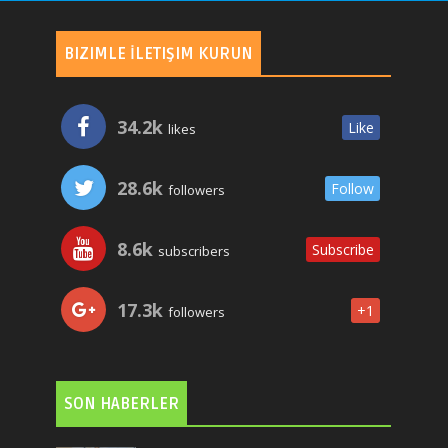
BIZIMLE İLETIŞIM KURUN
34.2k
Like
likes
28.6k
Follow
followers
8.6k
Subscribe
subscribers
17.3k
+1
followers
SON HABERLER