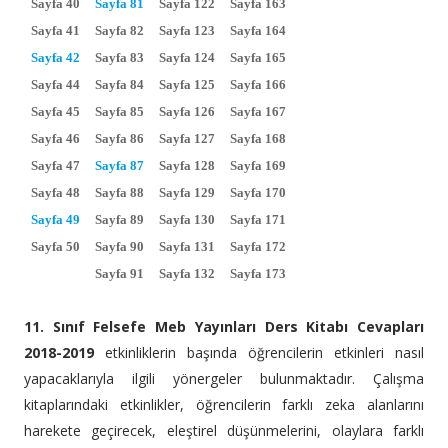
Sayfa 40
Sayfa 81
Sayfa 122
Sayfa 163
Sayfa 41
Sayfa 82
Sayfa 123
Sayfa 164
Sayfa 42
Sayfa 83
Sayfa 124
Sayfa 165
Sayfa 44
Sayfa 84
Sayfa 125
Sayfa 166
Sayfa 45
Sayfa 85
Sayfa 126
Sayfa 167
Sayfa 46
Sayfa 86
Sayfa 127
Sayfa 168
Sayfa 47
Sayfa 87
Sayfa 128
Sayfa 169
Sayfa 48
Sayfa 88
Sayfa 129
Sayfa 170
Sayfa 49
Sayfa 89
Sayfa 130
Sayfa 171
Sayfa 50
Sayfa 90
Sayfa 131
Sayfa 172
Sayfa 91
Sayfa 132
Sayfa 173
11. Sınıf Felsefe Meb Yayınları Ders Kitabı Cevapları
2018-2019
etkinliklerin başında öğrencilerin etkinleri nasıl
yapacaklarıyla ilgili yönergeler bulunmaktadır. Çalışma
kitaplarındaki etkinlikler, öğrencilerin farklı zeka alanlarını
harekete geçirecek, eleştirel düşünmelerini, olaylara farklı