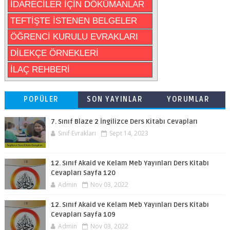
İDARECİLER İÇİN DÖKÜMANLAR
TEFTİŞTE İSTENEN BELGELER
ÖĞRENCİ KURULU EVRAKLARI
DİLEKÇE ÖRNEKLERİ
İLAÇ REHBERİ
POPÜLER
SON YAYINLAR
YORUMLAR
7. Sınıf Blaze 2 İngilizce Ders Kitabı Cevapları
Sınıf Evrakları
Sept 14, 2023
12. Sınıf Akaid ve Kelam Meb Yayınları Ders Kitabı
Cevapları Sayfa 120
Admin
Nov 03, 2022
12. Sınıf Akaid ve Kelam Meb Yayınları Ders Kitabı
Cevapları Sayfa 109
Admin
Nov 03, 2022