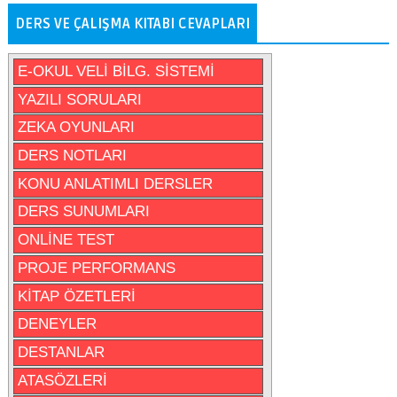
DERS VE ÇALIŞMA KITABI CEVAPLARI
E-OKUL VELİ BİLG. SİSTEMİ
YAZILI SORULARI
ZEKA OYUNLARI
DERS NOTLARI
KONU ANLATIMLI DERSLER
DERS SUNUMLARI
ONLİNE TEST
PROJE PERFORMANS
KİTAP ÖZETLERİ
DENEYLER
DESTANLAR
ATASÖZLERİ