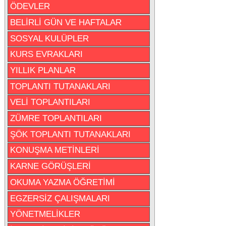
ÖDEVLER
BELİRLİ GÜN VE HAFTALAR
SOSYAL KULÜPLER
KURS EVRAKLARI
YILLIK PLANLAR
TOPLANTI TUTANAKLARI
VELİ TOPLANTILARI
ZÜMRE TOPLANTILARI
ŞÖK TOPLANTI TUTANAKLARI
KONUŞMA METİNLERİ
KARNE GÖRÜŞLERİ
OKUMA YAZMA ÖĞRETİMİ
EGZERSİZ ÇALIŞMALARI
YÖNETMELİKLER