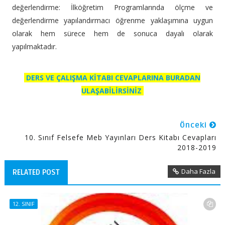
değerlendirme: İlköğretim Programlarında ölçme ve
değerlendirme yapılandırmacı öğrenme yaklaşımına uygun
olarak hem sürece hem de sonuca dayalı olarak
yapılmaktadır.
DERS VE ÇALIŞMA KİTABI CEVAPLARINA BURADAN
ULAŞABİLİRSİNİZ
Önceki
10. Sınıf Felsefe Meb Yayınları Ders Kitabı Cevapları
2018-2019
Daha Fazla
RELATED POST
12. SINIF