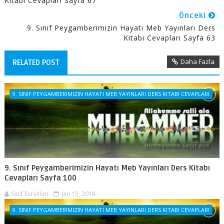
Kitabı Cevapları Sayfa 67
Önceki
9. Sınıf Peygamberimizin Hayatı Meb Yayınları Ders
Kitabı Cevapları Sayfa 63
Daha Fazla
RELATED POST
9. SINIF PEYGAMBERIMIZIN HAYATI MEB YAYINLARI DERS KITABI CEVAPLARI
9. Sınıf Peygamberimizin Hayatı Meb Yayınları Ders Kitabı
Cevapları Sayfa 100
Sınıf Evrakları
Jan 15, 2018
9. SINIF PEYGAMBERIMIZIN HAYATI MEB YAYINLARI DERS KITABI CEVAPLARI