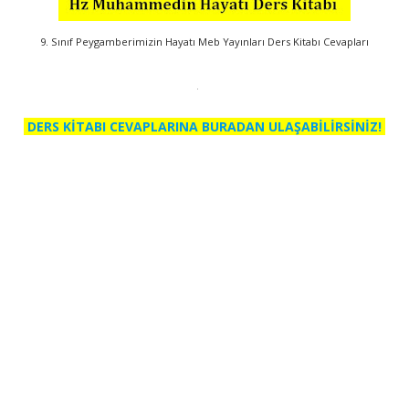
9. Sınıf Peygamberimizin Hayatı Meb Yayınları Ders Kitabı Cevapları
DERS KİTABI CEVAPLARINA BURADAN ULAŞABİLİRSİNİZ!