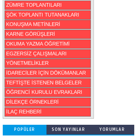
ZÜMRE TOPLANTILARI
ŞÖK TOPLANTI TUTANAKLARI
KONUŞMA METİNLERİ
KARNE GÖRÜŞLERİ
OKUMA YAZMA ÖĞRETİMİ
EGZERSİZ ÇALIŞMALARI
YÖNETMELİKLER
İDARECİLER İÇİN DÖKÜMANLAR
TEFTİŞTE İSTENEN BELGELER
ÖĞRENCİ KURULU EVRAKLARI
DİLEKÇE ÖRNEKLERİ
İLAÇ REHBERİ
POPÜLER
SON YAYINLAR
YORUMLAR