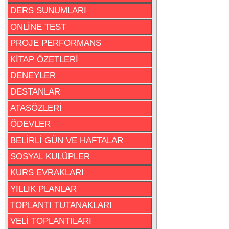
DERS SUNUMLARI
ONLİNE TEST
PROJE PERFORMANS
KİTAP ÖZETLERİ
DENEYLER
DESTANLAR
ATASÖZLERİ
ÖDEVLER
BELİRLİ GÜN VE HAFTALAR
SOSYAL KULÜPLER
KURS EVRAKLARI
YILLIK PLANLAR
TOPLANTI TUTANAKLARI
VELİ TOPLANTILARI