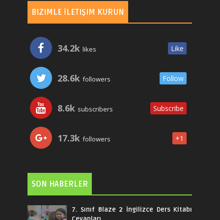
BIZIMLE İLETIŞIM KURUN
34.2k
Like
likes
28.6k
Follow
followers
8.6k
Subscribe
subscribers
17.3k
+1
followers
SON HABERLER
7. Sınıf Blaze 2 İngilizce Ders Kitabı
Cevapları