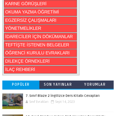
KARNE GÖRÜŞLERİ
OKUMA YAZMA ÖĞRETİMİ
EGZERSİZ ÇALIŞMALARI
YÖNETMELİKLER
İDARECİLER İÇİN DÖKÜMANLAR
TEFTİŞTE İSTENEN BELGELER
ÖĞRENCİ KURULU EVRAKLARI
DİLEKÇE ÖRNEKLERİ
İLAÇ REHBERİ
POPÜLER
SON YAYINLAR
YORUMLAR
7. Sınıf Blaze 2 İngilizce Ders Kitabı Cevapları
Sınıf Evrakları
Sept 14, 2023