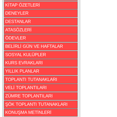
KİTAP ÖZETLERİ
DENEYLER
DESTANLAR
ATASÖZLERİ
ÖDEVLER
BELİRLİ GÜN VE HAFTALAR
SOSYAL KULÜPLER
KURS EVRAKLARI
YILLIK PLANLAR
TOPLANTI TUTANAKLARI
VELİ TOPLANTILARI
ZÜMRE TOPLANTILARI
ŞÖK TOPLANTI TUTANAKLARI
KONUŞMA METİNLERİ