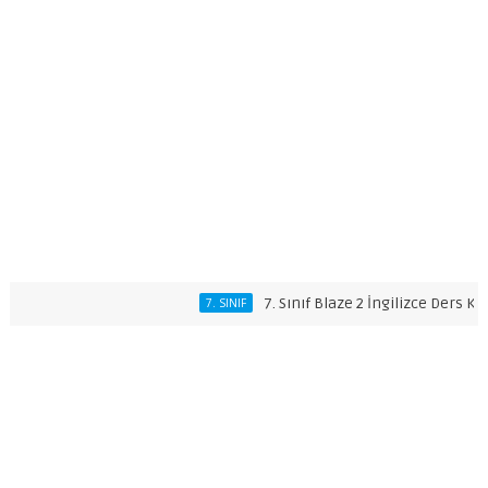
7. Sınıf Blaze 2 İngilizce Ders Kitabı C
7. SINIF