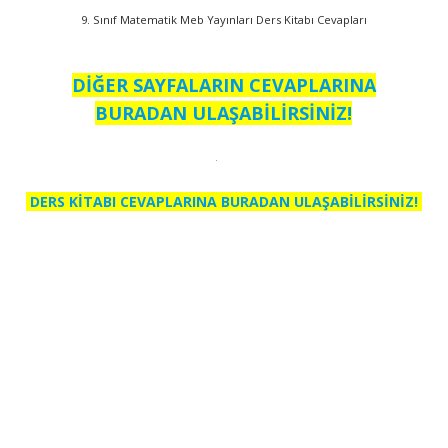
9. Sınıf Matematik Meb Yayınları Ders Kitabı Cevapları
DİĞER SAYFALARIN CEVAPLARINA
BURADAN ULAŞABİLİRSİNİZ!
DERS KİTABI CEVAPLARINA BURADAN ULAŞABİLİRSİNİZ!