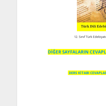
12. Sınıf Türk Edebiyatı
DİĞER SAYFALARIN CEVAPL
DERS KİTABI CEVAPLA