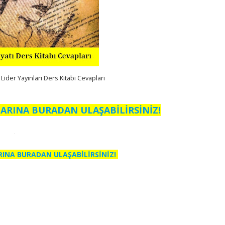
 Lider Yayınları Ders Kitabı Cevapları
ARINA BURADAN ULAŞABİLİRSİNİZ!
RINA BURADAN ULAŞABİLİRSİNİZ!