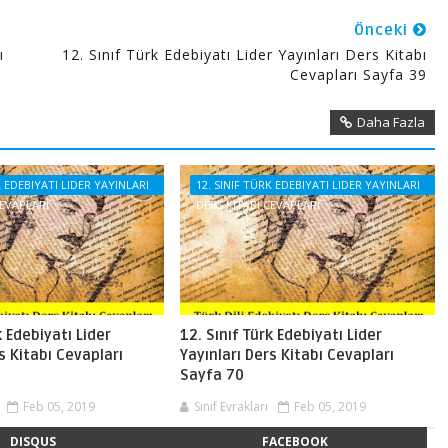
Önceki
ı
12. Sınıf Türk Edebiyatı Lider Yayınları Ders Kitabı
Cevapları Sayfa 39
Daha Fazla
K EDEBIYATI LIDER YAYINLARI
12. SINIF TÜRK EDEBIYATI LIDER YAYINLARI
CEVAPLARI
DERS KITABI CEVAPLARI
k Edebiyatı Lider
12. Sınıf Türk Edebiyatı Lider
s Kitabı Cevapları
Yayınları Ders Kitabı Cevapları
Sayfa 70
Feb 05, 2019
Sınıf Evrakları
Feb 05, 2019
DISQUS
FACEBOOK