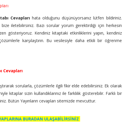
pları
itabı Cevapları
hata olduğunu düşünüyorsanız lütfen bildiriniz.
ize iletebilirsiniz. Bazı sorular yorum gerektirdiği için herkesin
en gösteriyoruz. Kendiniz kitaptaki etkinliklerini yapın, kendiniz
zümlerle karşılaştırın. Bu vesilesiyle daha etkili bir öğrenme
bı Cevapları
ırarak sorularla, çözümlerle ilgili fikir elde edebilirsiniz. Ek olarak
 kitaplar sizin kullandıklarınız ile farklılık gösterebilir. Farklı bir
siniz. Bütün Yayınların cevapları sitemizde mevcuttur.
EVAPLARINA BURADAN ULAŞABİLİRSİNİZ