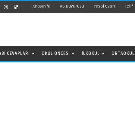
Anasayfa
AB Duyurusu
Yasal Uyarı
Telif
ABI CEVAPLARI
OKUL ÖNCESI
İLKOKUL
ORTAOKUL