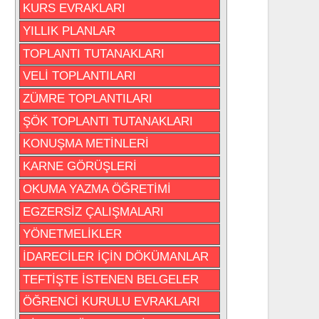
KURS EVRAKLARI
YILLIK PLANLAR
TOPLANTI TUTANAKLARI
VELİ TOPLANTILARI
ZÜMRE TOPLANTILARI
ŞÖK TOPLANTI TUTANAKLARI
KONUŞMA METİNLERİ
KARNE GÖRÜŞLERİ
OKUMA YAZMA ÖĞRETİMİ
EGZERSİZ ÇALIŞMALARI
YÖNETMELİKLER
İDARECİLER İÇİN DÖKÜMANLAR
TEFTİŞTE İSTENEN BELGELER
ÖĞRENCİ KURULU EVRAKLARI