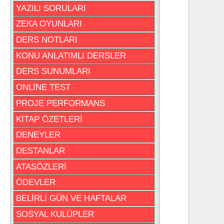
YAZILI SORULARI
ZEKA OYUNLARI
DERS NOTLARI
KONU ANLATIMLI DERSLER
DERS SUNUMLARI
ONLİNE TEST
PROJE PERFORMANS
KİTAP ÖZETLERİ
DENEYLER
DESTANLAR
ATASÖZLERİ
ÖDEVLER
BELİRLİ GÜN VE HAFTALAR
SOSYAL KULÜPLER