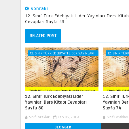
Sonraki
12. Sınıf Türk Edebiyatı Lider Yayınları Ders Kitab
Cevapları Sayfa 43
RELATED POST
12. SINIF TÜRK EDEBIYATI LIDER YAYINLARI
12. SINIF TÜR
DERS KITABI CEVAPLARI
DERS KITABI 
12. Sınıf Türk Edebiyatı Lider
12. Sınıf Tür
Yayınları Ders Kitabı Cevapları
Yayınları Der
Sayfa 80
Sayfa 74
Sınıf Evrakları
Feb 05, 2019
Sınıf Evrakları
BLOGGER