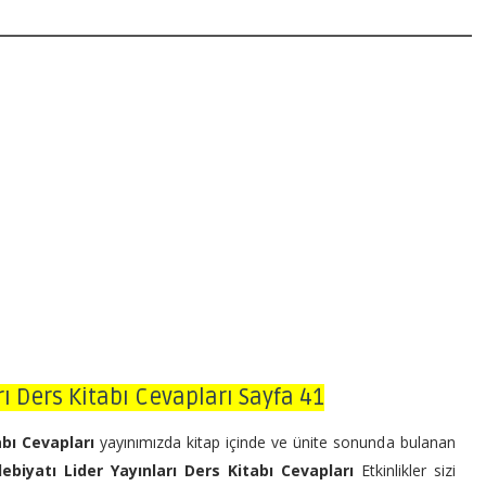
rı Ders Kitabı Cevapları Sayfa 41
tabı Cevapları
yayınımızda kitap içinde ve ünite sonunda bulanan
debiyatı Lider Yayınları Ders Kitabı Cevapları
Etkinlikler sizi