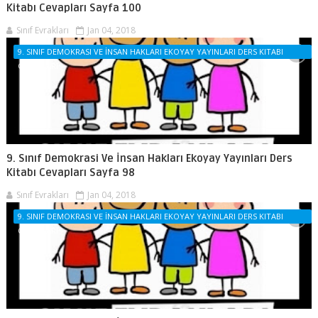
Kitabı Cevapları Sayfa 100
Sınıf Evrakları
Jan 04, 2018
9. SINIF DEMOKRASI VE İNSAN HAKLARI EKOYAY YAYINLARI DERS KITABI
CEVAPLARI
9. Sınıf Demokrasi Ve İnsan Hakları Ekoyay Yayınları Ders
Kitabı Cevapları Sayfa 98
Sınıf Evrakları
Jan 04, 2018
9. SINIF DEMOKRASI VE İNSAN HAKLARI EKOYAY YAYINLARI DERS KITABI
CEVAPLARI