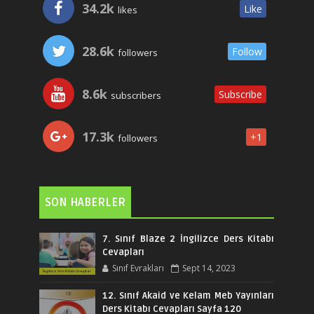
34.2k
Like
likes
28.6k
Follow
followers
8.6k
Subscribe
subscribers
17.3k
+1
followers
SON HABERLER
7. Sınıf Blaze 2 İngilizce Ders Kitabı
Cevapları
Sınıf Evrakları
Sept 14, 2023
12. Sınıf Akaid ve Kelam Meb Yayınları
Ders Kitabı Cevapları Sayfa 120