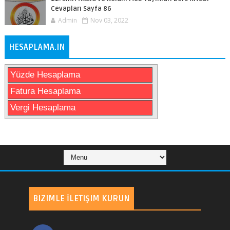
Cevapları Sayfa 86
Admin
Nov 03, 2022
HESAPLAMA.IN
Yüzde Hesaplama
Fatura Hesaplama
Vergi Hesaplama
BIZIMLE İLETIŞIM KURUN