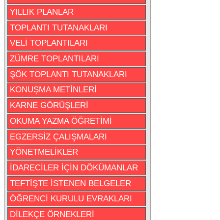
YILLIK PLANLAR
TOPLANTI TUTANAKLARI
VELİ TOPLANTILARI
ZÜMRE TOPLANTILARI
ŞÖK TOPLANTI TUTANAKLARI
KONUŞMA METİNLERİ
KARNE GÖRÜŞLERİ
OKUMA YAZMA ÖĞRETİMİ
EGZERSİZ ÇALIŞMALARI
YÖNETMELİKLER
İDARECİLER İÇİN DÖKÜMANLAR
TEFTİŞTE İSTENEN BELGELER
ÖĞRENCİ KURULU EVRAKLARI
DİLEKÇE ÖRNEKLERİ