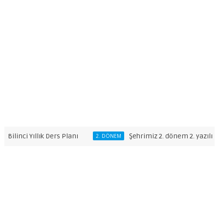
linci Yıllık Ders Planı
Şehrimiz 2. dönem 2. yazılı Sorula
2. DÖNEM