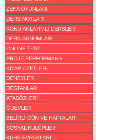
ZEKA OYUNLARI
DERS NOTLARI
KONU ANLATIMLI DERSLER
DERS SUNUMLARI
ONLİNE TEST
PROJE PERFORMANS
KİTAP ÖZETLERİ
DENEYLER
DESTANLAR
ATASÖZLERİ
ÖDEVLER
BELİRLİ GÜN VE HAFTALAR
SOSYAL KULÜPLER
KURS EVRAKLARI