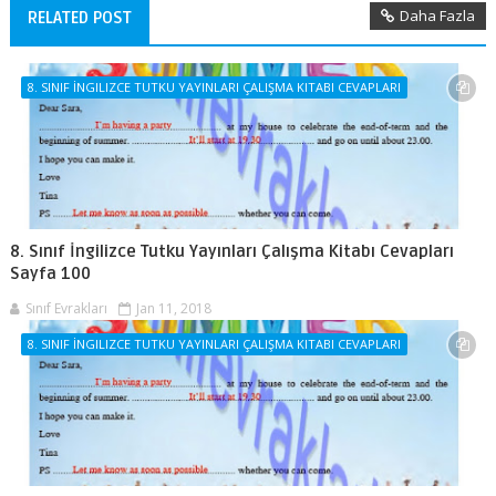
Daha Fazla
RELATED POST
8. SINIF İNGILIZCE TUTKU YAYINLARI ÇALIŞMA KITABI CEVAPLARI
8. Sınıf İngilizce Tutku Yayınları Çalışma Kitabı Cevapları
Sayfa 100
Sınıf Evrakları
Jan 11, 2018
8. SINIF İNGILIZCE TUTKU YAYINLARI ÇALIŞMA KITABI CEVAPLARI