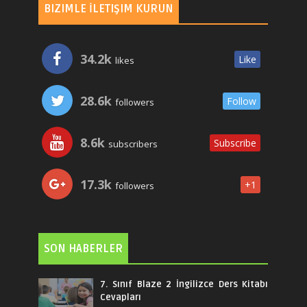
BIZIMLE İLETIŞIM KURUN
34.2k
Like
likes
28.6k
Follow
followers
8.6k
Subscribe
subscribers
17.3k
+1
followers
SON HABERLER
7. Sınıf Blaze 2 İngilizce Ders Kitabı
Cevapları