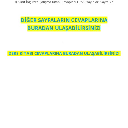
8. Sınıf İngilizce Çalışma Kitabı Cevapları Tutku Yayınları Sayfa 27
DİĞER SAYFALARIN CEVAPLARINA
BURADAN ULAŞABİLİRSİNİZ!
DERS KİTABI CEVAPLARINA BURADAN ULAŞABİLİRSİNİZ!