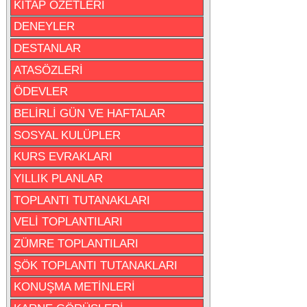
KİTAP ÖZETLERİ
DENEYLER
DESTANLAR
ATASÖZLERİ
ÖDEVLER
BELİRLİ GÜN VE HAFTALAR
SOSYAL KULÜPLER
KURS EVRAKLARI
YILLIK PLANLAR
TOPLANTI TUTANAKLARI
VELİ TOPLANTILARI
ZÜMRE TOPLANTILARI
ŞÖK TOPLANTI TUTANAKLARI
KONUŞMA METİNLERİ