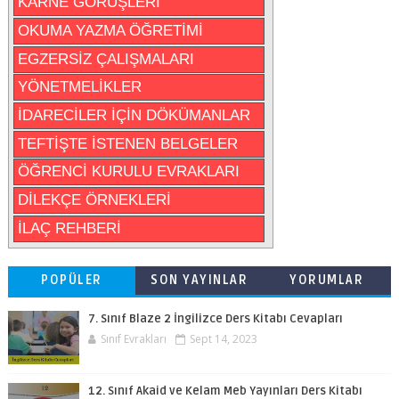
KARNE GÖRÜŞLERİ
OKUMA YAZMA ÖĞRETİMİ
EGZERSİZ ÇALIŞMALARI
YÖNETMELİKLER
İDARECİLER İÇİN DÖKÜMANLAR
TEFTİŞTE İSTENEN BELGELER
ÖĞRENCİ KURULU EVRAKLARI
DİLEKÇE ÖRNEKLERİ
İLAÇ REHBERİ
POPÜLER
SON YAYINLAR
YORUMLAR
7. Sınıf Blaze 2 İngilizce Ders Kitabı Cevapları
Sınıf Evrakları
Sept 14, 2023
12. Sınıf Akaid ve Kelam Meb Yayınları Ders Kitabı