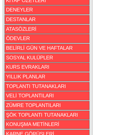
KİTAP ÖZETLERİ
DENEYLER
DESTANLAR
ATASÖZLERİ
ÖDEVLER
BELİRLİ GÜN VE HAFTALAR
SOSYAL KULÜPLER
KURS EVRAKLARI
YILLIK PLANLAR
TOPLANTI TUTANAKLARI
VELİ TOPLANTILARI
ZÜMRE TOPLANTILARI
ŞÖK TOPLANTI TUTANAKLARI
KONUŞMA METİNLERİ
KARNE GÖRÜŞLERİ