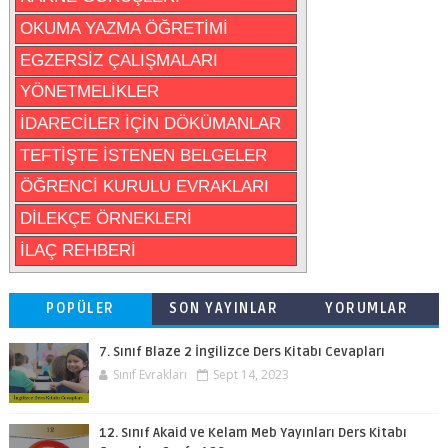
OKUMA YAZMA ÖĞRETİMİ
EGZERSİZ ÇALIŞMALARI
YÖNETMELİKLER
İDARECİLER İÇİN DÖKÜMANLAR
TEFTİŞTE İSTENEN BELGELER
ÖĞRENCİ KURULU EVRAKLARI
DİLEKÇE ÖRNEKLERİ
İLAÇ REHBERİ
POPÜLER
SON YAYINLAR
YORUMLAR
7. Sınıf Blaze 2 İngilizce Ders Kitabı Cevapları
Sınıf Evrakları
Sept 14, 2023
12. Sınıf Akaid ve Kelam Meb Yayınları Ders Kitabı