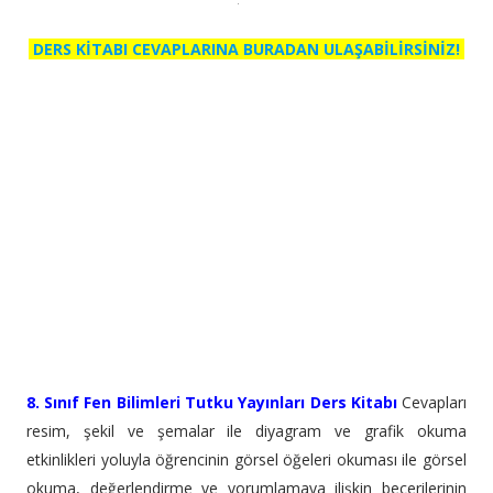
DERS KİTABI CEVAPLARINA BURADAN ULAŞABİLİRSİNİZ!
8. Sınıf Fen Bilimleri Tutku Yayınları Ders Kitabı
Cevapları
resim, şekil ve şemalar ile diyagram ve grafik okuma
etkinlikleri yoluyla öğrencinin görsel öğeleri okuması ile görsel
okuma, değerlendirme ve yorumlamaya ilişkin becerilerinin