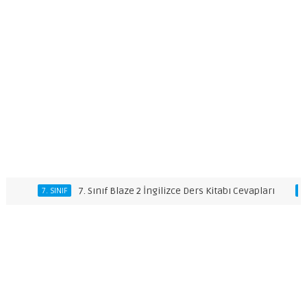
7. Sınıf Blaze 2 İngilizce Ders Kitabı Cevapları
7. SINIF
7. SINIF