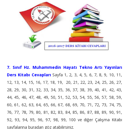
7. Sınıf Hz. Muhammedin Hayatı Tekno Artı Yayınları
Ders Kitabı Cevapları
Sayfa 1, 2, 3, 4, 5, 6, 7, 8, 9, 10, 11,
12, 13, 14, 15, 16, 17, 18, 19, 20, 21, 22, 23, 24, 25, 26, 27,
28, 29, 30, 31, 32, 33, 34, 35, 36, 37, 38, 39, 40, 41, 42, 43,
44, 45, 46, 47, 48, 49, 50, 51, 52, 53, 54, 55, 56, 57, 58, 59,
60, 61, 62, 63, 64, 65, 66, 67, 68, 69, 70, 71, 72, 73, 74, 75,
76, 77, 78, 79, 80, 81, 82, 83, 84, 85, 86, 87, 88, 89, 90, 91,
92, 93, 94, 95, 96, 97, 98, 99, 100 ve diğer Çalışma Kitabı
sayfalarına buradan göz atabilirsiniz.