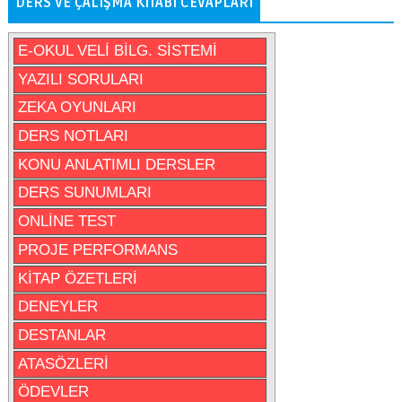
DERS VE ÇALIŞMA KITABI CEVAPLARI
E-OKUL VELİ BİLG. SİSTEMİ
YAZILI SORULARI
ZEKA OYUNLARI
DERS NOTLARI
KONU ANLATIMLI DERSLER
DERS SUNUMLARI
ONLİNE TEST
PROJE PERFORMANS
KİTAP ÖZETLERİ
DENEYLER
DESTANLAR
ATASÖZLERİ
ÖDEVLER