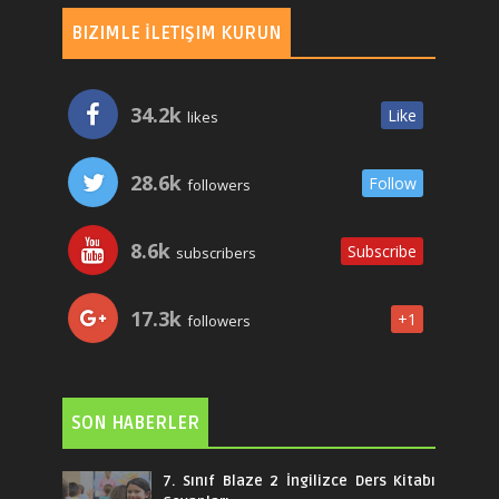
BIZIMLE İLETIŞIM KURUN
34.2k
Like
likes
28.6k
Follow
followers
8.6k
Subscribe
subscribers
17.3k
+1
followers
SON HABERLER
7. Sınıf Blaze 2 İngilizce Ders Kitabı