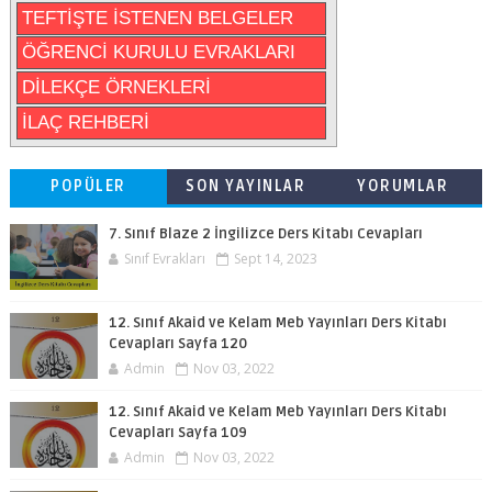
TEFTİŞTE İSTENEN BELGELER
ÖĞRENCİ KURULU EVRAKLARI
DİLEKÇE ÖRNEKLERİ
İLAÇ REHBERİ
POPÜLER
SON YAYINLAR
YORUMLAR
7. Sınıf Blaze 2 İngilizce Ders Kitabı Cevapları
Sınıf Evrakları
Sept 14, 2023
12. Sınıf Akaid ve Kelam Meb Yayınları Ders Kitabı
Cevapları Sayfa 120
Admin
Nov 03, 2022
12. Sınıf Akaid ve Kelam Meb Yayınları Ders Kitabı
Cevapları Sayfa 109
Admin
Nov 03, 2022