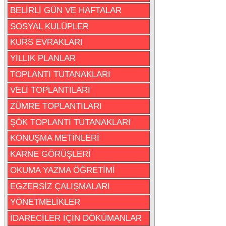
BELİRLİ GÜN VE HAFTALAR
SOSYAL KULÜPLER
KURS EVRAKLARI
YILLIK PLANLAR
TOPLANTI TUTANAKLARI
VELİ TOPLANTILARI
ZÜMRE TOPLANTILARI
ŞÖK TOPLANTI TUTANAKLARI
KONUŞMA METİNLERİ
KARNE GÖRÜŞLERİ
OKUMA YAZMA ÖĞRETİMİ
EGZERSİZ ÇALIŞMALARI
YÖNETMELİKLER
İDARECİLER İÇİN DÖKÜMANLAR