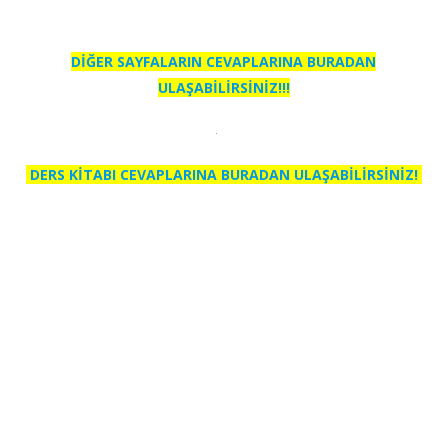
DİĞER SAYFALARIN CEVAPLARINA BURADAN
ULAŞABİLİRSİNİZ!!!
DERS KİTABI CEVAPLARINA BURADAN ULAŞABİLİRSİNİZ!