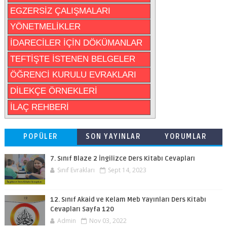
EGZERSİZ ÇALIŞMALARI
YÖNETMELİKLER
İDARECİLER İÇİN DÖKÜMANLAR
TEFTİŞTE İSTENEN BELGELER
ÖĞRENCİ KURULU EVRAKLARI
DİLEKÇE ÖRNEKLERİ
İLAÇ REHBERİ
POPÜLER
SON YAYINLAR
YORUMLAR
7. Sınıf Blaze 2 İngilizce Ders Kitabı Cevapları
Sınıf Evrakları
Sept 14, 2023
12. Sınıf Akaid ve Kelam Meb Yayınları Ders Kitabı
Cevapları Sayfa 120
Admin
Nov 03, 2022