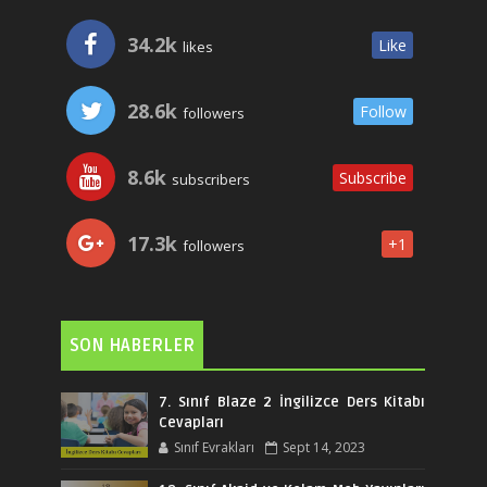
34.2k
Like
likes
28.6k
Follow
followers
8.6k
Subscribe
subscribers
17.3k
+1
followers
SON HABERLER
7. Sınıf Blaze 2 İngilizce Ders Kitabı
Cevapları
Sınıf Evrakları
Sept 14, 2023