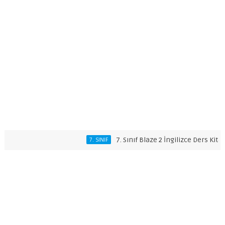
7. Sınıf Blaze 2 İngilizce Ders Kitabı C
7. SINIF