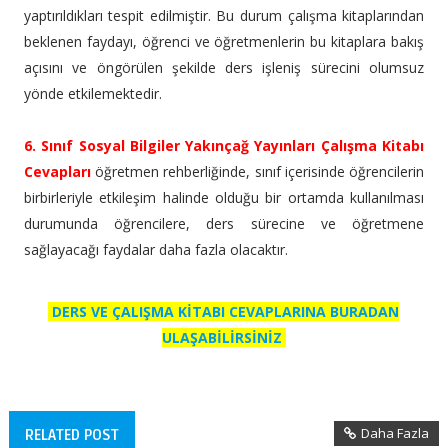
yaptırıldıkları tespit edilmiştir. Bu durum çalışma kitaplarından
beklenen faydayı, öğrenci ve öğretmenlerin bu kitaplara bakış
açısını ve öngörülen şekilde ders işleniş sürecini olumsuz
yönde etkilemektedir.
6. Sınıf Sosyal Bilgiler Yakınçağ Yayınları Çalışma Kitabı
Cevapları
öğretmen rehberliğinde, sınıf içerisinde öğrencilerin
birbirleriyle etkileşim halinde olduğu bir ortamda kullanılması
durumunda öğrencilere, ders sürecine ve öğretmene
sağlayacağı faydalar daha fazla olacaktır.
DERS VE ÇALIŞMA KİTABI CEVAPLARINA BURADAN
ULAŞABİLİRSİNİZ
Daha Fazla
RELATED POST