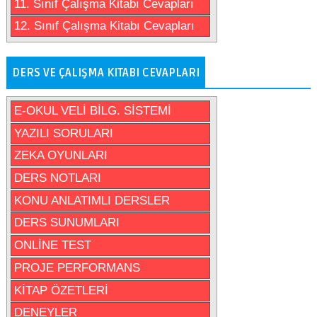
11. Sınıf Çalışma Kitabı Cevapları
12. Sınıf Çalışma Kitabı Cevapları
DERS VE ÇALIŞMA KITABI CEVAPLARI
E-OKUL VELİ BİLG. SİSTEMİ
YAZILI SORULARI
ZEKA OYUNLARI
DERS NOTLARI
KONU ANLATIMLI DERSLER
DERS SUNUMLARI
ONLİNE TEST
PROJE PERFORMANS
KİTAP ÖZETLERİ
DENEYLER