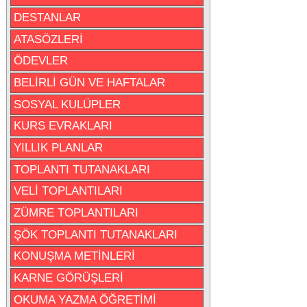
DESTANLAR
ATASÖZLERİ
ÖDEVLER
BELİRLİ GÜN VE HAFTALAR
SOSYAL KULÜPLER
KURS EVRAKLARI
YILLIK PLANLAR
TOPLANTI TUTANAKLARI
VELİ TOPLANTILARI
ZÜMRE TOPLANTILARI
ŞÖK TOPLANTI TUTANAKLARI
KONUŞMA METİNLERİ
KARNE GÖRÜŞLERİ
OKUMA YAZMA ÖĞRETİMİ