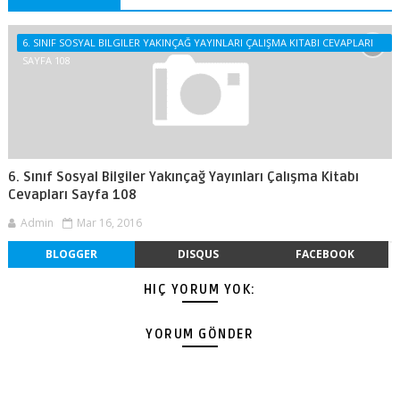
6. SINIF SOSYAL BILGILER YAKINÇAĞ YAYINLARI ÇALIŞMA KITABI CEVAPLARI
SAYFA 108
6. Sınıf Sosyal Bilgiler Yakınçağ Yayınları Çalışma Kitabı
Cevapları Sayfa 108
Admin
Mar 16, 2016
BLOGGER
DISQUS
FACEBOOK
HIÇ YORUM YOK:
YORUM GÖNDER