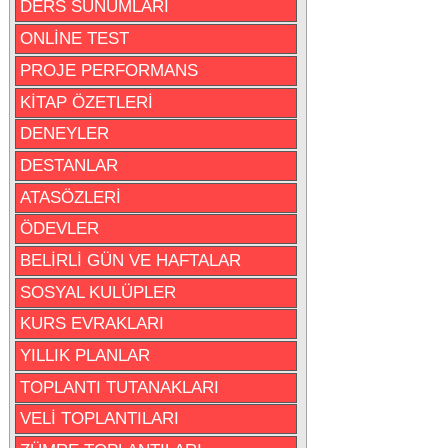
DERS SUNUMLARI
ONLİNE TEST
PROJE PERFORMANS
KİTAP ÖZETLERİ
DENEYLER
DESTANLAR
ATASÖZLERİ
ÖDEVLER
BELİRLİ GÜN VE HAFTALAR
SOSYAL KULÜPLER
KURS EVRAKLARI
YILLIK PLANLAR
TOPLANTI TUTANAKLARI
VELİ TOPLANTILARI