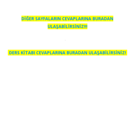
DİĞER SAYFALARIN CEVAPLARINA BURADAN
ULAŞABİLİRSİNİZ!!!
DERS KİTABI CEVAPLARINA BURADAN ULAŞABİLİRSİNİZ!