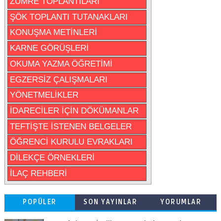
ZÜMRE TOPLANTILARI
ŞÖK TOPLANTI TUTANAKLARI
KONUŞMA METİNLERİ
KARNE GÖRÜŞLERİ
OKUMA YAZMA ÖĞRETİMİ
EGZERSİZ ÇALIŞMALARI
YÖNETMELİKLER
İDARECİLER İÇİN DÖKÜMANLAR
TEFTİŞTE İSTENEN BELGELER
ÖĞRENCİ KURULU EVRAKLARI
DİLEKÇE ÖRNEKLERİ
İLAÇ REHBERİ
POPÜLER
SON YAYINLAR
YORUMLAR