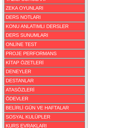
ZEKA OYUNLARI
DERS NOTLARI
KONU ANLATIMLI DERSLER
DERS SUNUMLARI
ONLİNE TEST
PROJE PERFORMANS
KİTAP ÖZETLERİ
DENEYLER
DESTANLAR
ATASÖZLERİ
ÖDEVLER
BELİRLİ GÜN VE HAFTALAR
SOSYAL KULÜPLER
KURS EVRAKLARI