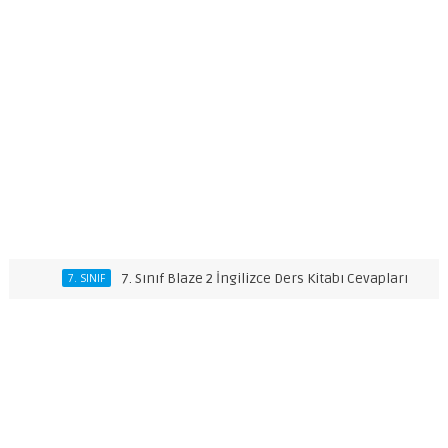
7. Sınıf Blaze 2 İngilizce Ders Kitabı Cevapları
7. SINIF
7. SINIF