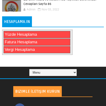
Cevapları Sayfa 86
Admin
Nov 03, 2022
HESAPLAMA.IN
Yüzde Hesaplama
Fatura Hesaplama
Vergi Hesaplama
BIZIMLE İLETIŞIM KURUN