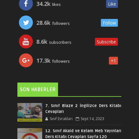
34.2k
Like
likes
28.6k
Follow
followers
8.6k
Subscribe
subscribers
17.3k
+1
followers
SON HABERLER
7. Sınıf Blaze 2 İngilizce Ders Kitabı
Cevapları
Sınıf Evrakları
Sept 14, 2023
12. Sınıf Akaid ve Kelam Meb Yayınları
Ders Kitabı Cevapları Sayfa 120