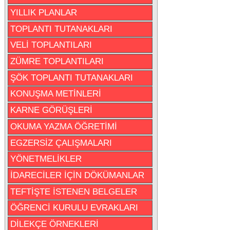
YILLIK PLANLAR
TOPLANTI TUTANAKLARI
VELİ TOPLANTILARI
ZÜMRE TOPLANTILARI
ŞÖK TOPLANTI TUTANAKLARI
KONUŞMA METİNLERİ
KARNE GÖRÜŞLERİ
OKUMA YAZMA ÖĞRETİMİ
EGZERSİZ ÇALIŞMALARI
YÖNETMELİKLER
İDARECİLER İÇİN DÖKÜMANLAR
TEFTİŞTE İSTENEN BELGELER
ÖĞRENCİ KURULU EVRAKLARI
DİLEKÇE ÖRNEKLERİ